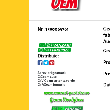
Ge
Nr : 1590065761
fab
Aud
Gea
Distribuie :
Pr
Pre
Abrevieri geamuri:
G:Geam auto
G+V:Geam cu tenta verde
Dat
G+F:Geam fumuriu