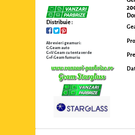
200
Dom
Distribuie :
Gea
Pro
Abrevieri geamuri:
G:Geam auto
G+V:Geam cu tenta verde
Pre
G+F:Geam fumuriu
Dat