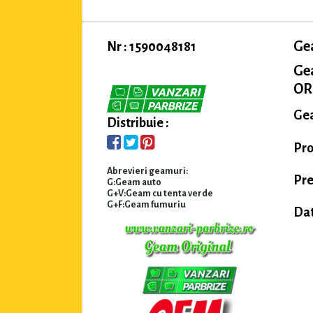
Ge
Nr : 1590048181
Ge
ORI
Gea
Distribuie :
Pro
Abrevieri geamuri:
Pre
G:Geam auto
G+V:Geam cu tenta verde
G+F:Geam fumuriu
Dat