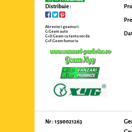
Pro
Distribuie :
Pre
Abrevieri geamuri:
G:Geam auto
Dat
G+V:Geam cu tenta verde
G+F:Geam fumuriu
Ge
Nr : 1590021263
Ge