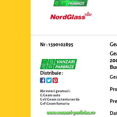
Ge
Nr : 1590102895
Ge
200
Buc
Distribuie :
Gea
Pro
Abrevieri geamuri:
G:Geam auto
G+V:Geam cu tenta verde
Pre
G+F:Geam fumuriu
Dat