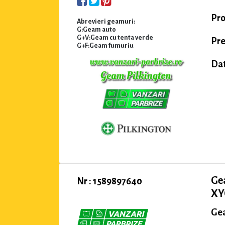
Pro
Abrevieri geamuri:
G:Geam auto
G+V:Geam cu tenta verde
Pre
G+F:Geam fumuriu
Dat
Ge
Nr : 1589897640
XYG
Gea