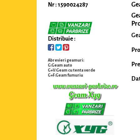
Ge
Nr : 1590024287
Ge
Pro
Gea
Distribuie :
Pro
Abrevieri geamuri:
Pre
G:Geam auto
G+V:Geam cu tenta verde
G+F:Geam fumuriu
Dat