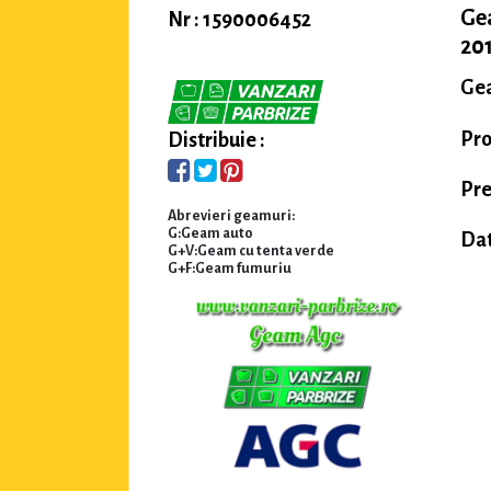
Ge
Nr : 1590006452
201
Gea
Pro
Distribuie :
Pre
Abrevieri geamuri:
G:Geam auto
Dat
G+V:Geam cu tenta verde
G+F:Geam fumuriu