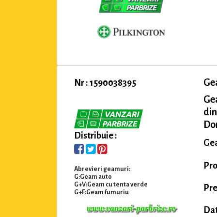
Ge
Nr : 1590038395
Ge
din
Dom
Distribuie :
Gea
Pr
Abrevieri geamuri:
G:Geam auto
G+V:Geam cu tenta verde
Pre
G+F:Geam fumuriu
Dat