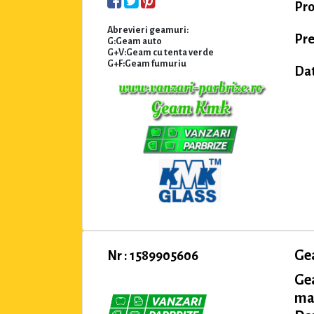
Pro
Abrevieri geamuri:
Pre
G:Geam auto
G+V:Geam cu tenta verde
G+F:Geam fumuriu
Dat
Ge
Nr : 1589905606
Ge
ma