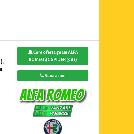
Cere oferta geam ALFA
ROMEO 4C SPIDER (961)
),
la
Suna acum