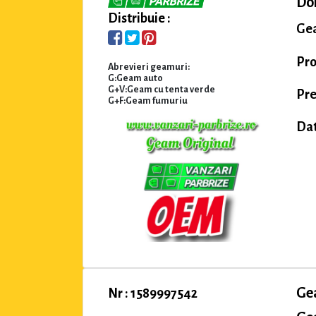
Dom
Distribuie :
Gea
Pro
Abrevieri geamuri:
G:Geam auto
G+V:Geam cu tenta verde
Pre
G+F:Geam fumuriu
Dat
Ge
Nr : 1589997542