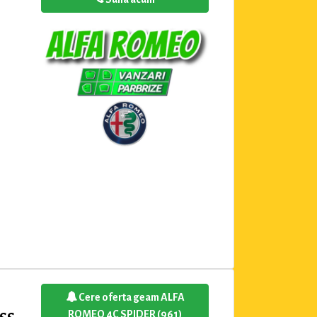
Cere oferta geam ALFA
ROMEO 4C SPIDER (961)