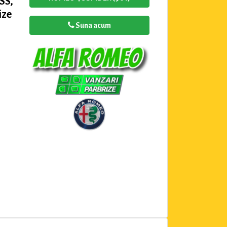
SS,
ize
Suna acum