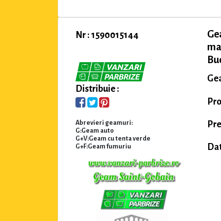
Ge
Nr : 1590015144
ma
Buc
Gea
Distribuie :
Pro
Pre
Abrevieri geamuri:
G:Geam auto
G+V:Geam cu tenta verde
Dat
G+F:Geam fumuriu