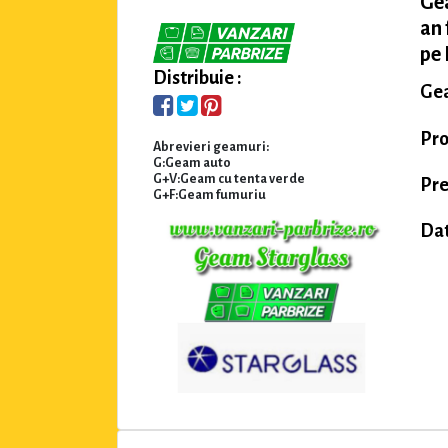
Ge
an 
pe 
Distribuie :
Gea
Pro
Abrevieri geamuri:
G:Geam auto
G+V:Geam cu tenta verde
Pre
G+F:Geam fumuriu
Dat