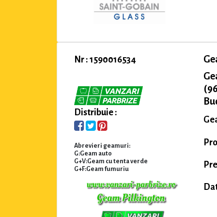
Ge
Nr : 1590016534
Ge
(96
Buc
Distribuie :
Gea
Pro
Abrevieri geamuri:
G:Geam auto
G+V:Geam cu tenta verde
Pre
G+F:Geam fumuriu
Dat