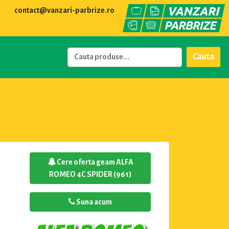
contact@vanzari-parbrize.ro
Cauta
Cere oferta geam ALFA
ROMEO 4C SPIDER (961)
Suna acum