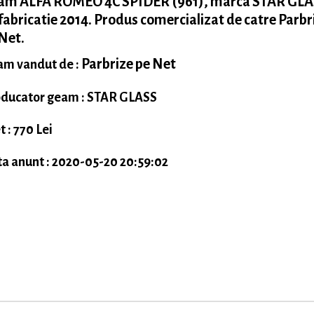
am ALFA ROMEO 4C SPIDER (961), marca STAR GLA
fabricatie 2014. Produs comercializat de catre Parbr
Net.
Parbrize pe Net
m vandut de :
ducator geam : STAR GLASS
t : 770 Lei
a anunt : 2020-05-20 20:59:02