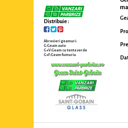
ma
Gea
Distribuie :
Pro
Abrevieri geamuri:
Pre
G:Geam auto
G+V:Geam cu tenta verde
G+F:Geam fumuriu
Dat