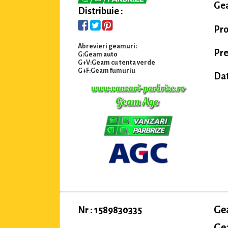
Gea
Distribuie :
Pro
Abrevieri geamuri:
Pre
G:Geam auto
G+V:Geam cu tenta verde
G+F:Geam fumuriu
Dat
Ge
Nr : 1589830335
Ge