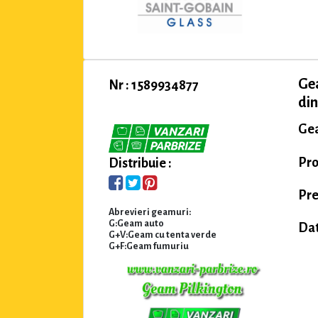
Ge
Nr : 1589934877
din
Gea
Pro
Distribuie :
Pre
Abrevieri geamuri:
G:Geam auto
Dat
G+V:Geam cu tenta verde
G+F:Geam fumuriu