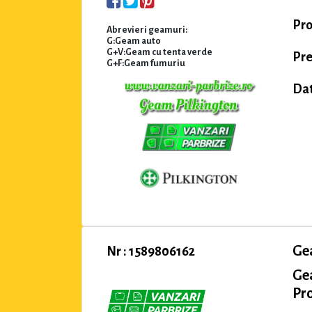
Pro
Abrevieri geamuri:
G:Geam auto
G+V:Geam cu tenta verde
Pre
G+F:Geam fumuriu
Dat
Ge
Nr : 1589806162
Ge
Pro