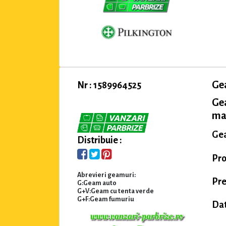
Ge
Nr : 1589964525
Ge
mar
Gea
Distribuie :
Pro
Abrevieri geamuri:
Pre
G:Geam auto
G+V:Geam cu tenta verde
G+F:Geam fumuriu
Dat