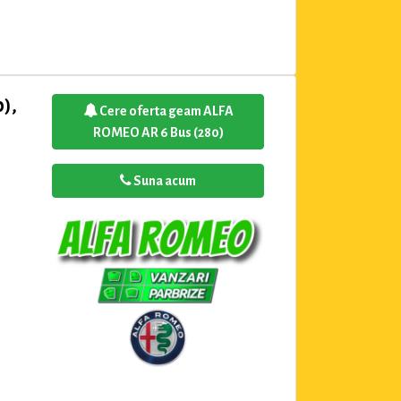
),
Cere oferta geam ALFA
ROMEO AR 6 Bus (280)
Suna acum