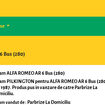
use
6 Bus (280)
am ALFA ROMEO AR 6 Bus (280)
am PILKINGTON pentru ALFA ROMEO AR 6 Bus (280
 1987. Produs pus in vanzare de catre Parbrize La
iciliu.
Parbrize La Domiciliu
m vandut de :