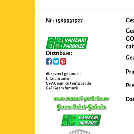
Ge
Nr : 1589931927
Ge
GOB
cat
Distribuie :
Gea
Pro
Abrevieri geamuri:
G:Geam auto
G+V:Geam cu tenta verde
Pre
G+F:Geam fumuriu
Dat