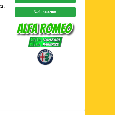
a.
Suna acum