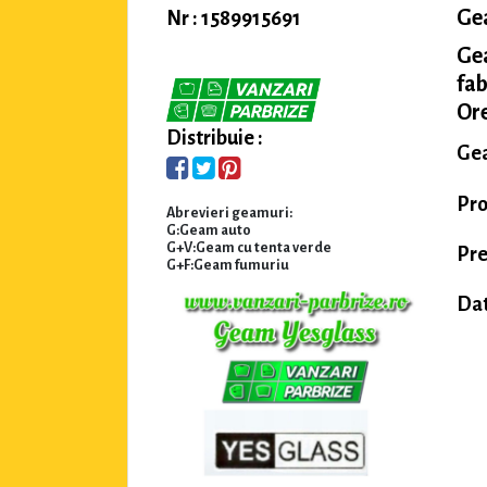
Ge
Nr : 1589915691
Ge
fab
Ore
Distribuie :
Gea
Pro
Abrevieri geamuri:
G:Geam auto
G+V:Geam cu tenta verde
Pre
G+F:Geam fumuriu
Dat