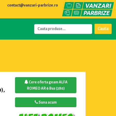
contact@vanzari-parbrize.ro
Cauta
Cere oferta geam ALFA
ROMEO AR 6 Bus (280)
),
Suna acum