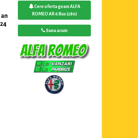
Cere oferta geam ALFA
ROMEO AR 6 Bus (280)
 an
 24
Suna acum