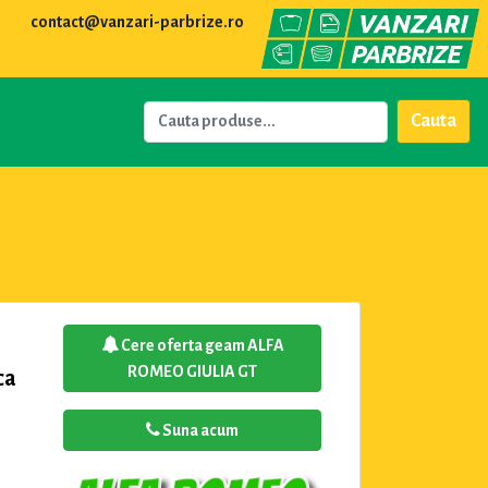
contact@vanzari-parbrize.ro
Cauta
Cere oferta geam ALFA
ROMEO GIULIA GT
ca
Suna acum