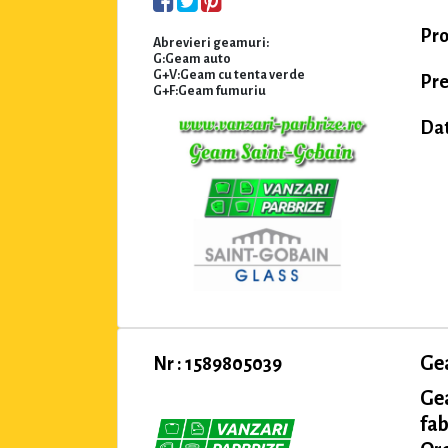
Pro
Abrevieri geamuri:
G:Geam auto
G+V:Geam cu tenta verde
Pre
G+F:Geam fumuriu
Dat
Ge
Nr : 1589805039
Ge
fab