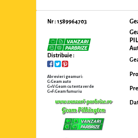
Ge
Nr : 1589964703
Ge
PI
Au
Distribuie :
Gea
Pro
Abrevieri geamuri:
G:Geam auto
G+V:Geam cu tenta verde
Pre
G+F:Geam fumuriu
Dat