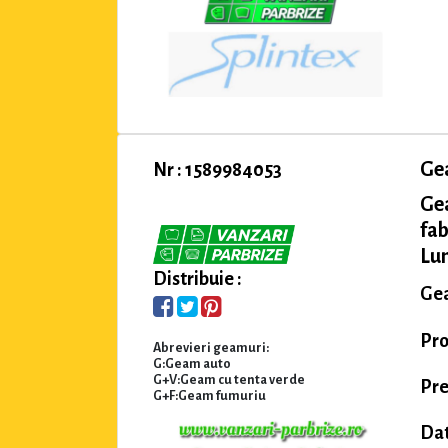
Ge
Nr : 1589984053
Ge
fab
Lu
Distribuie :
Gea
Pro
Abrevieri geamuri:
G:Geam auto
G+V:Geam cu tenta verde
Pre
G+F:Geam fumuriu
Dat