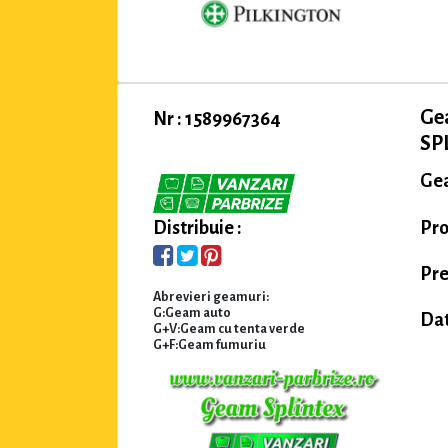
Ge
Nr : 1589967364
SPL
Gea
Pro
Distribuie :
Pre
Abrevieri geamuri:
G:Geam auto
Dat
G+V:Geam cu tenta verde
G+F:Geam fumuriu