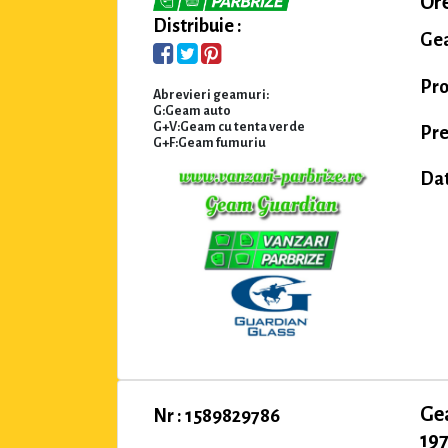
Ore
Distribuie :
Gea
Pr
Abrevieri geamuri:
G:Geam auto
G+V:Geam cu tenta verde
Pre
G+F:Geam fumuriu
Dat
Ge
Nr : 1589829786
197