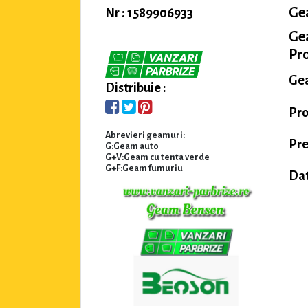
Ge
Nr : 1589906933
Ge
Pro
Gea
Distribuie :
Pr
Abrevieri geamuri:
Pre
G:Geam auto
G+V:Geam cu tenta verde
G+F:Geam fumuriu
Dat