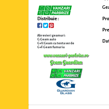
Gea
Pr
Distribuie :
Pre
Abrevieri geamuri:
G:Geam auto
Dat
G+V:Geam cu tenta verde
G+F:Geam fumuriu