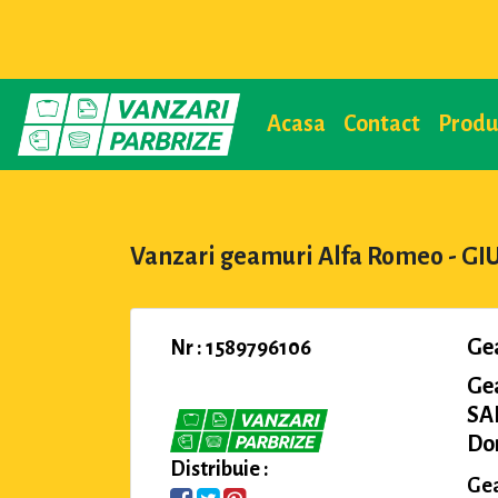
Acasa
Contact
Prod
Vanzari geamuri Alfa Romeo - GI
Ge
Nr : 1589796106
Ge
SA
Dom
Distribuie :
Gea