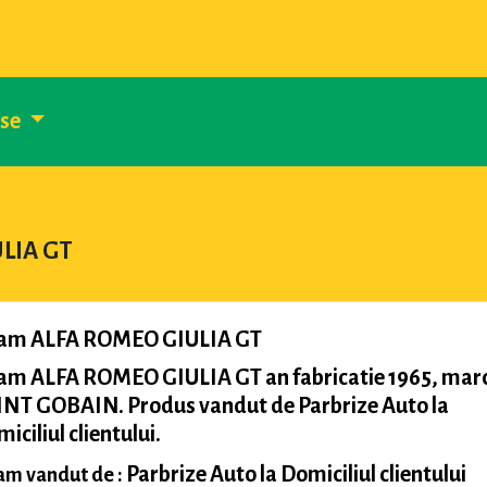
use
ULIA GT
am ALFA ROMEO GIULIA GT
am ALFA ROMEO GIULIA GT an fabricatie 1965, mar
INT GOBAIN. Produs vandut de Parbrize Auto la
iciliul clientului.
Parbrize Auto la Domiciliul clientului
m vandut de :