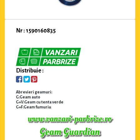
Nr : 1590160835
Distribuie :
Abrevieri geamuri:
G:Geam auto
G+V:Geam cu tenta verde
G+F:Geam fumuriu