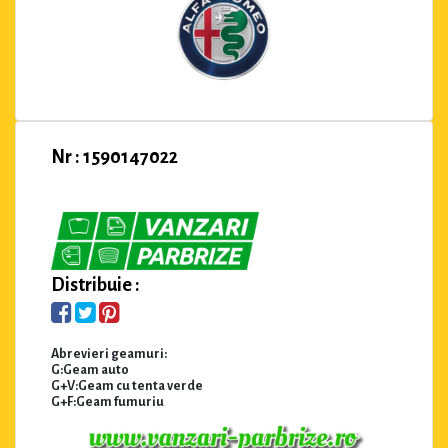
Nr : 1590147022
Distribuie :
Abrevieri geamuri:
G:Geam auto
G+V:Geam cu tenta verde
G+F:Geam fumuriu