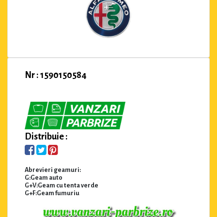
Nr : 1590150584
Distribuie :
Abrevieri geamuri:
G:Geam auto
G+V:Geam cu tenta verde
G+F:Geam fumuriu