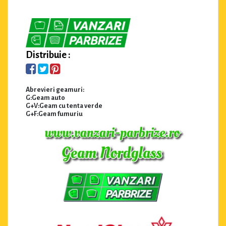
Distribuie :
Abrevieri geamuri:
G:Geam auto
G+V:Geam cu tenta verde
G+F:Geam fumuriu