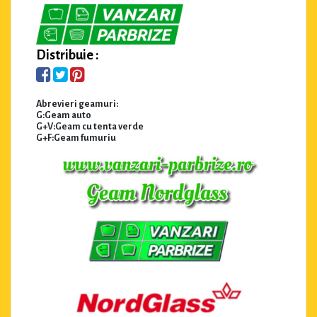
Distribuie :
Abrevieri geamuri:
G:Geam auto
G+V:Geam cu tenta verde
G+F:Geam fumuriu