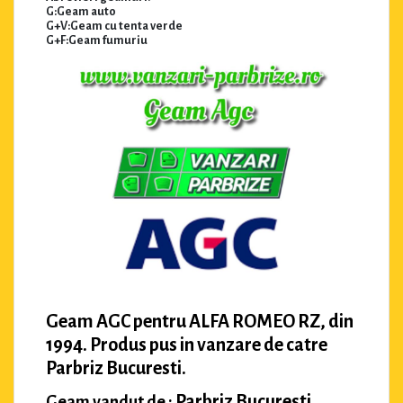
G:Geam auto
G+V:Geam cu tenta verde
G+F:Geam fumuriu
Geam AGC pentru ALFA ROMEO RZ, din
1994. Produs pus in vanzare de catre
Parbriz Bucuresti.
Parbriz Bucuresti
Geam vandut de :