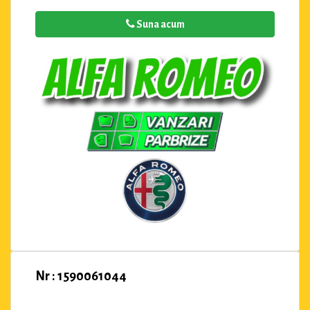
Suna acum
Nr : 1590061044