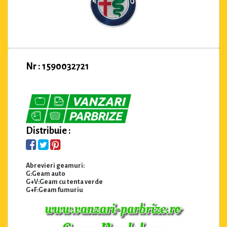
Nr : 1590032721
Distribuie :
Abrevieri geamuri:
G:Geam auto
G+V:Geam cu tenta verde
G+F:Geam fumuriu