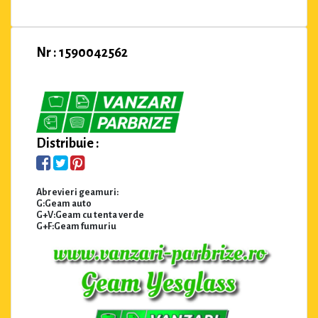
Nr : 1590042562
Distribuie :
Abrevieri geamuri:
G:Geam auto
G+V:Geam cu tenta verde
G+F:Geam fumuriu