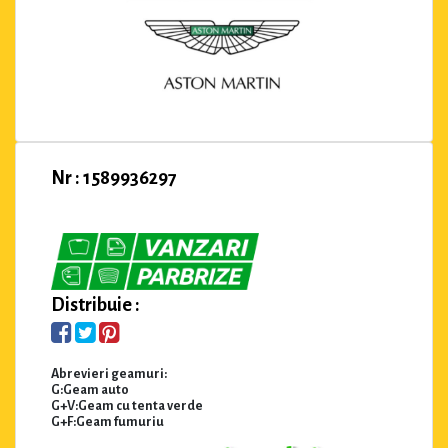
Nr : 1589936297
Distribuie :
Abrevieri geamuri:
G:Geam auto
G+V:Geam cu tenta verde
G+F:Geam fumuriu