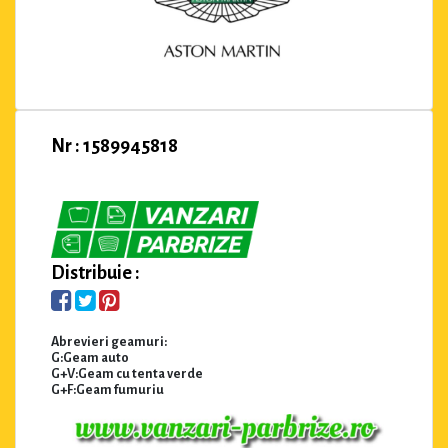
Nr : 1589945818
Distribuie :
Abrevieri geamuri:
G:Geam auto
G+V:Geam cu tenta verde
G+F:Geam fumuriu