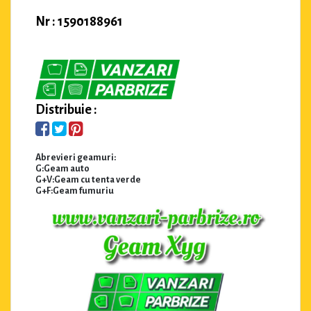
Nr : 1590188961
Distribuie :
Abrevieri geamuri:
G:Geam auto
G+V:Geam cu tenta verde
G+F:Geam fumuriu