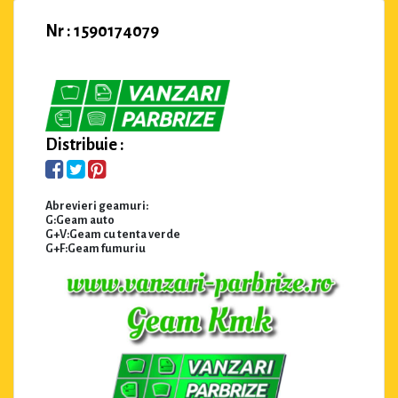
Nr : 1590174079
Distribuie :
Abrevieri geamuri:
G:Geam auto
G+V:Geam cu tenta verde
G+F:Geam fumuriu