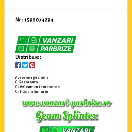
Nr : 1590074294
Distribuie :
Abrevieri geamuri:
G:Geam auto
G+V:Geam cu tenta verde
G+F:Geam fumuriu