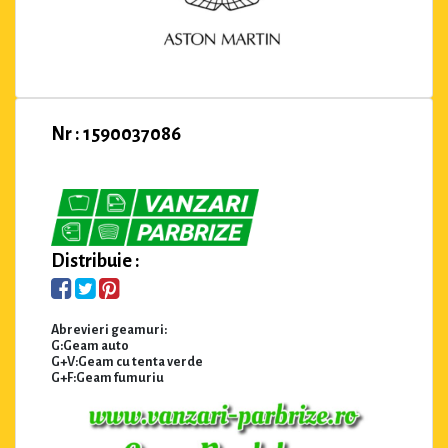
Nr : 1590037086
Distribuie :
Abrevieri geamuri:
G:Geam auto
G+V:Geam cu tenta verde
G+F:Geam fumuriu