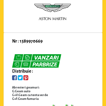
Nr : 1589970669
Distribuie :
Abrevieri geamuri:
G:Geam auto
G+V:Geam cu tenta verde
G+F:Geam fumuriu