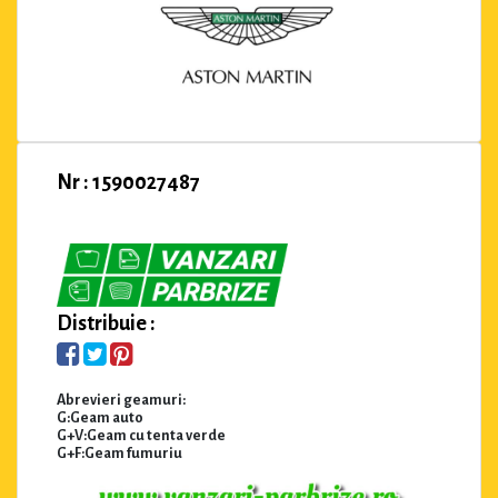
Nr : 1590027487
Distribuie :
Abrevieri geamuri:
G:Geam auto
G+V:Geam cu tenta verde
G+F:Geam fumuriu