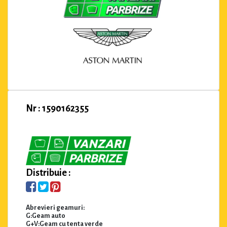
Nr : 1590162355
Distribuie :
Abrevieri geamuri:
G:Geam auto
G+V:Geam cu tenta verde