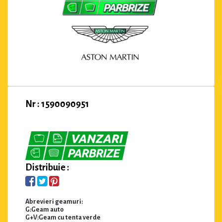
Nr : 1590090951
Distribuie :
Abrevieri geamuri:
G:Geam auto
G+V:Geam cu tenta verde