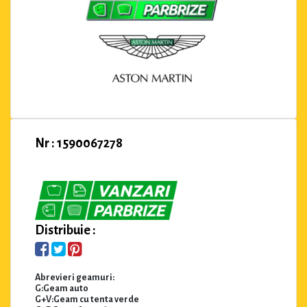
Nr : 1590067278
Distribuie :
Abrevieri geamuri:
G:Geam auto
G+V:Geam cu tenta verde