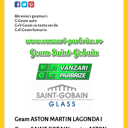
Abrevieri geamuri:
G:Geam auto
G+V:Geam cu tenta verde
G+F:Geam fumuriu
Geam ASTON MARTIN LAGONDA I