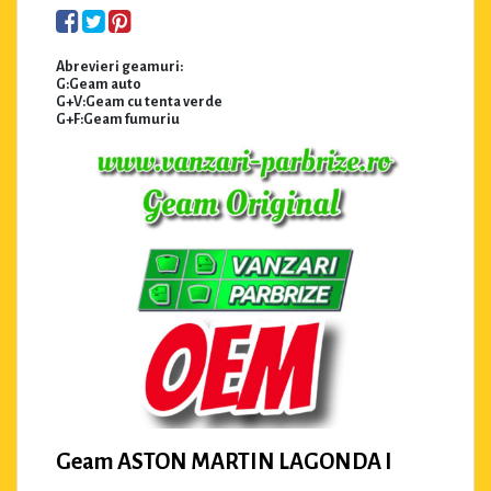
Abrevieri geamuri:
G:Geam auto
G+V:Geam cu tenta verde
G+F:Geam fumuriu
Geam ASTON MARTIN LAGONDA I