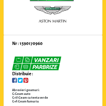
Nr : 1590170960
Distribuie :
Abrevieri geamuri:
G:Geam auto
G+V:Geam cu tenta verde
G+F:Geam fumuriu