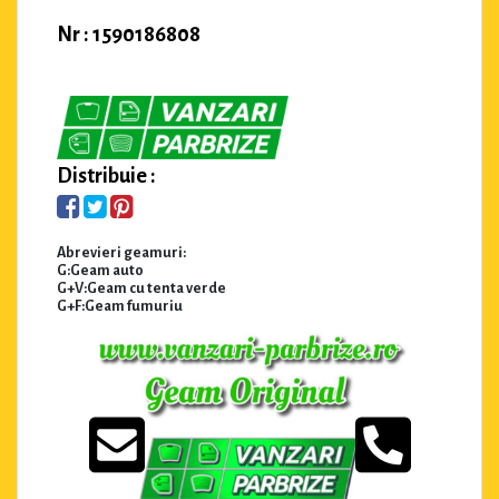
Nr : 1590186808
Distribuie :
Abrevieri geamuri:
G:Geam auto
G+V:Geam cu tenta verde
G+F:Geam fumuriu