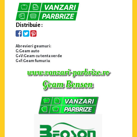
Distribuie :
Abrevieri geamuri:
G:Geam auto
G+V:Geam cu tenta verde
G+F:Geam fumuriu