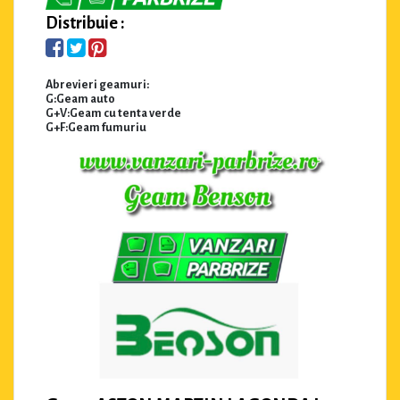
Distribuie :
Abrevieri geamuri:
G:Geam auto
G+V:Geam cu tenta verde
G+F:Geam fumuriu