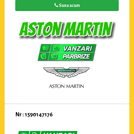
Suna acum
Nr : 1590147176