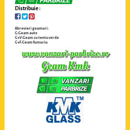
Distribuie :
Abrevieri geamuri:
G:Geam auto
G+V:Geam cu tenta verde
G+F:Geam fumuriu