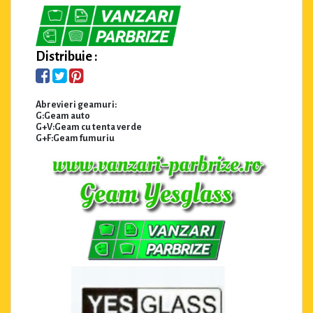
Distribuie :
Abrevieri geamuri:
G:Geam auto
G+V:Geam cu tenta verde
G+F:Geam fumuriu