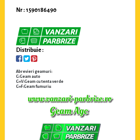
Nr : 1590186490
Distribuie :
Abrevieri geamuri:
G:Geam auto
G+V:Geam cu tenta verde
G+F:Geam fumuriu