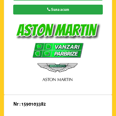
Suna acum
Nr : 1590103382