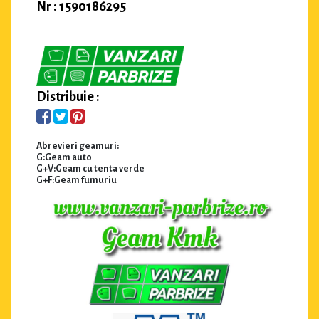
Nr : 1590186295
Distribuie :
Abrevieri geamuri:
G:Geam auto
G+V:Geam cu tenta verde
G+F:Geam fumuriu