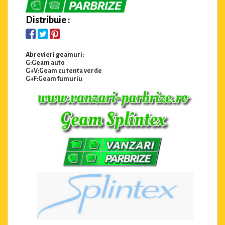
Distribuie :
Abrevieri geamuri:
G:Geam auto
G+V:Geam cu tenta verde
G+F:Geam fumuriu