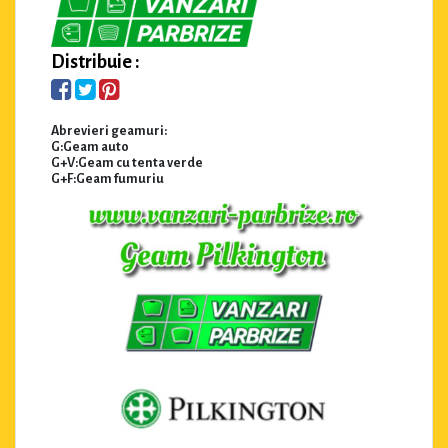
Distribuie :
Abrevieri geamuri:
G:Geam auto
G+V:Geam cu tenta verde
G+F:Geam fumuriu