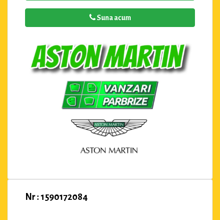
Suna acum
Nr : 1590172084