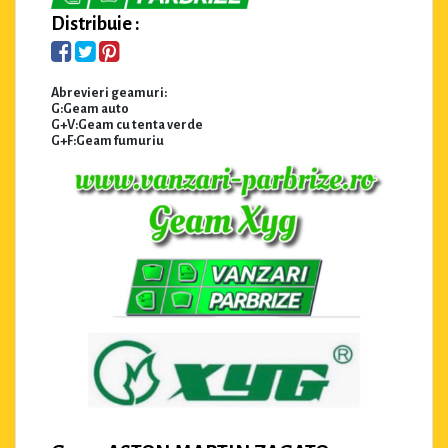
Distribuie :
Abrevieri geamuri:
G:Geam auto
G+V:Geam cu tenta verde
G+F:Geam fumuriu