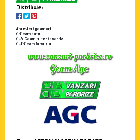
Distribuie :
Abrevieri geamuri:
G:Geam auto
G+V:Geam cu tenta verde
G+F:Geam fumuriu