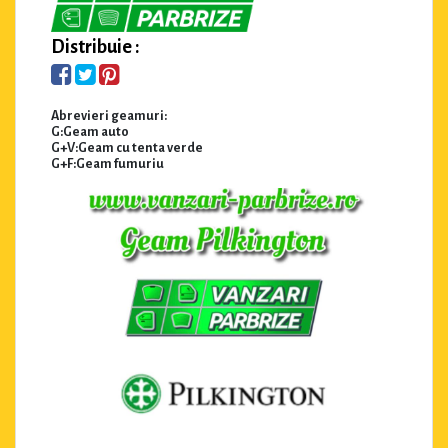
Distribuie :
Abrevieri geamuri:
G:Geam auto
G+V:Geam cu tenta verde
G+F:Geam fumuriu