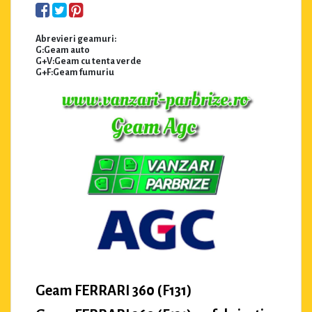
Abrevieri geamuri:
G:Geam auto
G+V:Geam cu tenta verde
G+F:Geam fumuriu
Geam FERRARI 360 (F131)