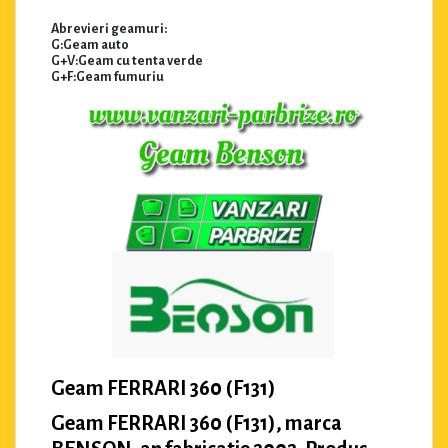
Abrevieri geamuri:
G:Geam auto
G+V:Geam cu tenta verde
G+F:Geam fumuriu
Geam FERRARI 360 (F131)
Geam FERRARI 360 (F131), marca