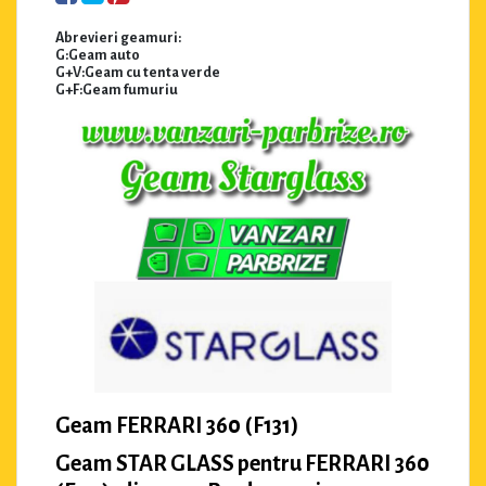
Abrevieri geamuri:
G:Geam auto
G+V:Geam cu tenta verde
G+F:Geam fumuriu
Geam FERRARI 360 (F131)
Geam STAR GLASS pentru FERRARI 360