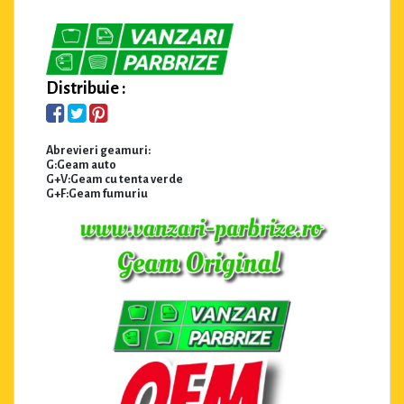
Distribuie :
Abrevieri geamuri:
G:Geam auto
G+V:Geam cu tenta verde
G+F:Geam fumuriu