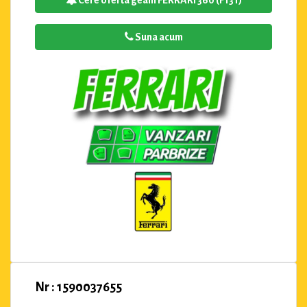
Cere oferta geam FERRARI 360 (F131)
Suna acum
Nr : 1590037655