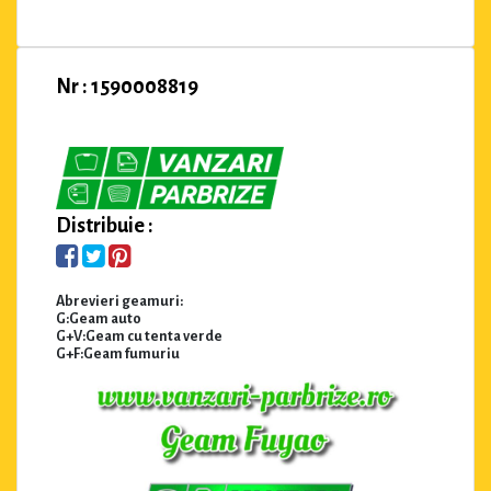
Nr : 1590008819
Distribuie :
Abrevieri geamuri:
G:Geam auto
G+V:Geam cu tenta verde
G+F:Geam fumuriu