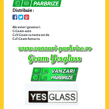
Distribuie :
Abrevieri geamuri:
G:Geam auto
G+V:Geam cu tenta verde
G+F:Geam fumuriu