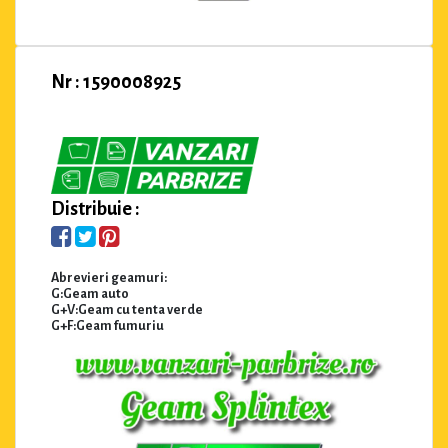
Nr : 1590008925
Distribuie :
Abrevieri geamuri:
G:Geam auto
G+V:Geam cu tenta verde
G+F:Geam fumuriu