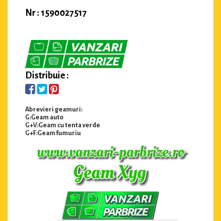
Nr : 1590027517
Distribuie :
Abrevieri geamuri:
G:Geam auto
G+V:Geam cu tenta verde
G+F:Geam fumuriu