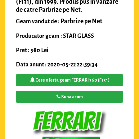
(F131), din 1999. Produs pus in vanzare
de catre Parbrize pe Net.
Parbrize pe Net
Geam vandut de :
Producator geam : STAR GLASS
Pret : 980 Lei
Data anunt : 2020-05-22 22:59:34
Cere oferta geam FERRARI 360 (F131)
Suna acum