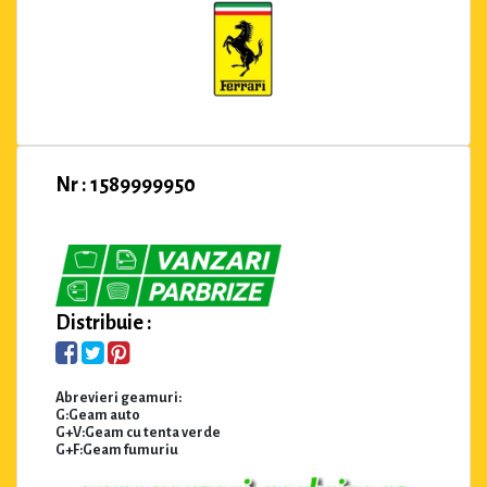
Nr : 1589999950
Distribuie :
Abrevieri geamuri:
G:Geam auto
G+V:Geam cu tenta verde
G+F:Geam fumuriu