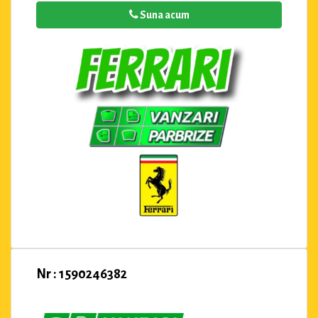
Suna acum
Nr : 1590246382