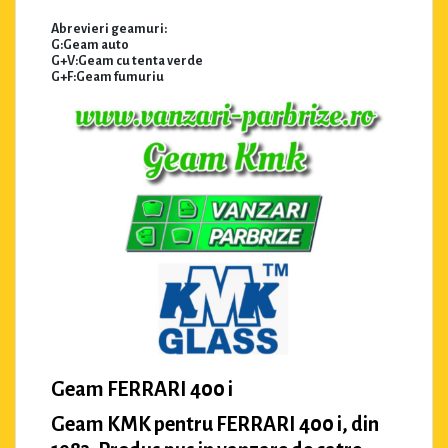
Abrevieri geamuri:
G:Geam auto
G+V:Geam cu tenta verde
G+F:Geam fumuriu
Geam FERRARI 400 i
Geam KMK pentru FERRARI 400 i, din