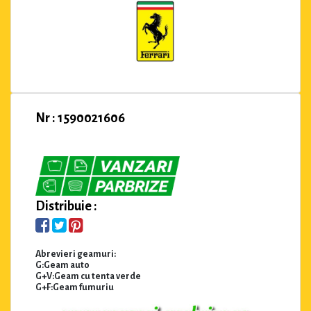
Nr : 1590021606
Distribuie :
Abrevieri geamuri:
G:Geam auto
G+V:Geam cu tenta verde
G+F:Geam fumuriu