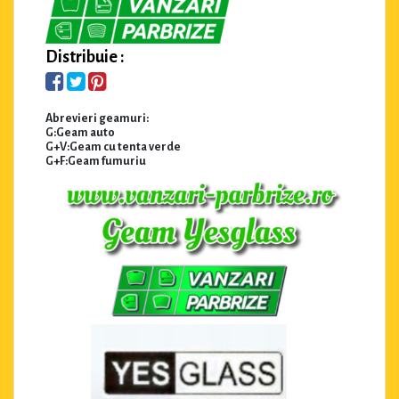
Distribuie :
Abrevieri geamuri:
G:Geam auto
G+V:Geam cu tenta verde
G+F:Geam fumuriu