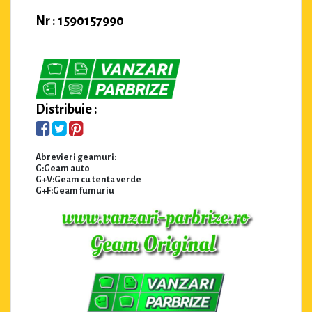
Nr : 1590157990
Distribuie :
Abrevieri geamuri:
G:Geam auto
G+V:Geam cu tenta verde
G+F:Geam fumuriu