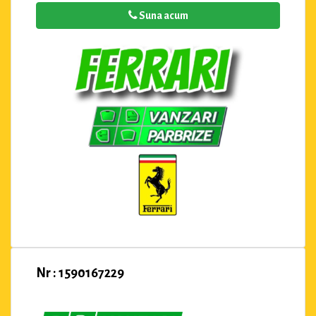
Suna acum
Nr : 1590167229