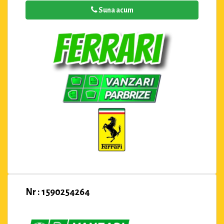
Suna acum
Nr : 1590254264