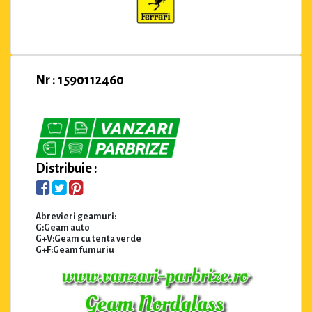
Nr : 1590112460
Distribuie :
Abrevieri geamuri:
G:Geam auto
G+V:Geam cu tenta verde
G+F:Geam fumuriu