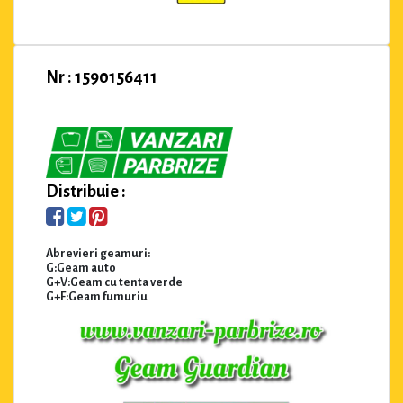
Nr : 1590156411
Distribuie :
Abrevieri geamuri:
G:Geam auto
G+V:Geam cu tenta verde
G+F:Geam fumuriu