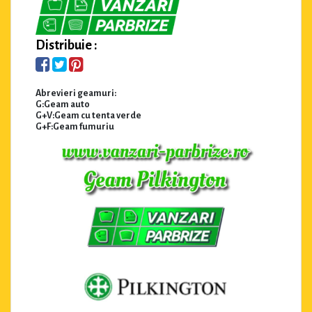
Distribuie :
Abrevieri geamuri:
G:Geam auto
G+V:Geam cu tenta verde
G+F:Geam fumuriu