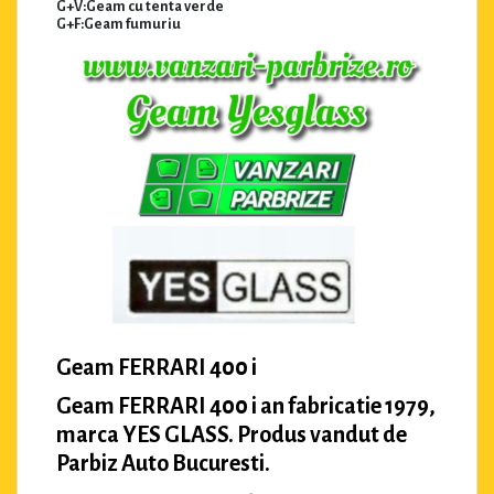
G+V:Geam cu tenta verde
G+F:Geam fumuriu
Geam FERRARI 400 i
Geam FERRARI 400 i an fabricatie 1979,
marca YES GLASS. Produs vandut de
Parbiz Auto Bucuresti.