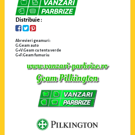
Distribuie :
Abrevieri geamuri:
G:Geam auto
G+V:Geam cu tenta verde
G+F:Geam fumuriu