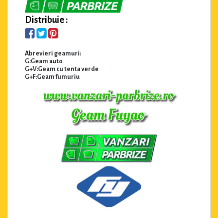
Distribuie :
Abrevieri geamuri:
G:Geam auto
G+V:Geam cu tenta verde
G+F:Geam fumuriu