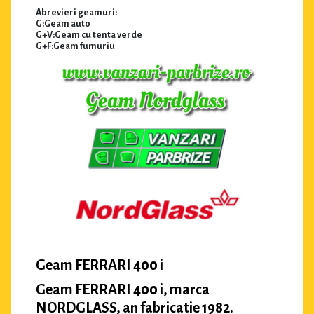
Abrevieri geamuri:
G:Geam auto
G+V:Geam cu tenta verde
G+F:Geam fumuriu
Geam FERRARI 400 i
Geam FERRARI 400 i, marca
NORDGLASS, an fabricatie 1982.