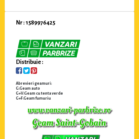
Nr : 1589976425
Distribuie :
Abrevieri geamuri:
G:Geam auto
G+V:Geam cu tenta verde
G+F:Geam fumuriu