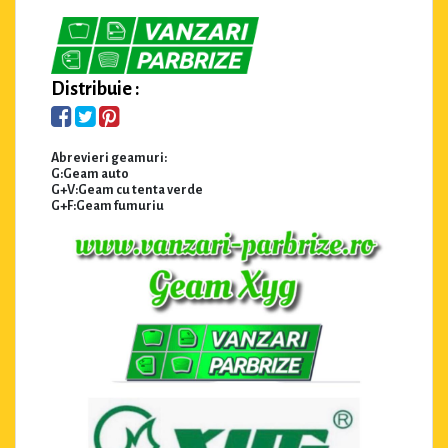
Distribuie :
Abrevieri geamuri:
G:Geam auto
G+V:Geam cu tenta verde
G+F:Geam fumuriu