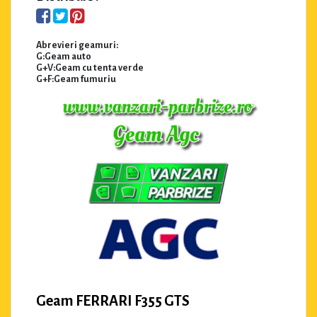
Abrevieri geamuri:
G:Geam auto
G+V:Geam cu tenta verde
G+F:Geam fumuriu
Geam FERRARI F355 GTS