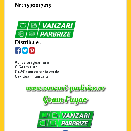
Nr : 1590017219
Distribuie :
Abrevieri geamuri:
G:Geam auto
G+V:Geam cu tenta verde
G+F:Geam fumuriu