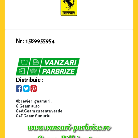
Nr : 1589955954
Distribuie :
Abrevieri geamuri:
G:Geam auto
G+V:Geam cu tenta verde
G+F:Geam fumuriu