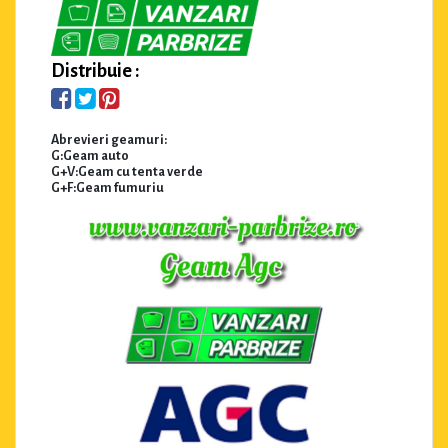
Distribuie :
Abrevieri geamuri:
G:Geam auto
G+V:Geam cu tenta verde
G+F:Geam fumuriu