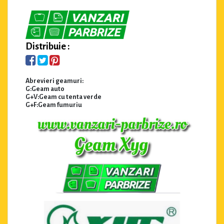
Distribuie :
Abrevieri geamuri:
G:Geam auto
G+V:Geam cu tenta verde
G+F:Geam fumuriu