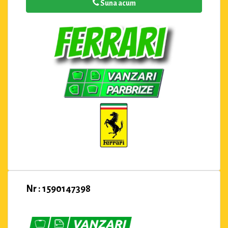
Suna acum
Nr : 1590147398