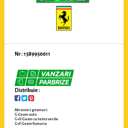
Nr : 1589950611
Distribuie :
Abrevieri geamuri:
G:Geam auto
G+V:Geam cu tenta verde
G+F:Geam fumuriu