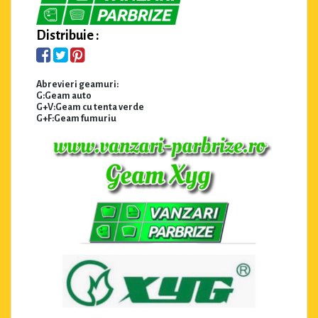
Distribuie :
Abrevieri geamuri:
G:Geam auto
G+V:Geam cu tenta verde
G+F:Geam fumuriu