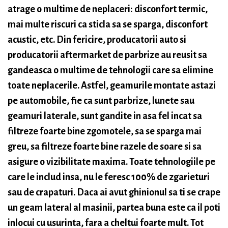
atrage o multime de neplaceri: disconfort termic,
mai multe riscuri ca sticla sa se sparga, disconfort
acustic, etc. Din fericire, producatorii auto si
producatorii aftermarket de parbrize au reusit sa
gandeasca o multime de tehnologii care sa elimine
toate neplacerile. Astfel, geamurile montate astazi
pe automobile, fie ca sunt parbrize, lunete sau
geamuri laterale, sunt gandite in asa fel incat sa
filtreze foarte bine zgomotele, sa se sparga mai
greu, sa filtreze foarte bine razele de soare si sa
asigure o vizibilitate maxima. Toate tehnologiile pe
care le includ insa, nu le feresc 100% de zgarieturi
sau de crapaturi. Daca ai avut ghinionul sa ti se crape
un geam lateral al masinii, partea buna este ca il poti
inlocui cu usurinta, fara a cheltui foarte mult. Tot