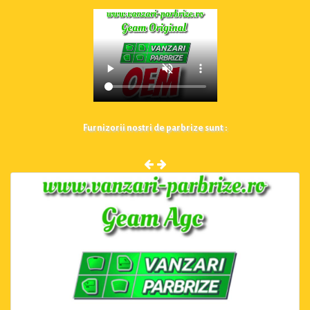
Furnizorii nostri de parbrize sunt :