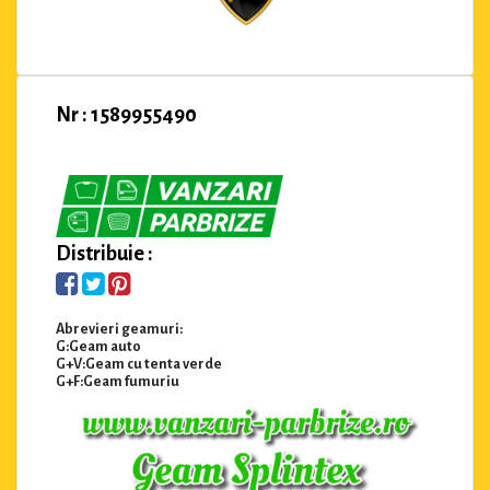
Nr : 1589955490
Distribuie :
Abrevieri geamuri:
G:Geam auto
G+V:Geam cu tenta verde
G+F:Geam fumuriu