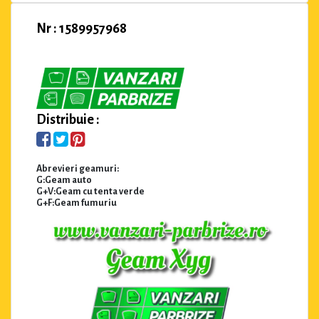
Nr : 1589957968
Distribuie :
Abrevieri geamuri:
G:Geam auto
G+V:Geam cu tenta verde
G+F:Geam fumuriu