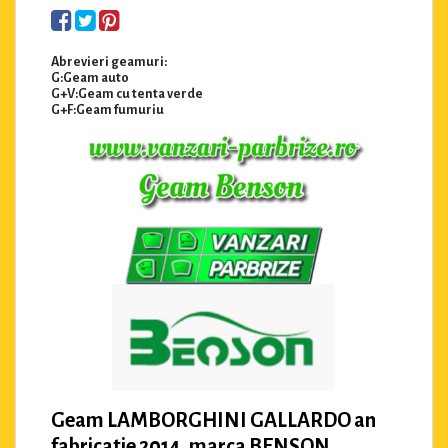
Abrevieri geamuri:
G:Geam auto
G+V:Geam cu tenta verde
G+F:Geam fumuriu
Geam LAMBORGHINI GALLARDO an
fabricatie 2014, marca BENSON.