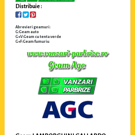
Distribuie :
Abrevieri geamuri:
G:Geam auto
G+V:Geam cu tenta verde
G+F:Geam fumuriu