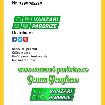
Nr : 1590035590
Distribuie :
Abrevieri geamuri:
G:Geam auto
G+V:Geam cu tenta verde
G+F:Geam fumuriu