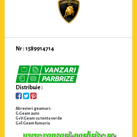
Nr : 1589914714
Distribuie :
Abrevieri geamuri:
G:Geam auto
G+V:Geam cu tenta verde
G+F:Geam fumuriu