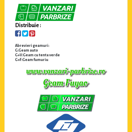
Distribuie :
Abrevieri geamuri:
G:Geam auto
G+V:Geam cu tenta verde
G+F:Geam fumuriu