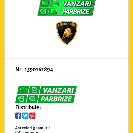
Nr : 1590162894
Distribuie :
Abrevieri geamuri:
G:Geam auto