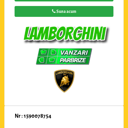
Suna acum
Nr : 1590078754