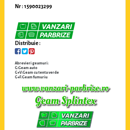
Nr : 1590023299
Distribuie :
Abrevieri geamuri:
G:Geam auto
G+V:Geam cu tenta verde
G+F:Geam fumuriu