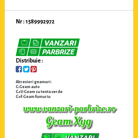
Nr : 1589992972
Distribuie :
Abrevieri geamuri:
G:Geam auto
G+V:Geam cu tenta verde
G+F:Geam fumuriu