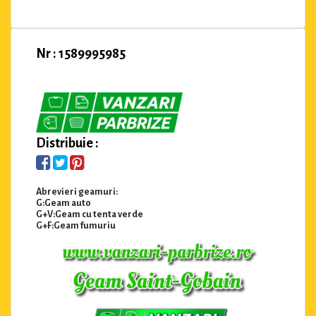
Nr : 1589995985
Distribuie :
Abrevieri geamuri:
G:Geam auto
G+V:Geam cu tenta verde
G+F:Geam fumuriu