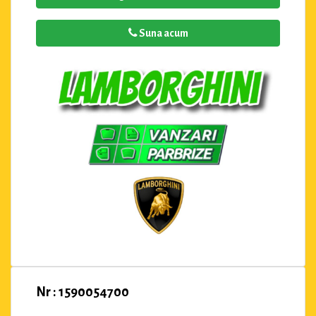
Suna acum
Nr : 1590054700