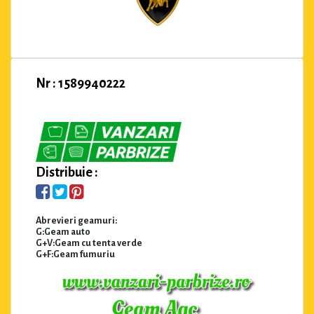
Nr : 1589940222
Distribuie :
Abrevieri geamuri:
G:Geam auto
G+V:Geam cu tenta verde
G+F:Geam fumuriu