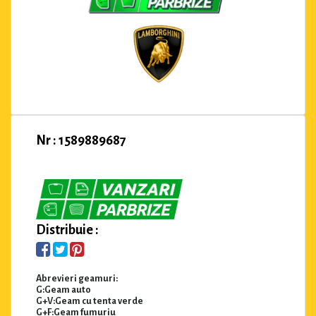
Nr : 1589889687
Distribuie :
Abrevieri geamuri:
G:Geam auto
G+V:Geam cu tenta verde
G+F:Geam fumuriu