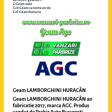
Abrevieri geamuri:
G:Geam auto
G+V:Geam cu tenta verde
G+F:Geam fumuriu
Geam LAMBORGHINI HURACÃN
Geam LAMBORGHINI HURACÃN an
fabricatie 2017, marca AGC. Produs
vandut de Parbiz Auto Bucuresti.