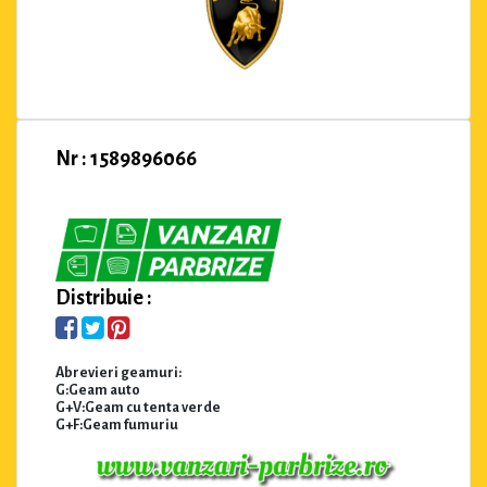
Nr : 1589896066
Distribuie :
Abrevieri geamuri:
G:Geam auto
G+V:Geam cu tenta verde
G+F:Geam fumuriu