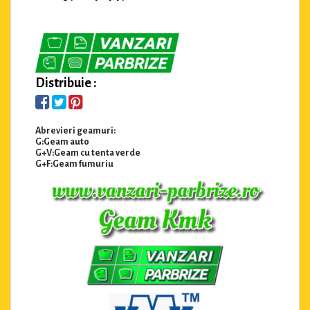
Distribuie :
Abrevieri geamuri:
G:Geam auto
G+V:Geam cu tenta verde
G+F:Geam fumuriu