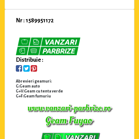
Nr : 1589951172
Distribuie :
Abrevieri geamuri:
G:Geam auto
G+V:Geam cu tenta verde
G+F:Geam fumuriu