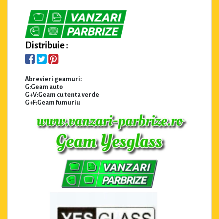
Distribuie :
Abrevieri geamuri:
G:Geam auto
G+V:Geam cu tenta verde
G+F:Geam fumuriu