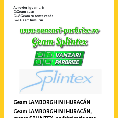
Abrevieri geamuri:
G:Geam auto
G+V:Geam cu tenta verde
G+F:Geam fumuriu
Geam LAMBORGHINI HURACÃN
Geam LAMBORGHINI HURACÃN,