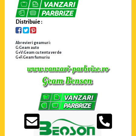
Distribuie :
Abrevieri geamuri:
G:Geam auto
G+V:Geam cu tenta verde
G+F:Geam fumuriu