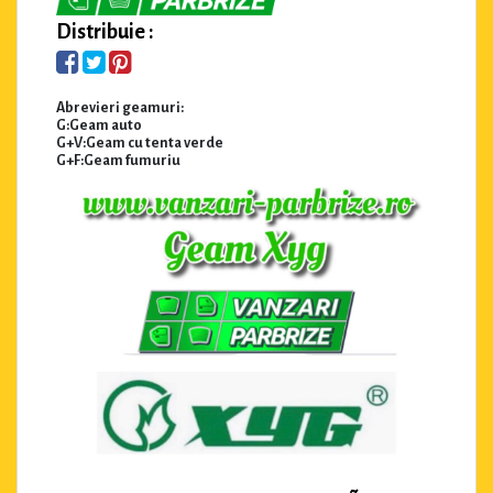
Distribuie :
Abrevieri geamuri:
G:Geam auto
G+V:Geam cu tenta verde
G+F:Geam fumuriu