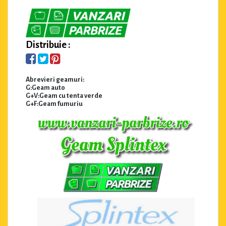
Distribuie :
Abrevieri geamuri:
G:Geam auto
G+V:Geam cu tenta verde
G+F:Geam fumuriu