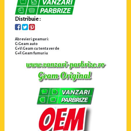
Distribuie :
Abrevieri geamuri:
G:Geam auto
G+V:Geam cu tenta verde
G+F:Geam fumuriu