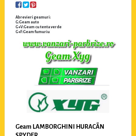
Abrevieri geamuri:
G:Geam auto
G+V:Geam cu tenta verde
G+F:Geam fumuriu
Geam LAMBORGHINI HURACÃN
SPYDER