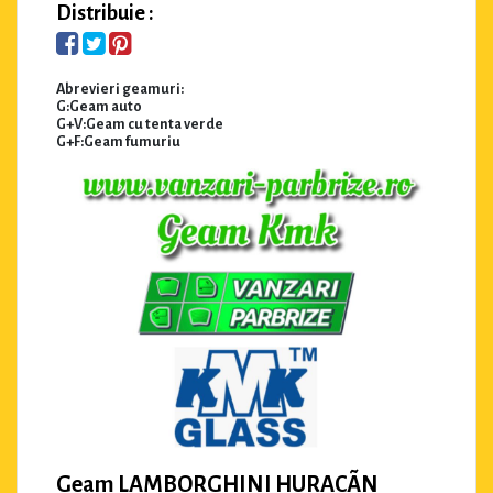
Distribuie :
Abrevieri geamuri:
G:Geam auto
G+V:Geam cu tenta verde
G+F:Geam fumuriu
Geam LAMBORGHINI HURACÃN