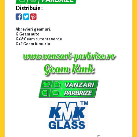
Distribuie :
Abrevieri geamuri:
G:Geam auto
G+V:Geam cu tenta verde
G+F:Geam fumuriu