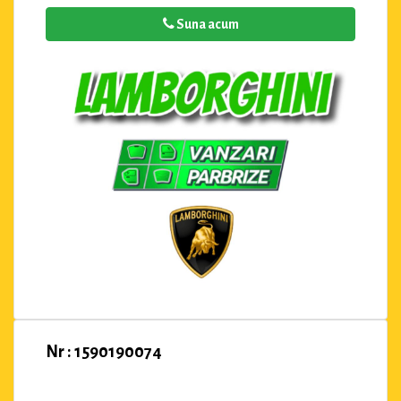
Suna acum
Nr : 1590190074