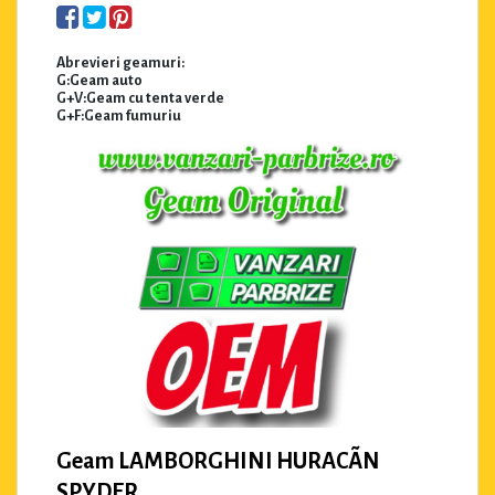
Abrevieri geamuri:
G:Geam auto
G+V:Geam cu tenta verde
G+F:Geam fumuriu
Geam LAMBORGHINI HURACÃN
SPYDER