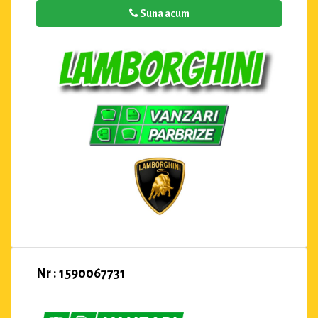
Suna acum
Nr : 1590067731