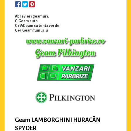
Abrevieri geamuri:
G:Geam auto
G+V:Geam cu tenta verde
G+F:Geam fumuriu
Geam LAMBORGHINI HURACÃN
SPYDER