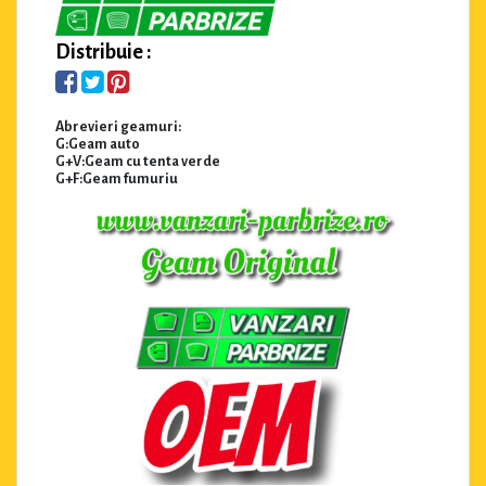
Distribuie :
Abrevieri geamuri:
G:Geam auto
G+V:Geam cu tenta verde
G+F:Geam fumuriu