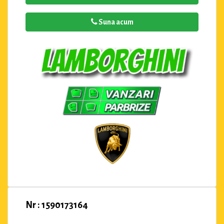
Suna acum
Nr : 1590173164