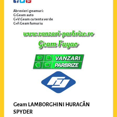
Abrevieri geamuri:
G:Geam auto
G+V:Geam cu tenta verde
G+F:Geam fumuriu
Geam LAMBORGHINI HURACÃN
SPYDER