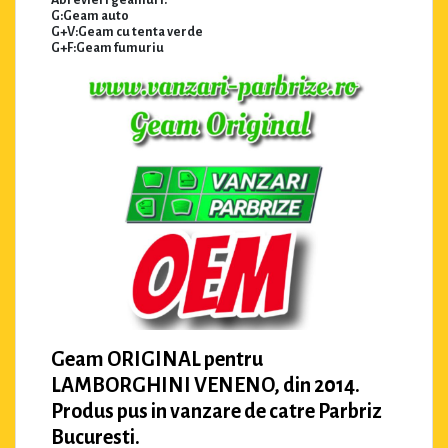
Abrevieri geamuri:
G:Geam auto
G+V:Geam cu tenta verde
G+F:Geam fumuriu
Geam ORIGINAL pentru
LAMBORGHINI VENENO, din 2014.
Produs pus in vanzare de catre Parbriz
Bucuresti.