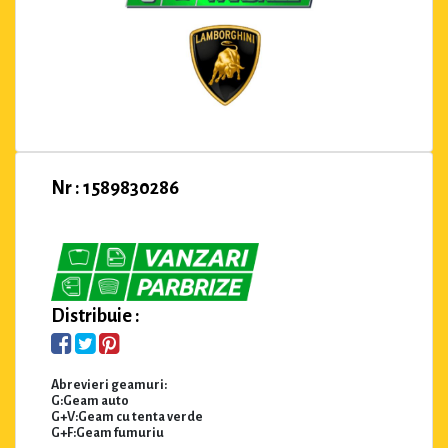
Nr : 1589830286
Distribuie :
Abrevieri geamuri:
G:Geam auto
G+V:Geam cu tenta verde
G+F:Geam fumuriu