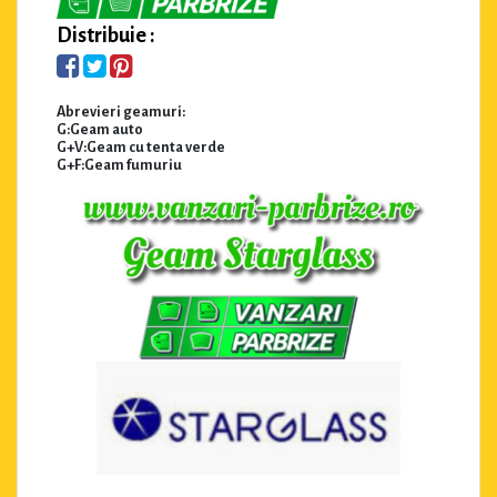
Distribuie :
Abrevieri geamuri:
G:Geam auto
G+V:Geam cu tenta verde
G+F:Geam fumuriu