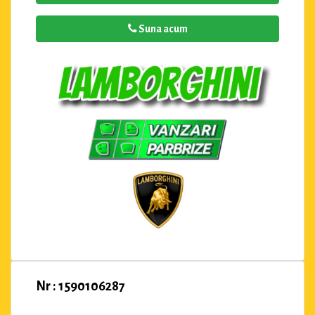
Suna acum
Nr : 1590106287