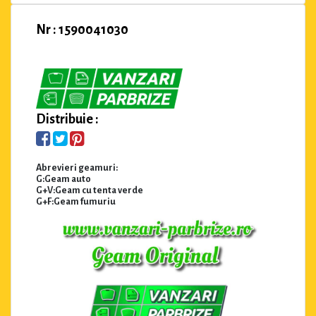
Nr : 1590041030
Distribuie :
Abrevieri geamuri:
G:Geam auto
G+V:Geam cu tenta verde
G+F:Geam fumuriu