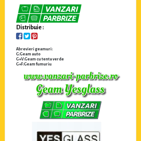
Distribuie :
Abrevieri geamuri:
G:Geam auto
G+V:Geam cu tenta verde
G+F:Geam fumuriu