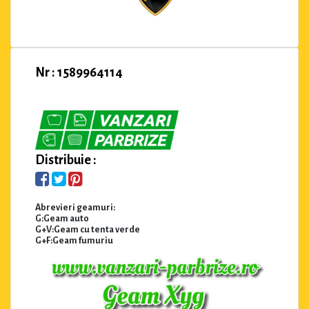
Nr : 1589964114
Distribuie :
Abrevieri geamuri:
G:Geam auto
G+V:Geam cu tenta verde
G+F:Geam fumuriu