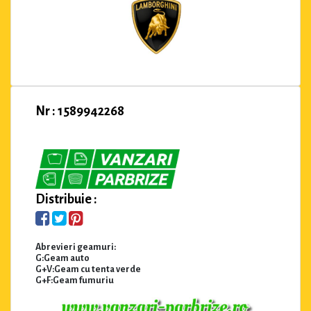
Nr : 1589942268
Distribuie :
Abrevieri geamuri:
G:Geam auto
G+V:Geam cu tenta verde
G+F:Geam fumuriu