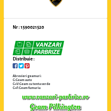
Nr : 1590021520
Distribuie :
Abrevieri geamuri:
G:Geam auto
G+V:Geam cu tenta verde
G+F:Geam fumuriu