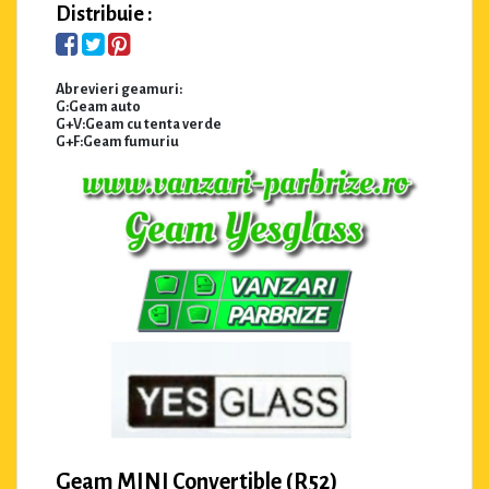
Distribuie :
Abrevieri geamuri:
G:Geam auto
G+V:Geam cu tenta verde
G+F:Geam fumuriu
Geam MINI Convertible (R52)