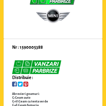
Nr : 1590005388
Distribuie :
Abrevieri geamuri:
G:Geam auto
G+V:Geam cu tenta verde
G+F:Geam fumuriu