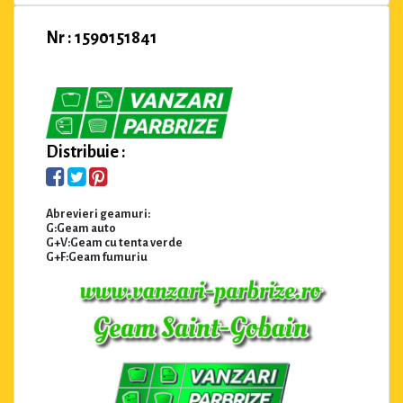
Nr : 1590151841
Distribuie :
Abrevieri geamuri:
G:Geam auto
G+V:Geam cu tenta verde
G+F:Geam fumuriu