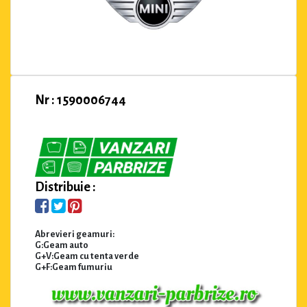
Nr : 1590006744
Distribuie :
Abrevieri geamuri:
G:Geam auto
G+V:Geam cu tenta verde
G+F:Geam fumuriu