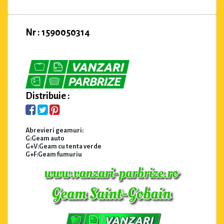
Nr : 1590050314
Distribuie :
Abrevieri geamuri:
G:Geam auto
G+V:Geam cu tenta verde
G+F:Geam fumuriu