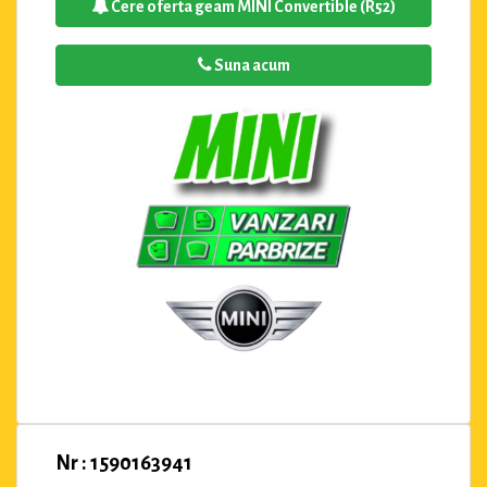
Cere oferta geam MINI Convertible (R52)
Suna acum
Nr : 1590163941