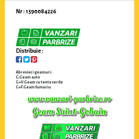
Nr : 1590084226
Distribuie :
Abrevieri geamuri:
G:Geam auto
G+V:Geam cu tenta verde
G+F:Geam fumuriu