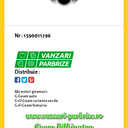
Nr : 1590011796
Distribuie :
Abrevieri geamuri:
G:Geam auto
G+V:Geam cu tenta verde
G+F:Geam fumuriu