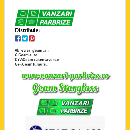
Distribuie :
Abrevieri geamuri:
G:Geam auto
G+V:Geam cu tenta verde
G+F:Geam fumuriu