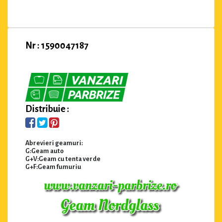
Nr : 1590047187
Distribuie :
Abrevieri geamuri:
G:Geam auto
G+V:Geam cu tenta verde
G+F:Geam fumuriu