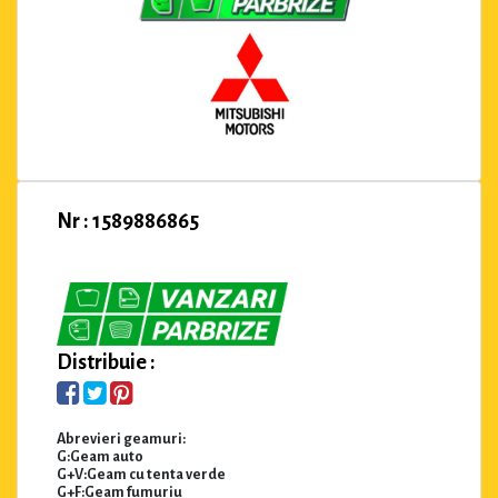
Nr : 1589886865
Distribuie :
Abrevieri geamuri:
G:Geam auto
G+V:Geam cu tenta verde
G+F:Geam fumuriu