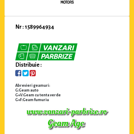
Nr : 1589964934
Distribuie :
Abrevieri geamuri:
G:Geam auto
G+V:Geam cu tenta verde
G+F:Geam fumuriu