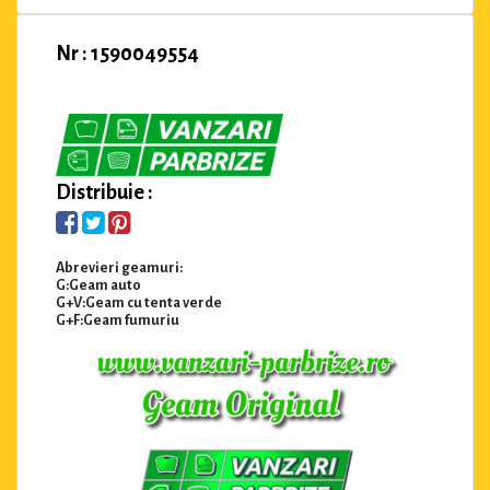
Nr : 1590049554
Distribuie :
Abrevieri geamuri:
G:Geam auto
G+V:Geam cu tenta verde
G+F:Geam fumuriu