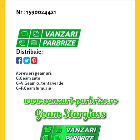
Nr : 1590024421
Distribuie :
Abrevieri geamuri:
G:Geam auto
G+V:Geam cu tenta verde
G+F:Geam fumuriu