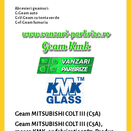
Abrevieri geamuri:
G:Geam auto
G+V:Geam cu tenta verde
G+F:Geam fumuriu
Geam MITSUBISHI COLT III (C5A)
Geam MITSUBISHI COLT III (C5A),