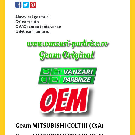
Abrevieri geamuri:
G:Geam auto
G+V:Geam cu tenta verde
G+F:Geam fumuriu
Geam MITSUBISHI COLT III (C5A)