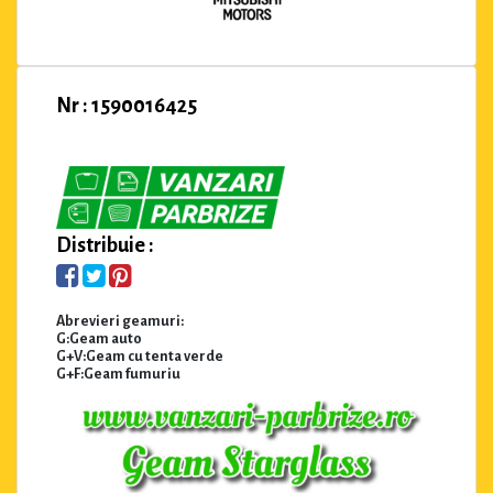
Nr : 1590016425
Distribuie :
Abrevieri geamuri:
G:Geam auto
G+V:Geam cu tenta verde
G+F:Geam fumuriu