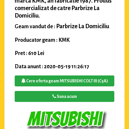
marca KMK, an fabricatie 1987. Produs
comercializat de catre Parbrize La
Domiciliu.
Parbrize La Domiciliu
Geam vandut de :
Producator geam : KMK
Pret : 610 Lei
Data anunt : 2020-05-19 11:26:17
Cere oferta geam MITSUBISHI COLT III (C5A)
Suna acum