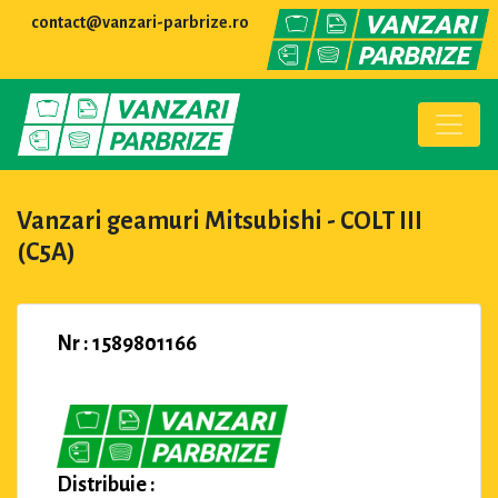
contact@vanzari-parbrize.ro
Vanzari geamuri Mitsubishi - COLT III
(C5A)
Nr : 1589801166
Distribuie :