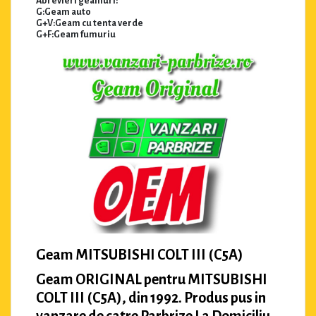
Abrevieri geamuri:
G:Geam auto
G+V:Geam cu tenta verde
G+F:Geam fumuriu
Geam MITSUBISHI COLT III (C5A)
Geam ORIGINAL pentru MITSUBISHI
COLT III (C5A), din 1992. Produs pus in
vanzare de catre Parbrize La Domiciliu.