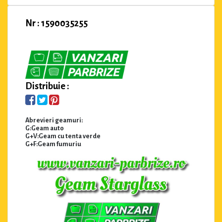
Nr : 1590035255
Distribuie :
Abrevieri geamuri:
G:Geam auto
G+V:Geam cu tenta verde
G+F:Geam fumuriu