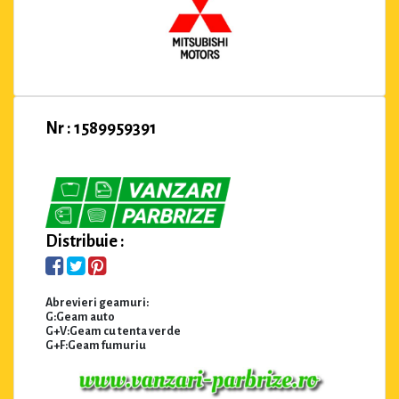
Nr : 1589959391
Distribuie :
Abrevieri geamuri:
G:Geam auto
G+V:Geam cu tenta verde
G+F:Geam fumuriu