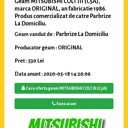
Geam MITSUBISHI COLT III (C5A),
marca ORIGINAL, an fabricatie 1986.
Produs comercializat de catre Parbrize
La Domiciliu.
Parbrize La Domiciliu
Geam vandut de :
Producator geam : ORIGINAL
Pret : 530 Lei
Data anunt : 2020-05-18 14:26:06
Cere oferta geam MITSUBISHI COLT III (C5A)
Suna acum