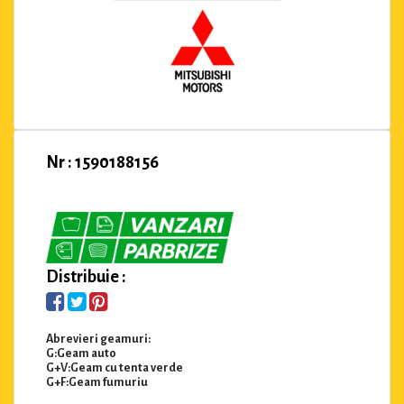
Nr : 1590188156
Distribuie :
Abrevieri geamuri:
G:Geam auto
G+V:Geam cu tenta verde
G+F:Geam fumuriu