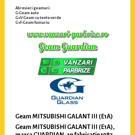
Abrevieri geamuri:
G:Geam auto
G+V:Geam cu tenta verde
G+F:Geam fumuriu
Geam MITSUBISHI GALANT III (E1A)
Geam MITSUBISHI GALANT III (E1A),
marca GUARDIAN, an fabricatie 1987.