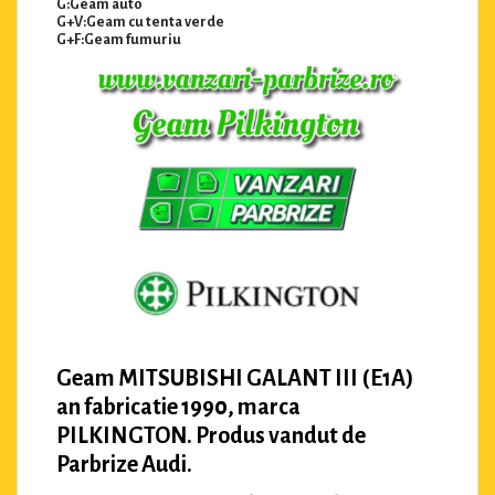
G:Geam auto
G+V:Geam cu tenta verde
G+F:Geam fumuriu
Geam MITSUBISHI GALANT III (E1A)
an fabricatie 1990, marca
PILKINGTON. Produs vandut de
Parbrize Audi.