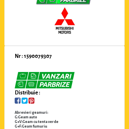
Nr : 1590079307
Distribuie :
Abrevieri geamuri:
G:Geam auto
G+V:Geam cu tenta verde
G+F:Geam fumuriu