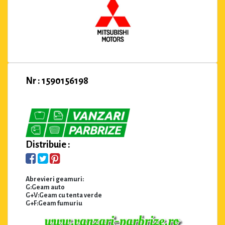
Nr : 1590156198
Distribuie :
Abrevieri geamuri:
G:Geam auto
G+V:Geam cu tenta verde
G+F:Geam fumuriu