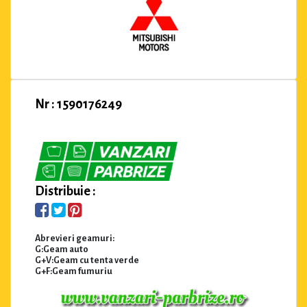
Nr : 1590176249
Distribuie :
Abrevieri geamuri:
G:Geam auto
G+V:Geam cu tenta verde
G+F:Geam fumuriu