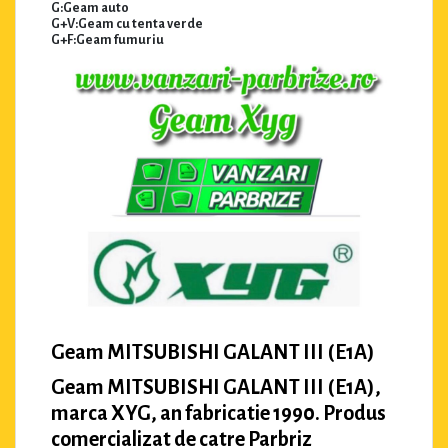
G:Geam auto
G+V:Geam cu tenta verde
G+F:Geam fumuriu
Geam MITSUBISHI GALANT III (E1A)
Geam MITSUBISHI GALANT III (E1A),
marca XYG, an fabricatie 1990. Produs
comercializat de catre Parbriz