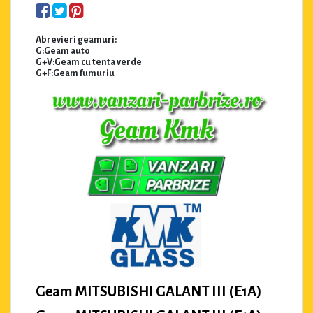
Abrevieri geamuri:
G:Geam auto
G+V:Geam cu tenta verde
G+F:Geam fumuriu
Geam MITSUBISHI GALANT III (E1A)