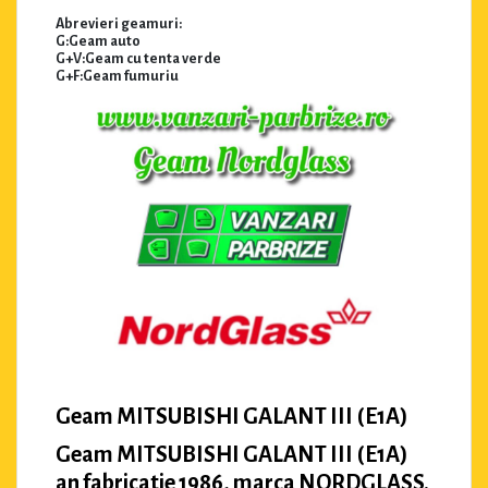
Abrevieri geamuri:
G:Geam auto
G+V:Geam cu tenta verde
G+F:Geam fumuriu
Geam MITSUBISHI GALANT III (E1A)
Geam MITSUBISHI GALANT III (E1A)
an fabricatie 1986, marca NORDGLASS.