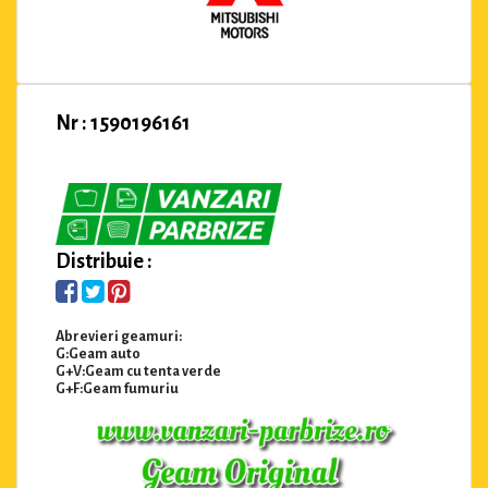
Nr : 1590196161
Distribuie :
Abrevieri geamuri:
G:Geam auto
G+V:Geam cu tenta verde
G+F:Geam fumuriu