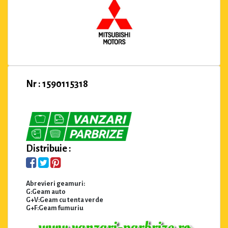
Nr : 1590115318
Distribuie :
Abrevieri geamuri:
G:Geam auto
G+V:Geam cu tenta verde
G+F:Geam fumuriu