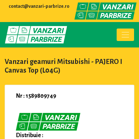
contact@vanzari-parbrize.ro
Vanzari geamuri Mitsubishi - PAJERO I
Canvas Top (L04G)
Nr : 1589809749
Distribuie :