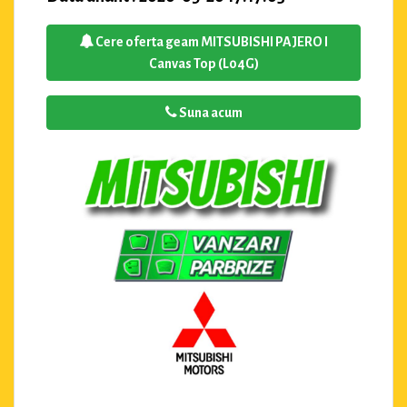
Cere oferta geam MITSUBISHI PAJERO I
Canvas Top (L04G)
Suna acum