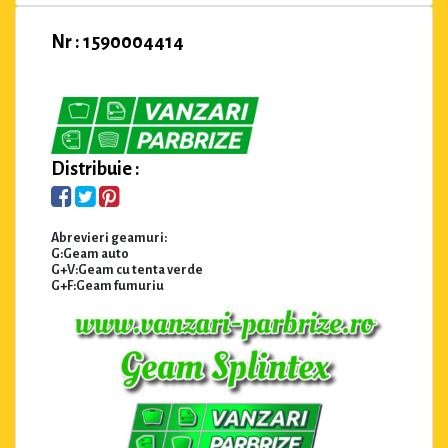
Nr : 1590004414
Distribuie :
Abrevieri geamuri:
G:Geam auto
G+V:Geam cu tenta verde
G+F:Geam fumuriu