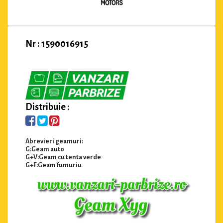
Nr : 1590016915
Distribuie :
Abrevieri geamuri:
G:Geam auto
G+V:Geam cu tenta verde
G+F:Geam fumuriu