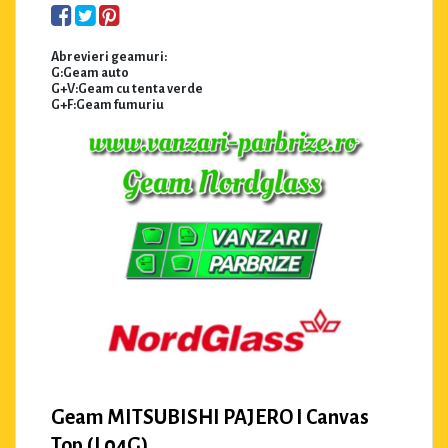
Abrevieri geamuri:
G:Geam auto
G+V:Geam cu tenta verde
G+F:Geam fumuriu
Geam MITSUBISHI PAJERO I Canvas
Top (L04G)