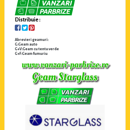
Distribuie :
Abrevieri geamuri:
G:Geam auto
G+V:Geam cu tenta verde
G+F:Geam fumuriu