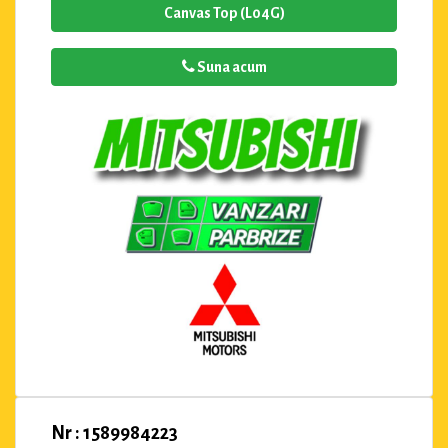
Canvas Top (L04G)
Suna acum
Nr : 1589984223