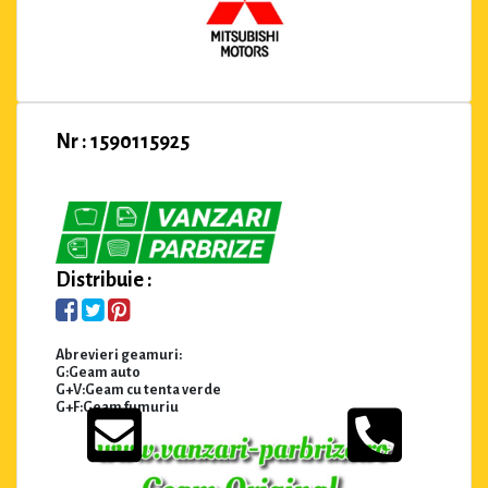
Nr : 1590115925
Distribuie :
Abrevieri geamuri:
G:Geam auto
G+V:Geam cu tenta verde
G+F:Geam fumuriu