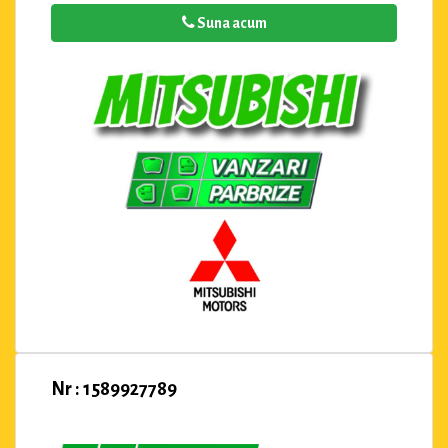
Suna acum
Nr : 1589927789