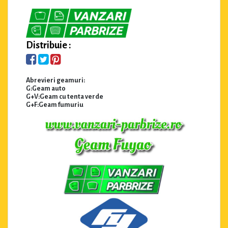
Distribuie :
Abrevieri geamuri:
G:Geam auto
G+V:Geam cu tenta verde
G+F:Geam fumuriu