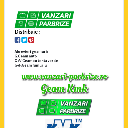
Distribuie :
Abrevieri geamuri:
G:Geam auto
G+V:Geam cu tenta verde
G+F:Geam fumuriu