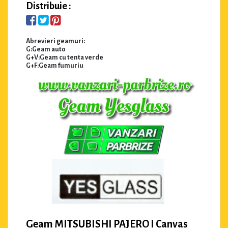
Distribuie :
Abrevieri geamuri:
G:Geam auto
G+V:Geam cu tenta verde
G+F:Geam fumuriu
Geam MITSUBISHI PAJERO I Canvas