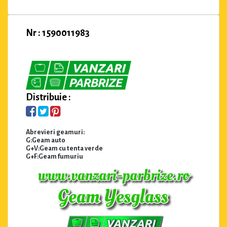
Nr : 1590011983
Distribuie :
Abrevieri geamuri:
G:Geam auto
G+V:Geam cu tenta verde
G+F:Geam fumuriu