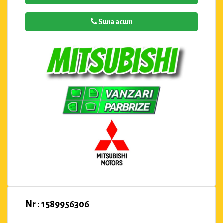
Suna acum
Nr : 1589956306