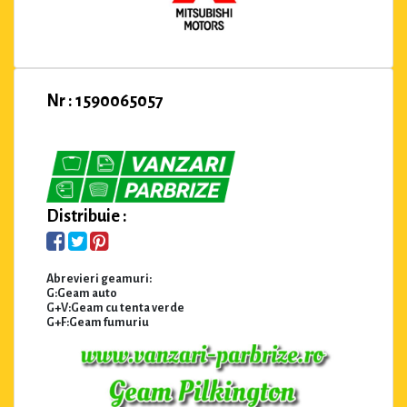
Nr : 1590065057
Distribuie :
Abrevieri geamuri:
G:Geam auto
G+V:Geam cu tenta verde
G+F:Geam fumuriu