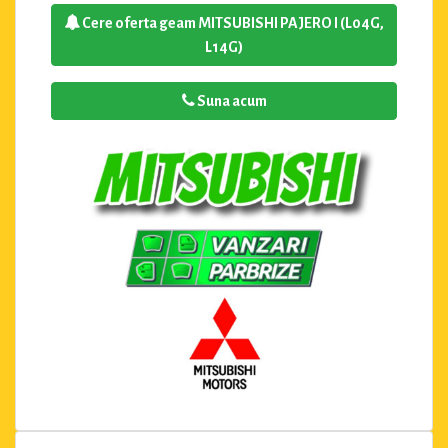
Cere oferta geam MITSUBISHI PAJERO I (L04G,
L14G)
Suna acum