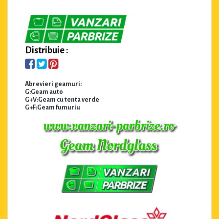
Distribuie :
Abrevieri geamuri:
G:Geam auto
G+V:Geam cu tenta verde
G+F:Geam fumuriu