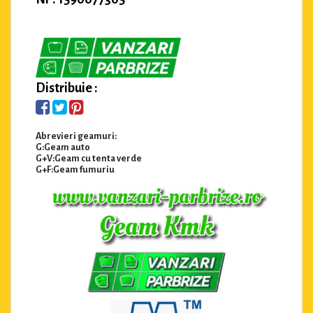
Distribuie :
Abrevieri geamuri:
G:Geam auto
G+V:Geam cu tenta verde
G+F:Geam fumuriu