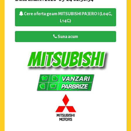
Cere oferta geam MITSUBISHI PAJERO I (L04G,
L14G)
Suna acum