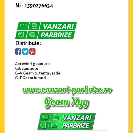
Nr : 1590276634
Distribuie :
Abrevieri geamuri:
G:Geam auto
G+V:Geam cu tenta verde
G+F:Geam fumuriu