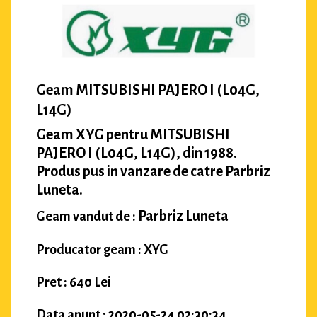
Geam MITSUBISHI PAJERO I (L04G,
L14G)
Geam XYG pentru MITSUBISHI
PAJERO I (L04G, L14G), din 1988.
Produs pus in vanzare de catre Parbriz
Luneta.
Parbriz Luneta
Geam vandut de :
Producator geam : XYG
Pret : 640 Lei
Data anunt : 2020-05-24 02:30:34