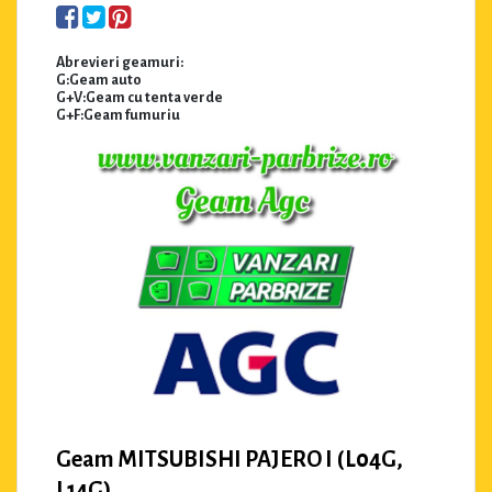
Abrevieri geamuri:
G:Geam auto
G+V:Geam cu tenta verde
G+F:Geam fumuriu
Geam MITSUBISHI PAJERO I (L04G,
L14G)