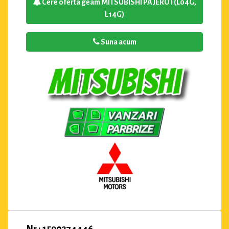
Cere oferta geam MITSUBISHI PAJERO I (L04G,
L14G)
Suna acum
Nr : 1590274446