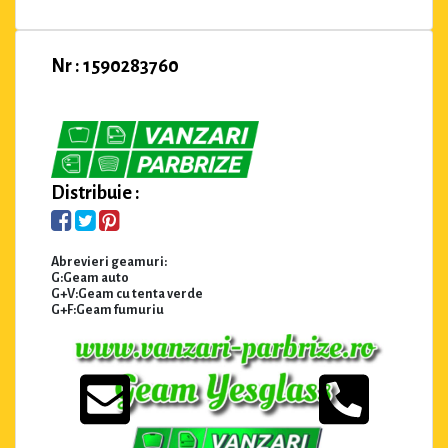
Nr : 1590283760
Distribuie :
Abrevieri geamuri:
G:Geam auto
G+V:Geam cu tenta verde
G+F:Geam fumuriu