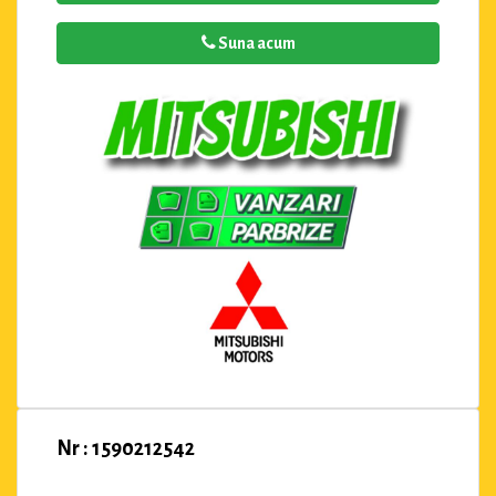
Suna acum
Nr : 1590212542