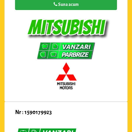
Suna acum
Nr : 1590179923