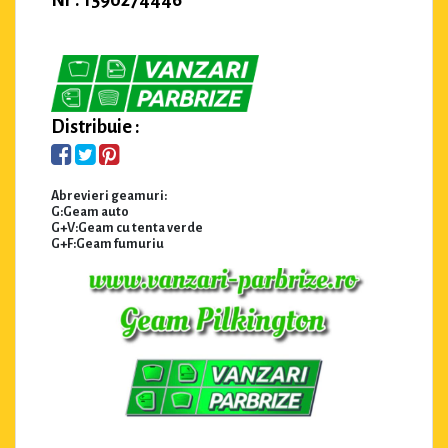
Distribuie :
Abrevieri geamuri:
G:Geam auto
G+V:Geam cu tenta verde
G+F:Geam fumuriu