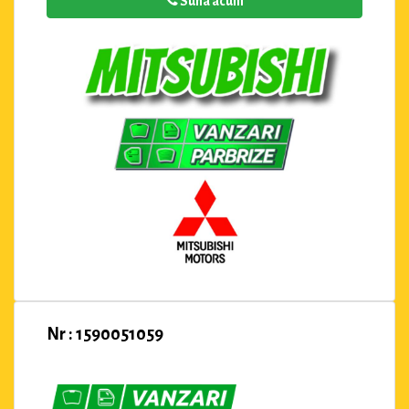
Suna acum
Nr : 1590051059