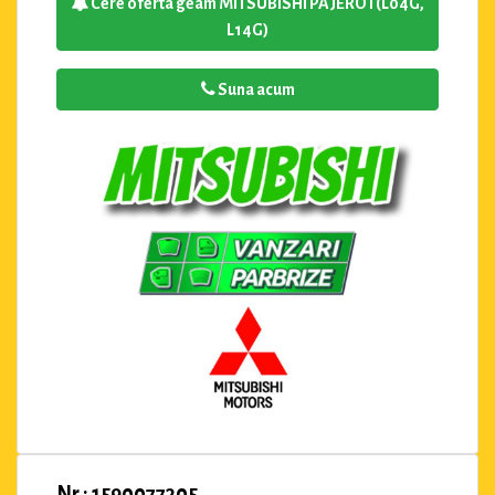
Cere oferta geam MITSUBISHI PAJERO I (L04G,
L14G)
Suna acum
Nr : 1590077305