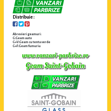
Distribuie :
Abrevieri geamuri:
G:Geam auto
G+V:Geam cu tenta verde
G+F:Geam fumuriu