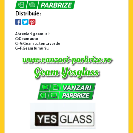
Distribuie :
Abrevieri geamuri:
G:Geam auto
G+V:Geam cu tenta verde
G+F:Geam fumuriu