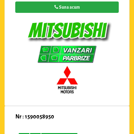
Suna acum
Nr : 1590058950