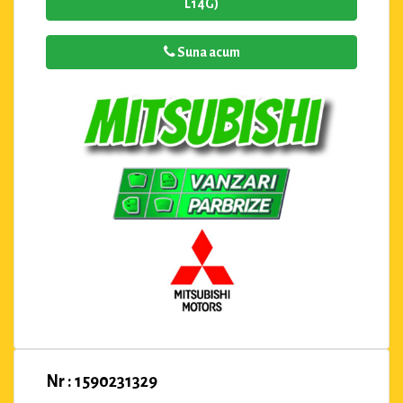
L14G)
Suna acum
Nr : 1590231329