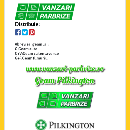
Distribuie :
Abrevieri geamuri:
G:Geam auto
G+V:Geam cu tenta verde
G+F:Geam fumuriu