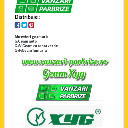
Distribuie :
Abrevieri geamuri:
G:Geam auto
G+V:Geam cu tenta verde
G+F:Geam fumuriu