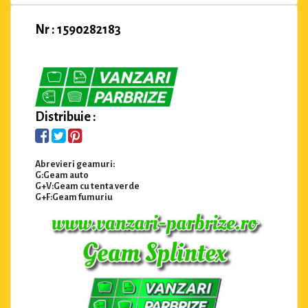
Nr : 1590282183
Distribuie :
Abrevieri geamuri:
G:Geam auto
G+V:Geam cu tenta verde
G+F:Geam fumuriu