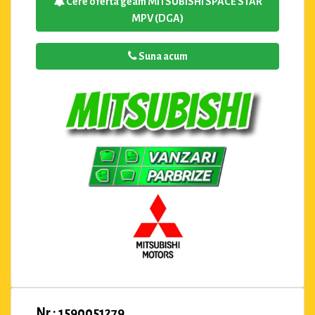
Cere oferta geam MITSUBISHI SPACE STAR
MPV (DGA)
Suna acum
Nr : 1590051279