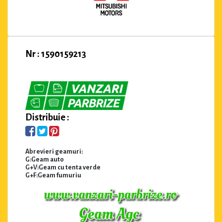
Nr : 1590159213
Distribuie :
Abrevieri geamuri:
G:Geam auto
G+V:Geam cu tenta verde
G+F:Geam fumuriu