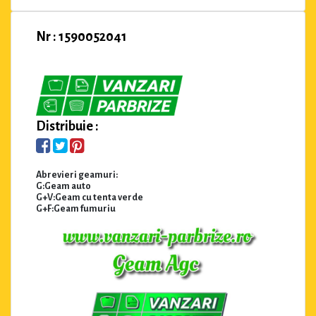
Nr : 1590052041
Distribuie :
Abrevieri geamuri:
G:Geam auto
G+V:Geam cu tenta verde
G+F:Geam fumuriu