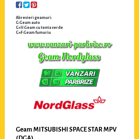
Abrevieri geamuri:
G:Geam auto
G+V:Geam cu tenta verde
G+F:Geam fumuriu
Geam MITSUBISHI SPACE STAR MPV
(DGA)