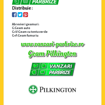
Distribuie :
Abrevieri geamuri:
G:Geam auto
G+V:Geam cu tenta verde
G+F:Geam fumuriu