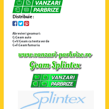
Distribuie :
Abrevieri geamuri:
G:Geam auto
G+V:Geam cu tenta verde
G+F:Geam fumuriu