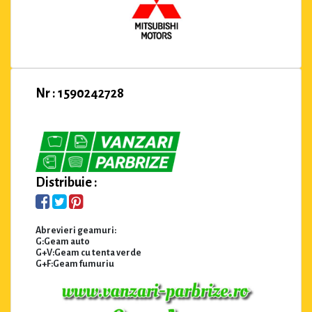
Nr : 1590242728
Distribuie :
Abrevieri geamuri:
G:Geam auto
G+V:Geam cu tenta verde
G+F:Geam fumuriu