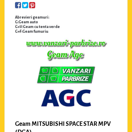
Abrevieri geamuri:
G:Geam auto
G+V:Geam cu tenta verde
G+F:Geam fumuriu
Geam MITSUBISHI SPACE STAR MPV
(DGA)