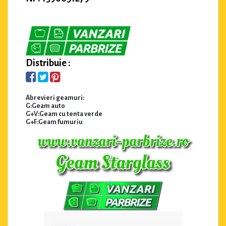
Distribuie :
Abrevieri geamuri:
G:Geam auto
G+V:Geam cu tenta verde
G+F:Geam fumuriu