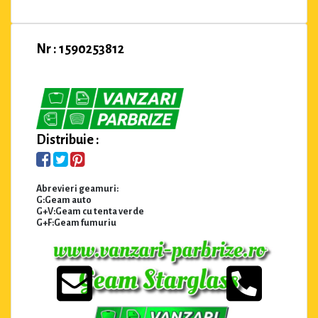
Nr : 1590253812
Distribuie :
Abrevieri geamuri:
G:Geam auto
G+V:Geam cu tenta verde
G+F:Geam fumuriu