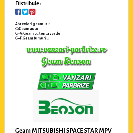
Distribuie :
Abrevieri geamuri:
G:Geam auto
G+V:Geam cu tenta verde
G+F:Geam fumuriu
Geam MITSUBISHI SPACE STAR MPV