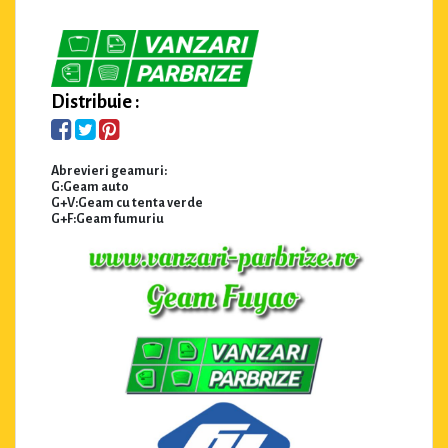
Distribuie :
Abrevieri geamuri:
G:Geam auto
G+V:Geam cu tenta verde
G+F:Geam fumuriu