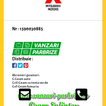
Nr : 1590030885
Distribuie :
Abrevieri geamuri:
G:Geam auto
G+V:Geam cu tenta verde
G+F:Geam fumuriu