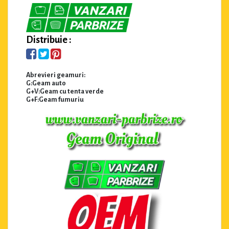
Distribuie :
Abrevieri geamuri:
G:Geam auto
G+V:Geam cu tenta verde
G+F:Geam fumuriu