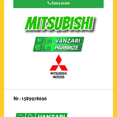
Suna acum
Nr : 1589978696