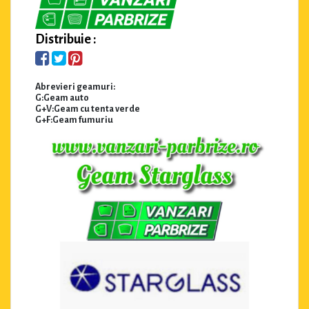
Distribuie :
Abrevieri geamuri:
G:Geam auto
G+V:Geam cu tenta verde
G+F:Geam fumuriu