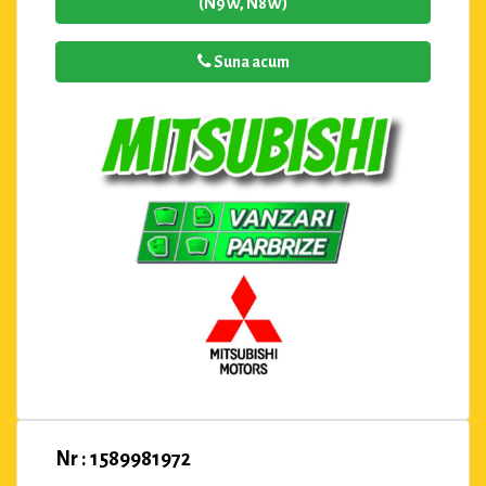
(N9W, N8W)
Suna acum
Nr : 1589981972