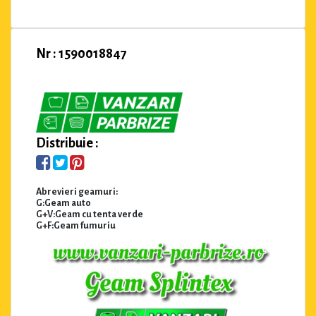
Nr : 1590018847
Distribuie :
Abrevieri geamuri:
G:Geam auto
G+V:Geam cu tenta verde
G+F:Geam fumuriu