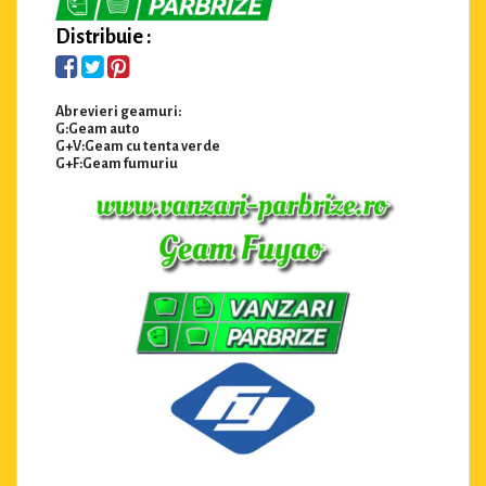
Distribuie :
Abrevieri geamuri:
G:Geam auto
G+V:Geam cu tenta verde
G+F:Geam fumuriu