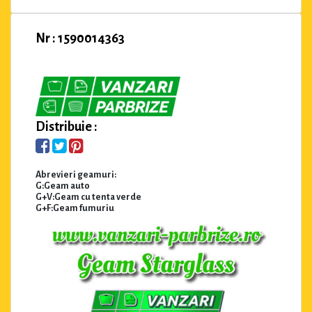
Nr : 1590014363
Distribuie :
Abrevieri geamuri:
G:Geam auto
G+V:Geam cu tenta verde
G+F:Geam fumuriu