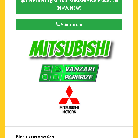
Cere oferta geam MITSUBISHI SPACE WAGON
(N9W, N8W)
Suna acum
Nr : 1590010611