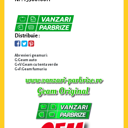
Distribuie :
Abrevieri geamuri:
G:Geam auto
G+V:Geam cu tenta verde
G+F:Geam fumuriu