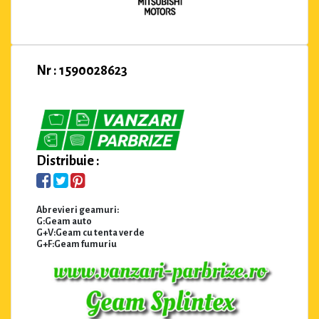
Nr : 1590028623
Distribuie :
Abrevieri geamuri:
G:Geam auto
G+V:Geam cu tenta verde
G+F:Geam fumuriu