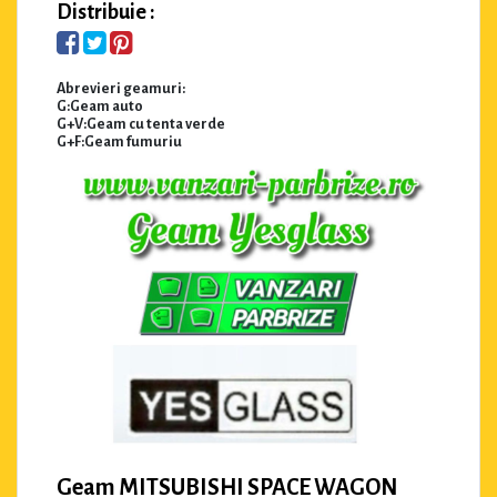
Distribuie :
Abrevieri geamuri:
G:Geam auto
G+V:Geam cu tenta verde
G+F:Geam fumuriu
Geam MITSUBISHI SPACE WAGON