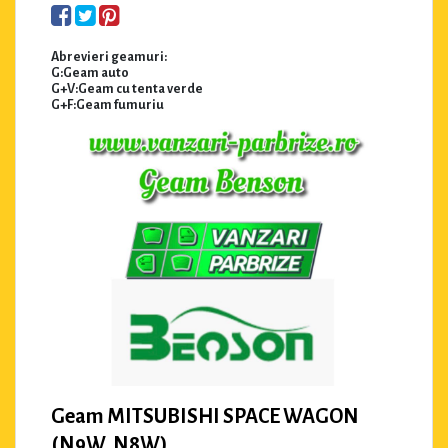
Abrevieri geamuri:
G:Geam auto
G+V:Geam cu tenta verde
G+F:Geam fumuriu
Geam MITSUBISHI SPACE WAGON
(N9W, N8W)