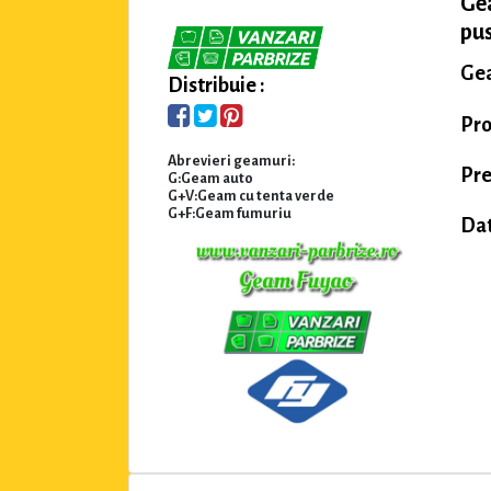
Ge
pus
Gea
Distribuie :
Pro
Abrevieri geamuri:
Pre
G:Geam auto
G+V:Geam cu tenta verde
G+F:Geam fumuriu
Dat