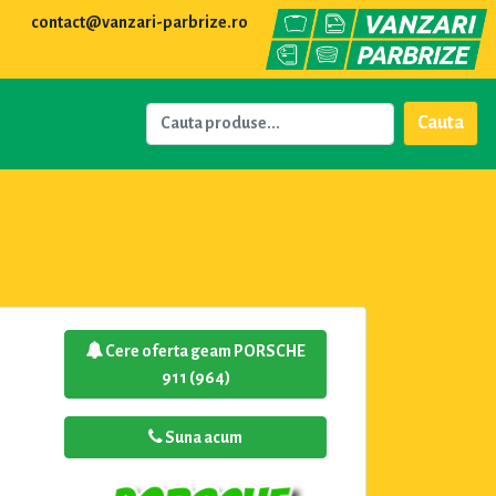
contact@vanzari-parbrize.ro
Cauta
Cere oferta geam PORSCHE
911 (964)
Suna acum