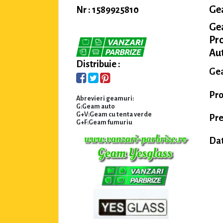
Ge
Nr : 1589925810
Ge
Pro
Au
Distribuie :
Gea
Pro
Abrevieri geamuri:
G:Geam auto
G+V:Geam cu tenta verde
Pre
G+F:Geam fumuriu
Dat