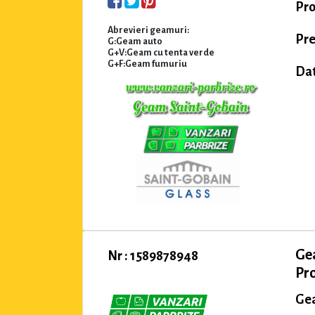
Pro
Abrevieri geamuri:
Pre
G:Geam auto
G+V:Geam cu tenta verde
G+F:Geam fumuriu
Dat
Gea
Nr : 1589878948
Pro
Gea