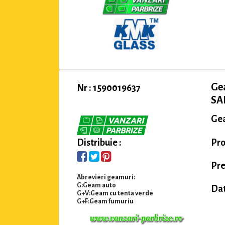
Gea
Nr : 1590019637
SA
Gea
Pro
Distribuie :
Pre
Abrevieri geamuri:
G:Geam auto
Dat
G+V:Geam cu tenta verde
G+F:Geam fumuriu