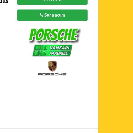
dus
Suna acum