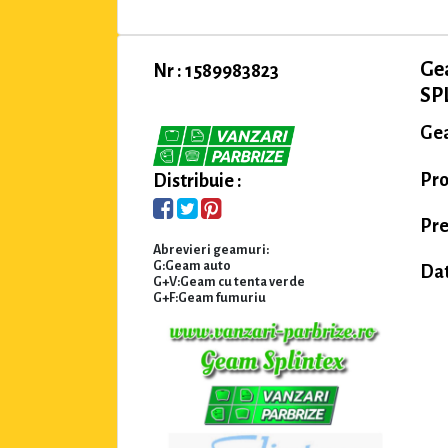
Gea
Nr : 1589983823
SPL
Gea
Pro
Distribuie :
Pre
Abrevieri geamuri:
G:Geam auto
Dat
G+V:Geam cu tenta verde
G+F:Geam fumuriu