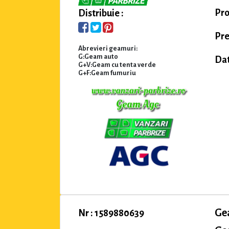
Pro
Distribuie :
Pre
Abrevieri geamuri:
G:Geam auto
Dat
G+V:Geam cu tenta verde
G+F:Geam fumuriu
Ge
Nr : 1589880639