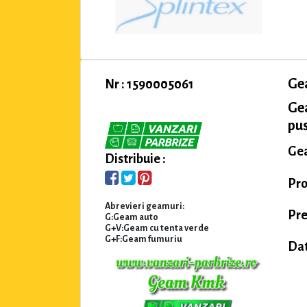
Ge
Nr : 1590005061
Ge
pus
Gea
Distribuie :
Pro
Abrevieri geamuri:
Pre
G:Geam auto
G+V:Geam cu tenta verde
G+F:Geam fumuriu
Dat