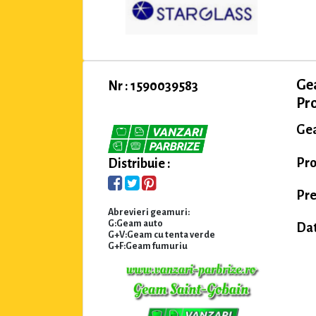
Ge
Nr : 1590039583
Pro
Gea
Pro
Distribuie :
Pre
Abrevieri geamuri:
G:Geam auto
Dat
G+V:Geam cu tenta verde
G+F:Geam fumuriu