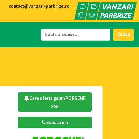
contact@vanzari-parbrize.ro
Cauta
Cere oferta geam PORSCHE
959
Suna acum