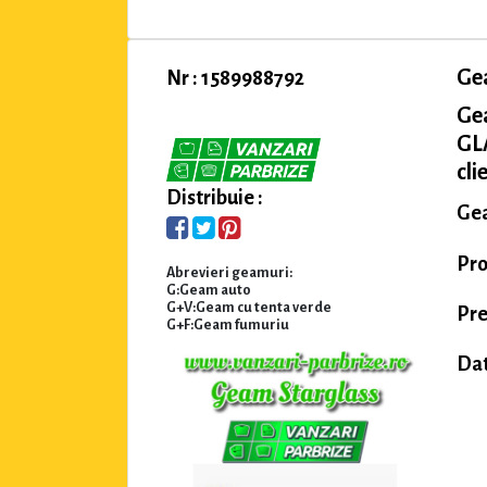
Ge
Nr : 1589988792
Ge
GLA
cli
Distribuie :
Gea
Pro
Abrevieri geamuri:
G:Geam auto
G+V:Geam cu tenta verde
Pre
G+F:Geam fumuriu
Dat