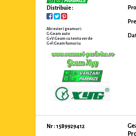
Pro
Distribuie :
Pre
Abrevieri geamuri:
G:Geam auto
Dat
G+V:Geam cu tenta verde
G+F:Geam fumuriu
Ge
Nr : 1589929412
Pro