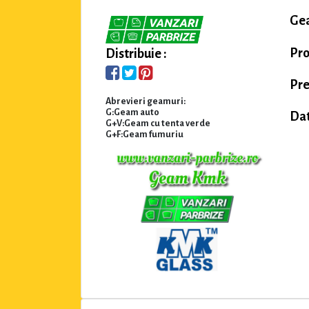
Gea
Pro
Distribuie :
Pre
Abrevieri geamuri:
G:Geam auto
Dat
G+V:Geam cu tenta verde
G+F:Geam fumuriu