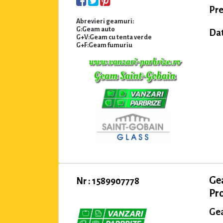
Pre
Abrevieri geamuri:
G:Geam auto
Dat
G+V:Geam cu tenta verde
G+F:Geam fumuriu
Ge
Nr : 1589907778
Pro
Gea