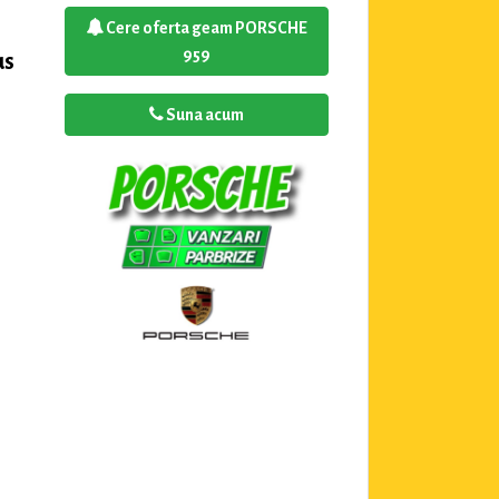
Cere oferta geam PORSCHE
959
us
Suna acum