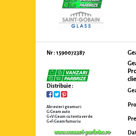
Ge
Nr : 1590072387
Ge
Pro
cli
Distribuie :
Gea
Pro
Abrevieri geamuri:
G:Geam auto
G+V:Geam cu tenta verde
Pre
G+F:Geam fumuriu
Dat