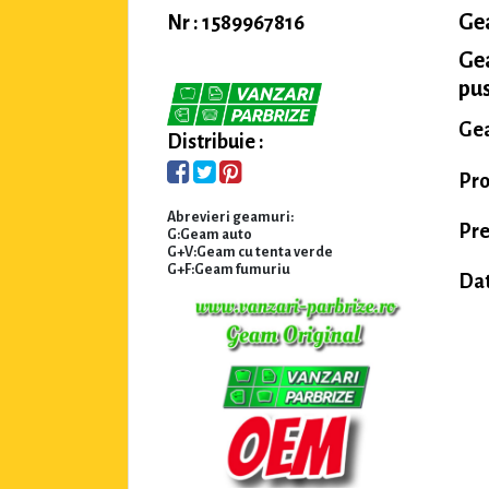
Ge
Nr : 1589967816
Ge
pus
Gea
Distribuie :
Pro
Abrevieri geamuri:
Pre
G:Geam auto
G+V:Geam cu tenta verde
G+F:Geam fumuriu
Dat