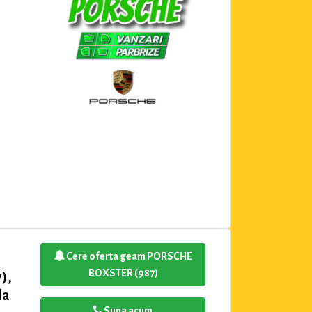
Cere oferta geam PORSCHE
BOXSTER (987)
),
la
Suna acum