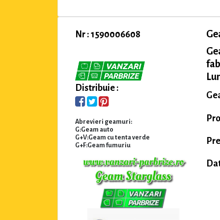
Ge
Nr : 1590006608
Ge
fab
Lu
Distribuie :
Gea
Pro
Abrevieri geamuri:
G:Geam auto
G+V:Geam cu tenta verde
Pre
G+F:Geam fumuriu
Dat