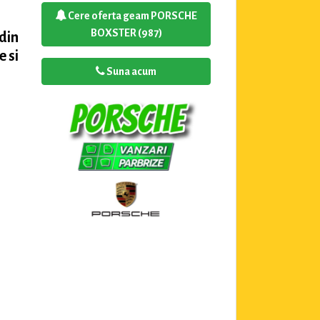
Cere oferta geam PORSCHE
BOXSTER (987)
din
 si
Suna acum