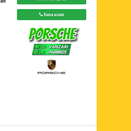
in
Suna acum