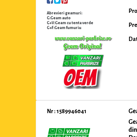
Pro
Abrevieri geamuri:
G:Geam auto
G+V:Geam cu tenta verde
Pre
G+F:Geam fumuriu
Dat
Ge
Nr : 1589946041
Ge
din