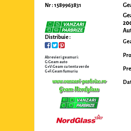
Ge
Nr : 1589963831
Ge
200
Au
Distribuie :
Gea
Pr
Abrevieri geamuri:
G:Geam auto
G+V:Geam cu tenta verde
Pre
G+F:Geam fumuriu
Dat