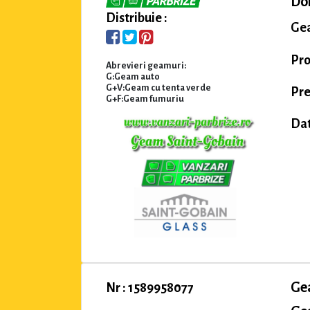
Dom
Distribuie :
Gea
Pro
Abrevieri geamuri:
G:Geam auto
G+V:Geam cu tenta verde
Pre
G+F:Geam fumuriu
Dat
Ge
Nr : 1589958077