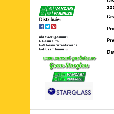
Ge
200
Gea
Distribuie :
Pro
Abrevieri geamuri:
Pre
G:Geam auto
G+V:Geam cu tenta verde
G+F:Geam fumuriu
Dat