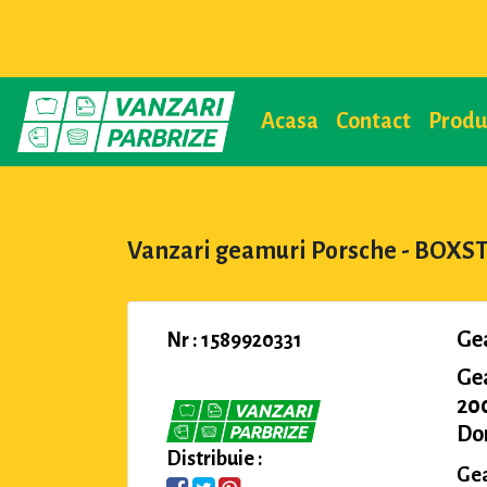
Acasa
Contact
Prod
Vanzari geamuri Porsche - BOXST
Ge
Nr : 1589920331
Ge
200
Dom
Distribuie :
Gea