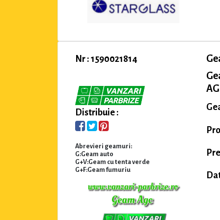
Ge
Nr : 1590021814
Ge
AGC
Gea
Distribuie :
Pro
Abrevieri geamuri:
Pre
G:Geam auto
G+V:Geam cu tenta verde
G+F:Geam fumuriu
Dat