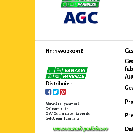
Ge
Nr : 1590030918
Ge
fab
Aut
Distribuie :
Gea
Pro
Abrevieri geamuri:
G:Geam auto
G+V:Geam cu tenta verde
Pre
G+F:Geam fumuriu
Dat