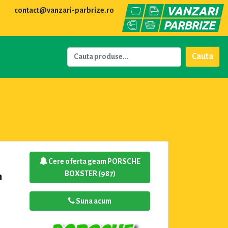
contact@vanzari-parbrize.ro
Cauta
Cere oferta geam PORSCHE
BOXSTER (987)
n
Suna acum