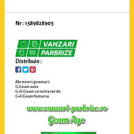
Nr : 1589828905
Distribuie :
Abrevieri geamuri:
G:Geam auto
G+V:Geam cu tenta verde
G+F:Geam fumuriu