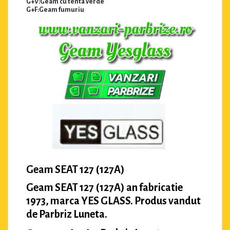
G+V:Geam cu tenta verde
G+F:Geam fumuriu
Geam SEAT 127 (127A)
Geam SEAT 127 (127A) an fabricatie
1973, marca YES GLASS. Produs vandut
de Parbriz Luneta.