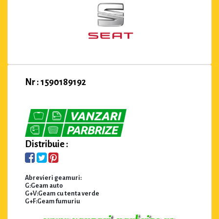
Nr : 1590189192
Distribuie :
Abrevieri geamuri:
G:Geam auto
G+V:Geam cu tenta verde
G+F:Geam fumuriu