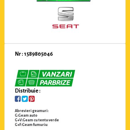
Nr : 1589805046
Distribuie :
Abrevieri geamuri:
G:Geam auto
G+V:Geam cu tenta verde
G+F:Geam fumuriu