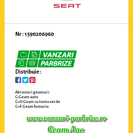
Nr : 1590206960
Distribuie :
Abrevieri geamuri:
G:Geam auto
G+V:Geam cu tenta verde
G+F:Geam fumuriu