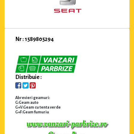
Nr : 1589805294
Distribuie :
Abrevieri geamuri:
G:Geam auto
G+V:Geam cu tenta verde
G+F:Geam fumuriu