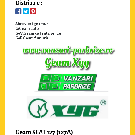
Distribuie :
Abrevieri geamuri:
G:Geam auto
G+V:Geam cu tenta verde
G+F:Geam fumuriu
Geam SEAT 127 (127A)