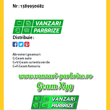
Nr : 1589950682
Distribuie :
Abrevieri geamuri:
G:Geam auto
G+V:Geam cu tenta verde
G+F:Geam fumuriu