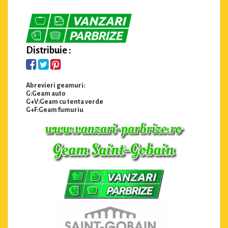
Distribuie :
Abrevieri geamuri:
G:Geam auto
G+V:Geam cu tenta verde
G+F:Geam fumuriu