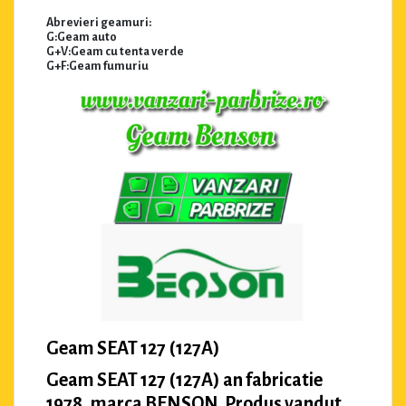
Abrevieri geamuri:
G:Geam auto
G+V:Geam cu tenta verde
G+F:Geam fumuriu
Geam SEAT 127 (127A)
Geam SEAT 127 (127A) an fabricatie
1978, marca BENSON. Produs vandut