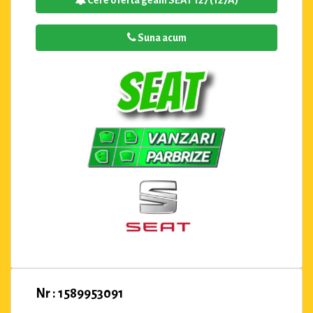
Suna acum
Nr : 1589953091