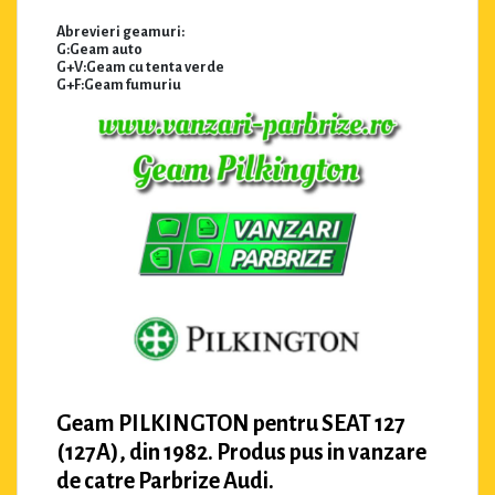
Abrevieri geamuri:
G:Geam auto
G+V:Geam cu tenta verde
G+F:Geam fumuriu
Geam PILKINGTON pentru SEAT 127
(127A), din 1982. Produs pus in vanzare
de catre Parbrize Audi.