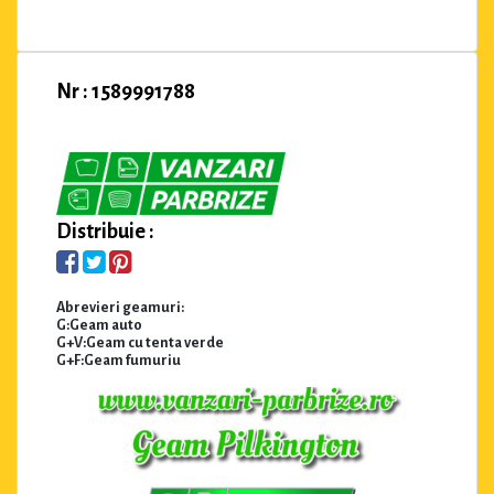
Nr : 1589991788
Distribuie :
Abrevieri geamuri:
G:Geam auto
G+V:Geam cu tenta verde
G+F:Geam fumuriu