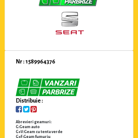
Nr : 1589964376
Distribuie :
Abrevieri geamuri:
G:Geam auto
G+V:Geam cu tenta verde
G+F:Geam fumuriu