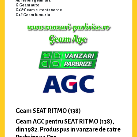
Abrevieri geamuri:
G:Geam auto
G+V:Geam cu tenta verde
G+F:Geam fumuriu
Geam SEAT RITMO (138)
Geam AGC pentru SEAT RITMO (138),
din 1982. Produs pus in vanzare de catre