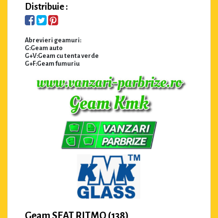
Distribuie :
Abrevieri geamuri:
G:Geam auto
G+V:Geam cu tenta verde
G+F:Geam fumuriu
Geam SEAT RITMO (138)