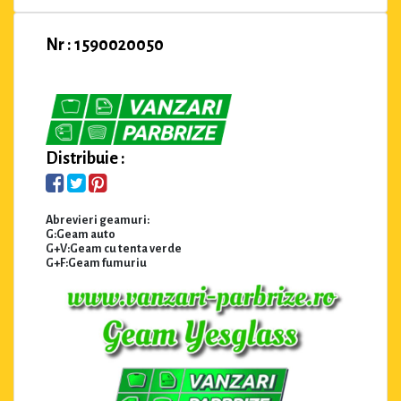
Nr : 1590020050
Distribuie :
Abrevieri geamuri:
G:Geam auto
G+V:Geam cu tenta verde
G+F:Geam fumuriu