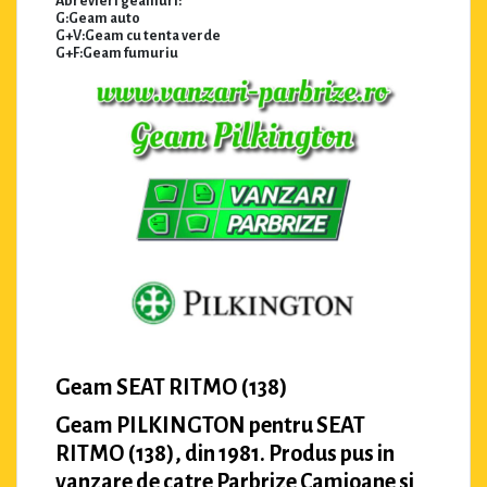
Abrevieri geamuri:
G:Geam auto
G+V:Geam cu tenta verde
G+F:Geam fumuriu
Geam SEAT RITMO (138)
Geam PILKINGTON pentru SEAT
RITMO (138), din 1981. Produs pus in
vanzare de catre Parbrize Camioane si