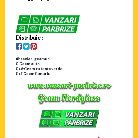
Distribuie :
Abrevieri geamuri:
G:Geam auto
G+V:Geam cu tenta verde
G+F:Geam fumuriu