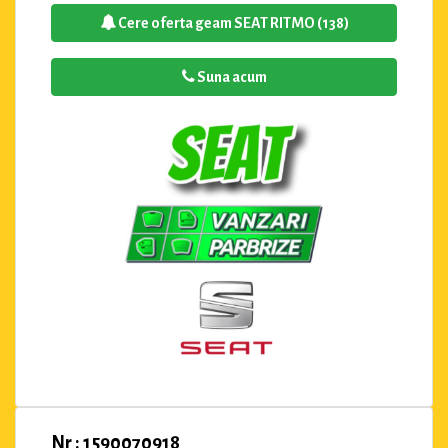
Cere oferta geam SEAT RITMO (138)
Suna acum
Nr : 1590070918