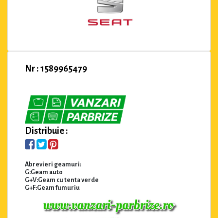
Nr : 1589965479
Distribuie :
Abrevieri geamuri:
G:Geam auto
G+V:Geam cu tenta verde
G+F:Geam fumuriu