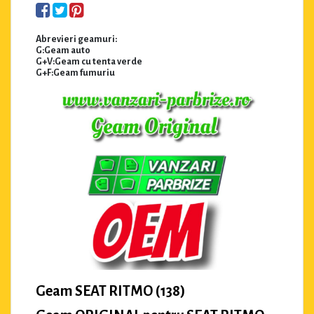
Abrevieri geamuri:
G:Geam auto
G+V:Geam cu tenta verde
G+F:Geam fumuriu
Geam SEAT RITMO (138)