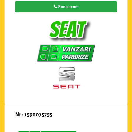
Suna acum
Nr : 1590075755