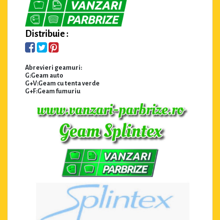
Distribuie :
Abrevieri geamuri:
G:Geam auto
G+V:Geam cu tenta verde
G+F:Geam fumuriu