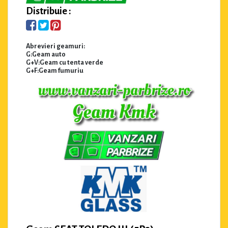
Distribuie :
Abrevieri geamuri:
G:Geam auto
G+V:Geam cu tenta verde
G+F:Geam fumuriu