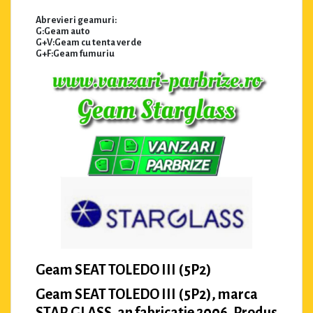
Abrevieri geamuri:
G:Geam auto
G+V:Geam cu tenta verde
G+F:Geam fumuriu
Geam SEAT TOLEDO III (5P2)
Geam SEAT TOLEDO III (5P2), marca
STAR GLASS, an fabricatie 2006. Produs