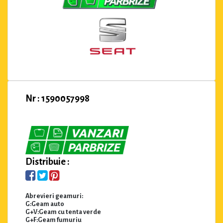
Nr : 1590057998
Distribuie :
Abrevieri geamuri:
G:Geam auto
G+V:Geam cu tenta verde
G+F:Geam fumuriu