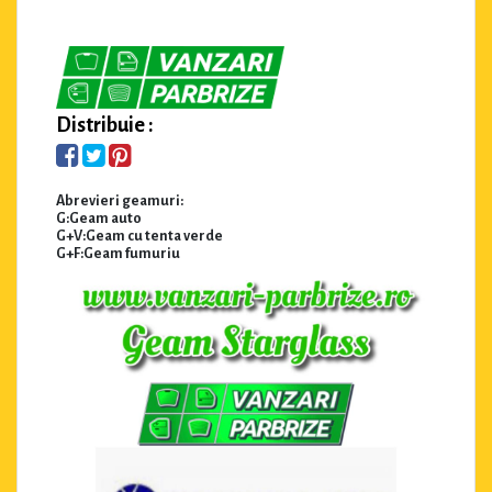
Distribuie :
Abrevieri geamuri:
G:Geam auto
G+V:Geam cu tenta verde
G+F:Geam fumuriu