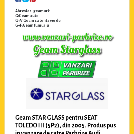
Abrevieri geamuri:
G:Geam auto
G+V:Geam cu tenta verde
G+F:Geam fumuriu
Geam STAR GLASS pentru SEAT
TOLEDO III (5P2), din 2005. Produs pus
in vanzare de catre Parbrize Audi.