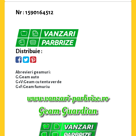
Nr : 1590164512
Distribuie :
Abrevieri geamuri:
G:Geam auto
G+V:Geam cu tenta verde
G+F:Geam fumuriu