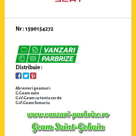
Nr : 1590154272
Distribuie :
Abrevieri geamuri:
G:Geam auto
G+V:Geam cu tenta verde
G+F:Geam fumuriu