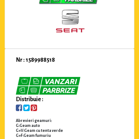
Nr : 1589988518
Distribuie :
Abrevieri geamuri:
G:Geam auto
G+V:Geam cu tenta verde
G+F:Geam fumuriu