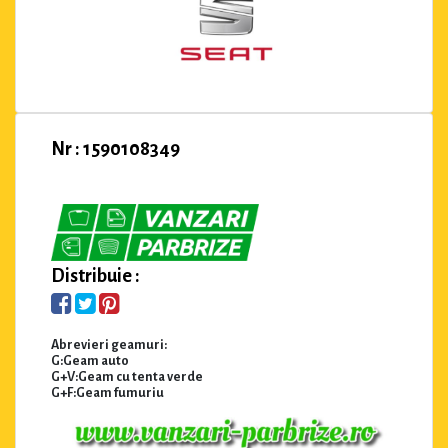
Nr : 1590108349
Distribuie :
Abrevieri geamuri:
G:Geam auto
G+V:Geam cu tenta verde
G+F:Geam fumuriu