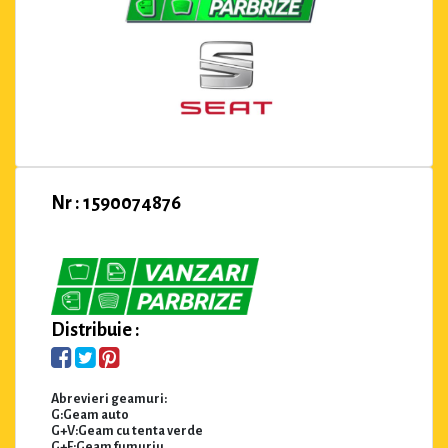
Nr : 1590074876
Distribuie :
Abrevieri geamuri:
G:Geam auto
G+V:Geam cu tenta verde
G+F:Geam fumuriu