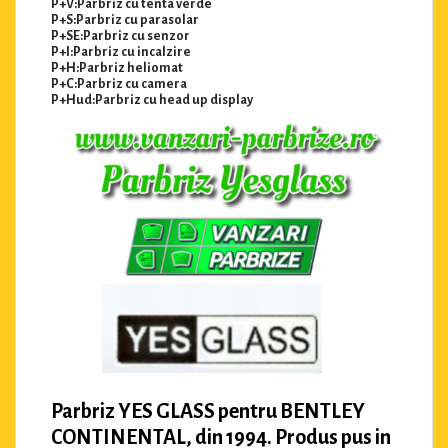
P+V:Parbriz cu tenta verde
P+S:Parbriz cu parasolar
P+SE:Parbriz cu senzor
P+I:Parbriz cu incalzire
P+H:Parbriz heliomat
P+C:Parbriz cu camera
P+Hud:Parbriz cu head up display
Parbriz YES GLASS pentru BENTLEY
CONTINENTAL, din 1994. Produs pus in