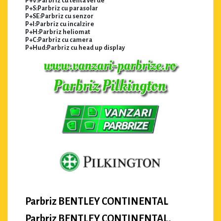
P+V:Parbriz cu tenta verde
P+S:Parbriz cu parasolar
P+SE:Parbriz cu senzor
P+I:Parbriz cu incalzire
P+H:Parbriz heliomat
P+C:Parbriz cu camera
P+Hud:Parbriz cu head up display
Parbriz BENTLEY CONTINENTAL
Parbriz BENTLEY CONTINENTAL,