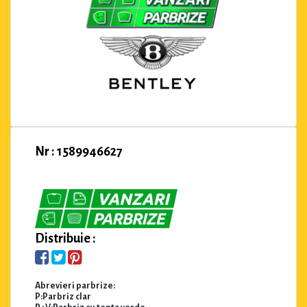
Nr : 1589946627
Distribuie :
Abrevieri parbrize:
P:Parbriz clar