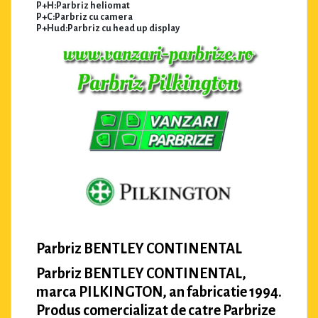
P+H:Parbriz heliomat
P+C:Parbriz cu camera
P+Hud:Parbriz cu head up display
Parbriz BENTLEY CONTINENTAL
Parbriz BENTLEY CONTINENTAL,
marca PILKINGTON, an fabricatie 1994.
Produs comercializat de catre Parbrize