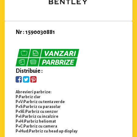
Nr : 1590030881
Distribuie :
Abrevieri parbrize:
P:Parbriz clar
P+V:Parbriz cu tenta verde
P+S:Parbriz cu parasolar
P+SE:Parbriz cu senzor
P+I:Parbriz cu incalzire
P+H:Parbriz heliomat
P+C:Parbriz cu camera
P+Hud:Parbriz cu head up display