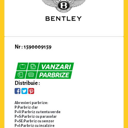
Nr : 1590009159
Distribuie :
Abrevieri parbrize:
P:Parbriz clar
P+V:Parbriz cu tenta verde
P+S:Parbriz cu parasolar
P+SE:Parbriz cu senzor
P+I:Parbriz cu incalzire