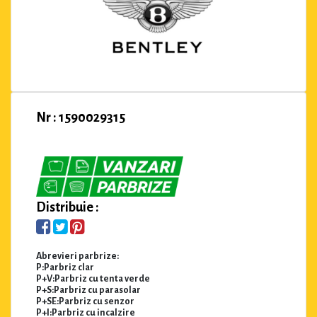
Nr : 1590029315
Distribuie :
Abrevieri parbrize:
P:Parbriz clar
P+V:Parbriz cu tenta verde
P+S:Parbriz cu parasolar
P+SE:Parbriz cu senzor
P+I:Parbriz cu incalzire