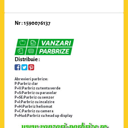
Nr : 1590076137
Distribuie :
Abrevieri parbrize:
P:Parbriz clar
P+V:Parbriz cu tenta verde
P+S:Parbriz cu parasolar
P+SE:Parbriz cu senzor
P+I:Parbriz cu incalzire
P+H:Parbriz heliomat
P+C:Parbriz cu camera
P+Hud:Parbriz cu head up display