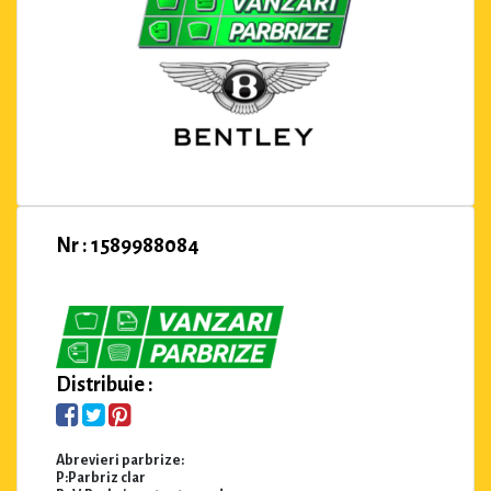
Nr : 1589988084
Distribuie :
Abrevieri parbrize:
P:Parbriz clar