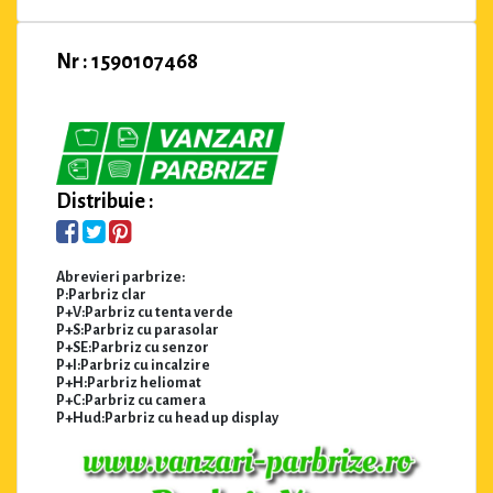
Nr : 1590107468
Distribuie :
Abrevieri parbrize:
P:Parbriz clar
P+V:Parbriz cu tenta verde
P+S:Parbriz cu parasolar
P+SE:Parbriz cu senzor
P+I:Parbriz cu incalzire
P+H:Parbriz heliomat
P+C:Parbriz cu camera
P+Hud:Parbriz cu head up display