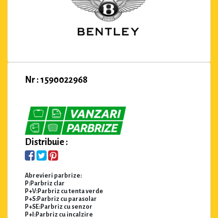
Nr : 1590022968
Distribuie :
Abrevieri parbrize:
P:Parbriz clar
P+V:Parbriz cu tenta verde
P+S:Parbriz cu parasolar
P+SE:Parbriz cu senzor
P+I:Parbriz cu incalzire