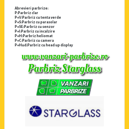
Abrevieri parbrize:
P:Parbriz clar
P+V:Parbriz cu tenta verde
P+S:Parbriz cu parasolar
P+SE:Parbriz cu senzor
P+I:Parbriz cu incalzire
P+H:Parbriz heliomat
P+C:Parbriz cu camera
P+Hud:Parbriz cu head up display