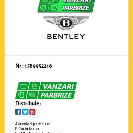
Nr : 1589952216
Distribuie :
Abrevieri parbrize:
P:Parbriz clar