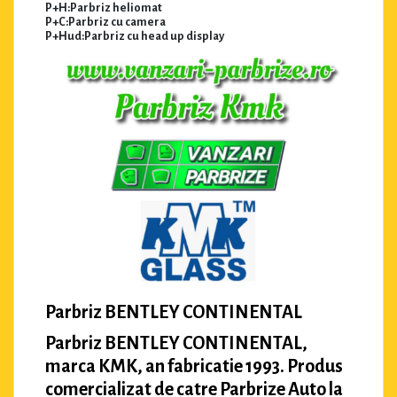
P+H:Parbriz heliomat
P+C:Parbriz cu camera
P+Hud:Parbriz cu head up display
Parbriz BENTLEY CONTINENTAL
Parbriz BENTLEY CONTINENTAL,
marca KMK, an fabricatie 1993. Produs
comercializat de catre Parbrize Auto la