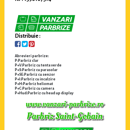
Distribuie :
Abrevieri parbrize:
P:Parbriz clar
P+V:Parbriz cu tenta verde
P+S:Parbriz cu parasolar
P+SE:Parbriz cu senzor
P+I:Parbriz cu incalzire
P+H:Parbriz heliomat
P+C:Parbriz cu camera
P+Hud:Parbriz cu head up display