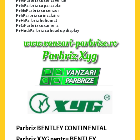
P+V:Parbriz cu tenta verde
P+S:Parbriz cu parasolar
P+SE:Parbriz cu senzor
P+I:Parbriz cu incalzire
P+H:Parbriz heliomat
P+C:Parbriz cu camera
P+Hud:Parbriz cu head up display
Parbriz BENTLEY CONTINENTAL
Parbriz XYG pentru BENTLEY