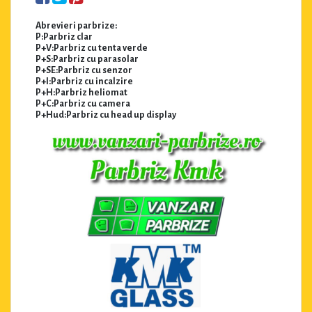
Abrevieri parbrize:
P:Parbriz clar
P+V:Parbriz cu tenta verde
P+S:Parbriz cu parasolar
P+SE:Parbriz cu senzor
P+I:Parbriz cu incalzire
P+H:Parbriz heliomat
P+C:Parbriz cu camera
P+Hud:Parbriz cu head up display