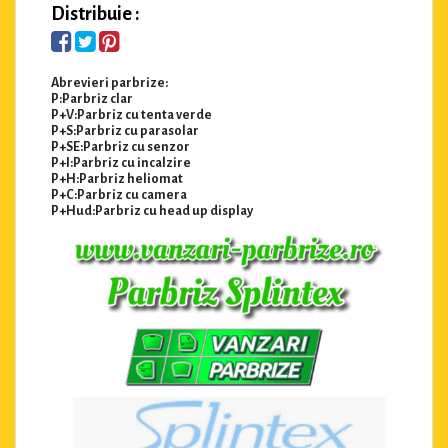
Distribuie :
Abrevieri parbrize:
P:Parbriz clar
P+V:Parbriz cu tenta verde
P+S:Parbriz cu parasolar
P+SE:Parbriz cu senzor
P+I:Parbriz cu incalzire
P+H:Parbriz heliomat
P+C:Parbriz cu camera
P+Hud:Parbriz cu head up display