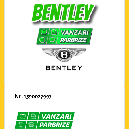
Nr : 1590027997