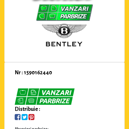
Nr : 1590162440
Distribuie :