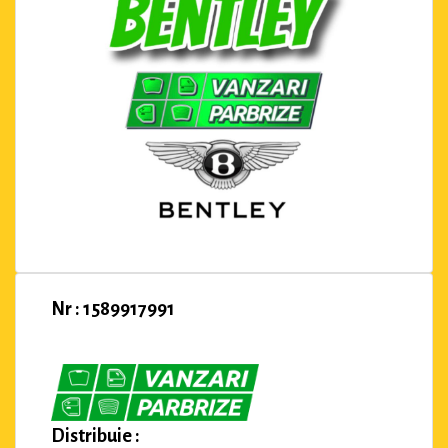
Nr : 1589917991
Distribuie :