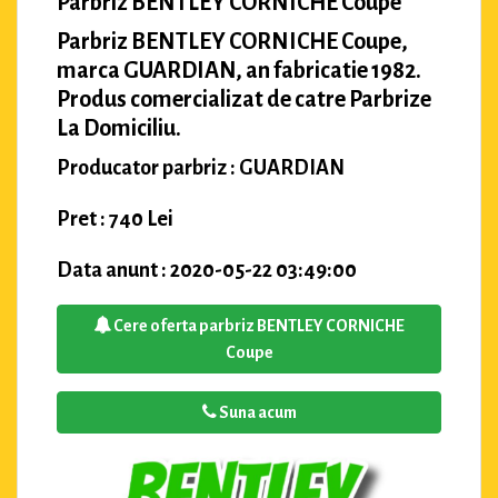
Parbriz BENTLEY CORNICHE Coupe
Parbriz BENTLEY CORNICHE Coupe,
marca GUARDIAN, an fabricatie 1982.
Produs comercializat de catre Parbrize
La Domiciliu.
Producator parbriz : GUARDIAN
Pret : 740 Lei
Data anunt : 2020-05-22 03:49:00
Cere oferta parbriz BENTLEY CORNICHE
Coupe
Suna acum