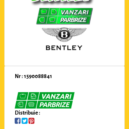
Nr : 1590088841
Distribuie :