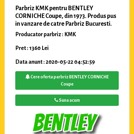
Parbriz KMK pentru BENTLEY
CORNICHE Coupe, din 1973. Produs pus
in vanzare de catre Parbriz Bucuresti.
Producator parbriz : KMK
Pret : 1360 Lei
Data anunt : 2020-05-22 04:52:59
Cere oferta parbriz BENTLEY CORNICHE
Coupe
Suna acum