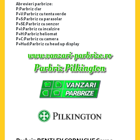
Abrevieri parbrize:
P:Parbriz clar
P+V:Parbriz cu tenta verde
P+S:Parbriz cu parasolar
P+SE:Parbriz cu senzor
P+I:Parbriz cu incalzire
P+H:Parbriz heliomat
P+C:Parbriz cu camera
P+Hud:Parbriz cu head up display