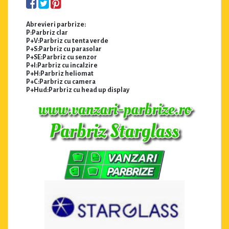
Abrevieri parbrize:
P:Parbriz clar
P+V:Parbriz cu tenta verde
P+S:Parbriz cu parasolar
P+SE:Parbriz cu senzor
P+I:Parbriz cu incalzire
P+H:Parbriz heliomat
P+C:Parbriz cu camera
P+Hud:Parbriz cu head up display