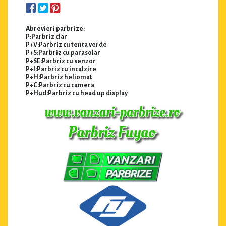
Abrevieri parbrize:
P:Parbriz clar
P+V:Parbriz cu tenta verde
P+S:Parbriz cu parasolar
P+SE:Parbriz cu senzor
P+I:Parbriz cu incalzire
P+H:Parbriz heliomat
P+C:Parbriz cu camera
P+Hud:Parbriz cu head up display