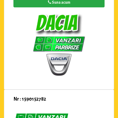
Suna acum
Nr : 1590152782