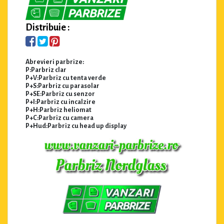
Distribuie :
Abrevieri parbrize:
P:Parbriz clar
P+V:Parbriz cu tenta verde
P+S:Parbriz cu parasolar
P+SE:Parbriz cu senzor
P+I:Parbriz cu incalzire
P+H:Parbriz heliomat
P+C:Parbriz cu camera
P+Hud:Parbriz cu head up display