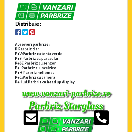
Distribuie :
Abrevieri parbrize:
P:Parbriz clar
P+V:Parbriz cu tenta verde
P+S:Parbriz cu parasolar
P+SE:Parbriz cu senzor
P+I:Parbriz cu incalzire
P+H:Parbriz heliomat
P+C:Parbriz cu camera
P+Hud:Parbriz cu head up display