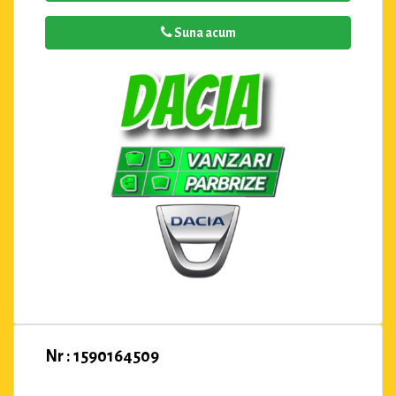
Suna acum
Nr : 1590164509