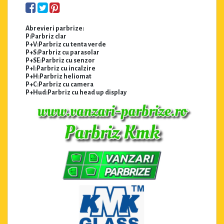
Abrevieri parbrize:
P:Parbriz clar
P+V:Parbriz cu tenta verde
P+S:Parbriz cu parasolar
P+SE:Parbriz cu senzor
P+I:Parbriz cu incalzire
P+H:Parbriz heliomat
P+C:Parbriz cu camera
P+Hud:Parbriz cu head up display