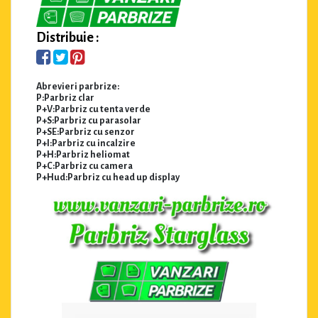
Distribuie :
Abrevieri parbrize:
P:Parbriz clar
P+V:Parbriz cu tenta verde
P+S:Parbriz cu parasolar
P+SE:Parbriz cu senzor
P+I:Parbriz cu incalzire
P+H:Parbriz heliomat
P+C:Parbriz cu camera
P+Hud:Parbriz cu head up display