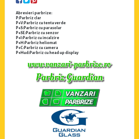
Abrevieri parbrize:
P:Parbriz clar
P+V:Parbriz cu tenta verde
P+S:Parbriz cu parasolar
P+SE:Parbriz cu senzor
P+I:Parbriz cu incalzire
P+H:Parbriz heliomat
P+C:Parbriz cu camera
P+Hud:Parbriz cu head up display