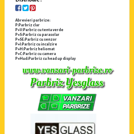
Abrevieri parbrize:
P:Parbriz clar
P+V:Parbriz cu tenta verde
P+S:Parbriz cu parasolar
P+SE:Parbriz cu senzor
P+I:Parbriz cu incalzire
P+H:Parbriz heliomat
P+C:Parbriz cu camera
P+Hud:Parbriz cu head up display