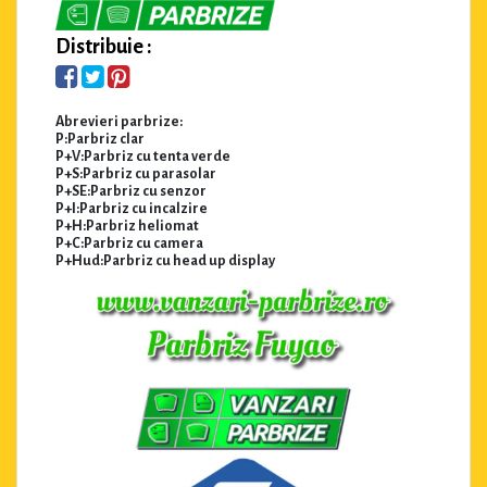
Distribuie :
Abrevieri parbrize:
P:Parbriz clar
P+V:Parbriz cu tenta verde
P+S:Parbriz cu parasolar
P+SE:Parbriz cu senzor
P+I:Parbriz cu incalzire
P+H:Parbriz heliomat
P+C:Parbriz cu camera
P+Hud:Parbriz cu head up display