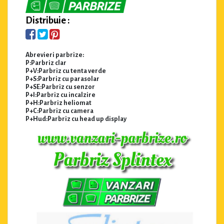
Distribuie :
Abrevieri parbrize:
P:Parbriz clar
P+V:Parbriz cu tenta verde
P+S:Parbriz cu parasolar
P+SE:Parbriz cu senzor
P+I:Parbriz cu incalzire
P+H:Parbriz heliomat
P+C:Parbriz cu camera
P+Hud:Parbriz cu head up display