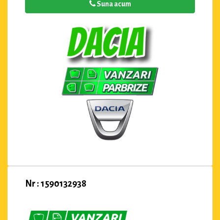
Suna acum
Nr : 1590132938