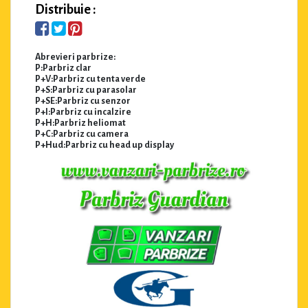
Distribuie :
Abrevieri parbrize:
P:Parbriz clar
P+V:Parbriz cu tenta verde
P+S:Parbriz cu parasolar
P+SE:Parbriz cu senzor
P+I:Parbriz cu incalzire
P+H:Parbriz heliomat
P+C:Parbriz cu camera
P+Hud:Parbriz cu head up display