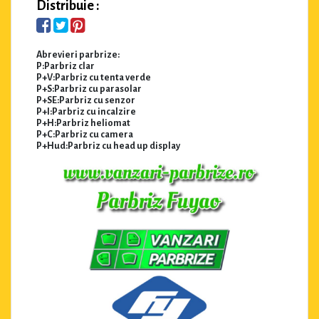
Distribuie :
Abrevieri parbrize:
P:Parbriz clar
P+V:Parbriz cu tenta verde
P+S:Parbriz cu parasolar
P+SE:Parbriz cu senzor
P+I:Parbriz cu incalzire
P+H:Parbriz heliomat
P+C:Parbriz cu camera
P+Hud:Parbriz cu head up display