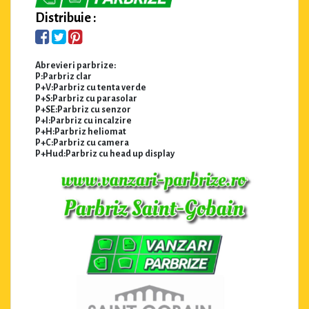
Distribuie :
Abrevieri parbrize:
P:Parbriz clar
P+V:Parbriz cu tenta verde
P+S:Parbriz cu parasolar
P+SE:Parbriz cu senzor
P+I:Parbriz cu incalzire
P+H:Parbriz heliomat
P+C:Parbriz cu camera
P+Hud:Parbriz cu head up display