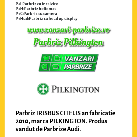
P+I:Parbriz cu incalzire
P+H:Parbriz heliomat
P+C:Parbriz cu camera
P+Hud:Parbriz cu head up display
Parbriz IRISBUS CITELIS an fabricatie
2010, marca PILKINGTON. Produs
vandut de Parbrize Audi.