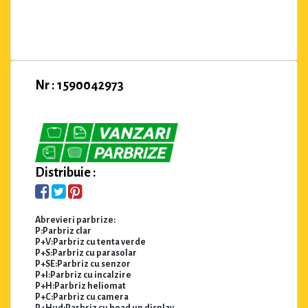
Nr : 1590042973
Distribuie :
Abrevieri parbrize:
P:Parbriz clar
P+V:Parbriz cu tenta verde
P+S:Parbriz cu parasolar
P+SE:Parbriz cu senzor
P+I:Parbriz cu incalzire
P+H:Parbriz heliomat
P+C:Parbriz cu camera
P+Hud:Parbriz cu head up display