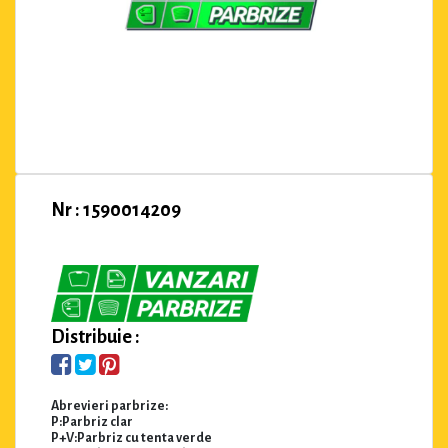
Nr : 1590014209
Distribuie :
Abrevieri parbrize:
P:Parbriz clar
P+V:Parbriz cu tenta verde