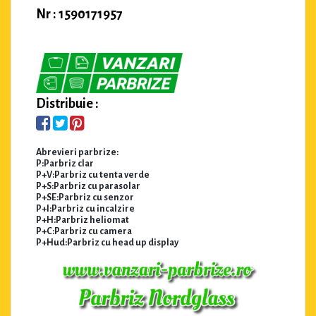
Nr : 1590171957
Distribuie :
Abrevieri parbrize:
P:Parbriz clar
P+V:Parbriz cu tenta verde
P+S:Parbriz cu parasolar
P+SE:Parbriz cu senzor
P+I:Parbriz cu incalzire
P+H:Parbriz heliomat
P+C:Parbriz cu camera
P+Hud:Parbriz cu head up display