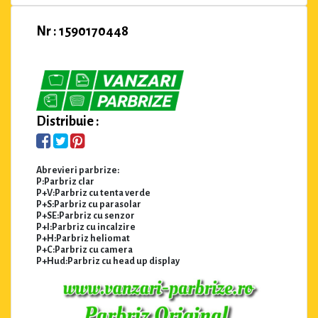
Nr : 1590170448
Distribuie :
Abrevieri parbrize:
P:Parbriz clar
P+V:Parbriz cu tenta verde
P+S:Parbriz cu parasolar
P+SE:Parbriz cu senzor
P+I:Parbriz cu incalzire
P+H:Parbriz heliomat
P+C:Parbriz cu camera
P+Hud:Parbriz cu head up display