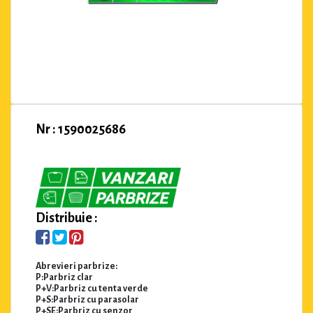
Nr : 1590025686
Distribuie :
Abrevieri parbrize:
P:Parbriz clar
P+V:Parbriz cu tenta verde
P+S:Parbriz cu parasolar
P+SE:Parbriz cu senzor