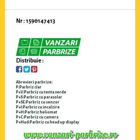
Nr : 1590147413
Distribuie :
Abrevieri parbrize:
P:Parbriz clar
P+V:Parbriz cu tenta verde
P+S:Parbriz cu parasolar
P+SE:Parbriz cu senzor
P+I:Parbriz cu incalzire
P+H:Parbriz heliomat
P+C:Parbriz cu camera
P+Hud:Parbriz cu head up display