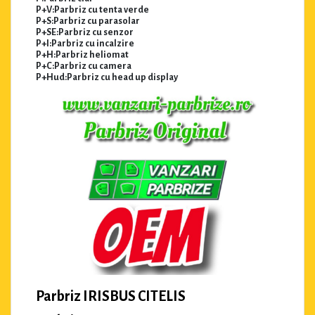
P+V:Parbriz cu tenta verde
P+S:Parbriz cu parasolar
P+SE:Parbriz cu senzor
P+I:Parbriz cu incalzire
P+H:Parbriz heliomat
P+C:Parbriz cu camera
P+Hud:Parbriz cu head up display
Parbriz IRISBUS CITELIS