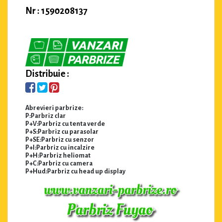
Nr : 1590208137
Distribuie :
Abrevieri parbrize:
P:Parbriz clar
P+V:Parbriz cu tenta verde
P+S:Parbriz cu parasolar
P+SE:Parbriz cu senzor
P+I:Parbriz cu incalzire
P+H:Parbriz heliomat
P+C:Parbriz cu camera
P+Hud:Parbriz cu head up display