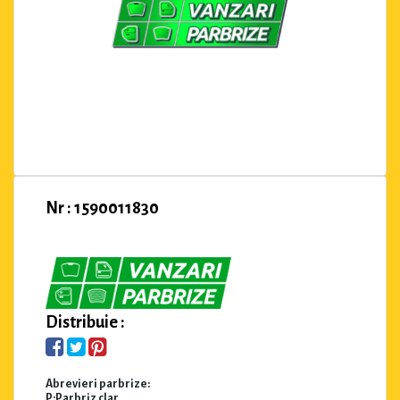
Nr : 1590011830
Distribuie :
Abrevieri parbrize:
P:Parbriz clar