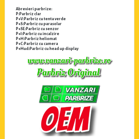
Abrevieri parbrize:
P:Parbriz clar
P+V:Parbriz cu tenta verde
P+S:Parbriz cu parasolar
P+SE:Parbriz cu senzor
P+I:Parbriz cu incalzire
P+H:Parbriz heliomat
P+C:Parbriz cu camera
P+Hud:Parbriz cu head up display