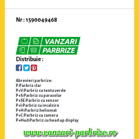
Nr : 1590049468
Distribuie :
Abrevieri parbrize:
P:Parbriz clar
P+V:Parbriz cu tenta verde
P+S:Parbriz cu parasolar
P+SE:Parbriz cu senzor
P+I:Parbriz cu incalzire
P+H:Parbriz heliomat
P+C:Parbriz cu camera
P+Hud:Parbriz cu head up display