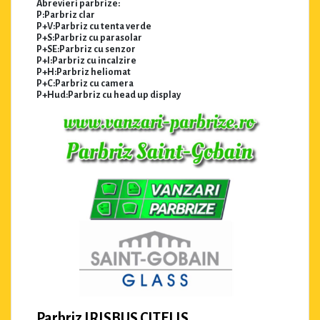
Abrevieri parbrize:
P:Parbriz clar
P+V:Parbriz cu tenta verde
P+S:Parbriz cu parasolar
P+SE:Parbriz cu senzor
P+I:Parbriz cu incalzire
P+H:Parbriz heliomat
P+C:Parbriz cu camera
P+Hud:Parbriz cu head up display
Parbriz IRISBUS CITELIS