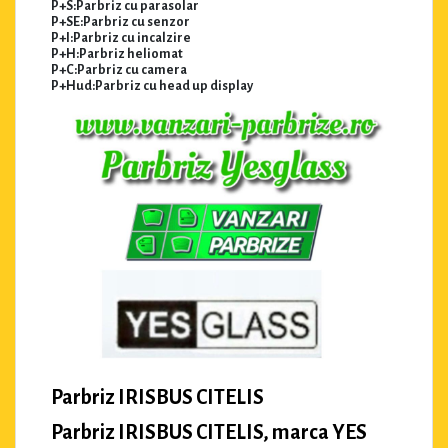
P+S:Parbriz cu parasolar
P+SE:Parbriz cu senzor
P+I:Parbriz cu incalzire
P+H:Parbriz heliomat
P+C:Parbriz cu camera
P+Hud:Parbriz cu head up display
Parbriz IRISBUS CITELIS
Parbriz IRISBUS CITELIS, marca YES