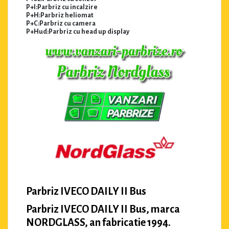
P+I:Parbriz cu incalzire
P+H:Parbriz heliomat
P+C:Parbriz cu camera
P+Hud:Parbriz cu head up display
Parbriz IVECO DAILY II Bus
Parbriz IVECO DAILY II Bus, marca
NORDGLASS, an fabricatie 1994.