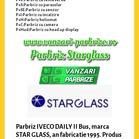
P+V:Parbriz cu tenta verde
P+S:Parbriz cu parasolar
P+SE:Parbriz cu senzor
P+I:Parbriz cu incalzire
P+H:Parbriz heliomat
P+C:Parbriz cu camera
P+Hud:Parbriz cu head up display
Parbriz IVECO DAILY II Bus, marca
STAR GLASS, an fabricatie 1995. Produs