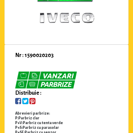
Nr : 1590020203
Distribuie :
Abrevieri parbrize:
P:Parbriz clar
P+V:Parbriz cu tenta verde
P+S:Parbriz cu parasolar
P+SE:Parbriz cu senzor