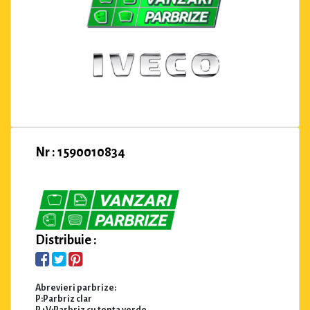
Nr : 1590010834
Distribuie :
Abrevieri parbrize:
P:Parbriz clar