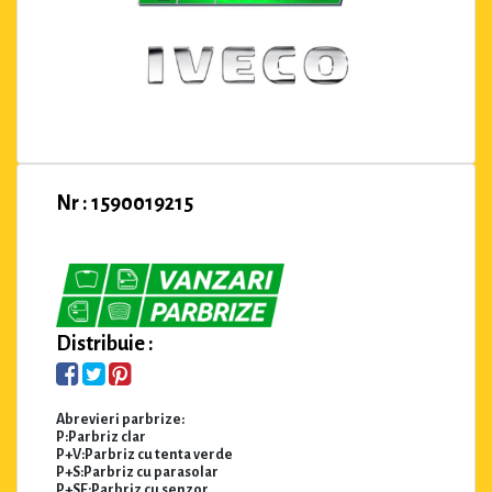
Nr : 1590019215
Distribuie :
Abrevieri parbrize:
P:Parbriz clar
P+V:Parbriz cu tenta verde
P+S:Parbriz cu parasolar
P+SE:Parbriz cu senzor