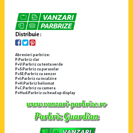
Distribuie :
Abrevieri parbrize:
P:Parbriz clar
P+V:Parbriz cu tenta verde
P+S:Parbriz cu parasolar
P+SE:Parbriz cu senzor
P+I:Parbriz cu incalzire
P+H:Parbriz heliomat
P+C:Parbriz cu camera
P+Hud:Parbriz cu head up display