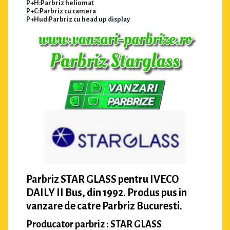
P+H:Parbriz heliomat
P+C:Parbriz cu camera
P+Hud:Parbriz cu head up display
Parbriz STAR GLASS pentru IVECO
DAILY II Bus, din 1992. Produs pus in
vanzare de catre Parbriz Bucuresti.
Producator parbriz : STAR GLASS