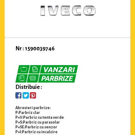
Nr : 1590039746
Distribuie :
Abrevieri parbrize:
P:Parbriz clar
P+V:Parbriz cu tenta verde
P+S:Parbriz cu parasolar
P+SE:Parbriz cu senzor
P+I:Parbriz cu incalzire