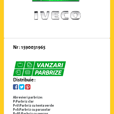
Nr : 1590031965
Distribuie :
Abrevieri parbrize:
P:Parbriz clar
P+V:Parbriz cu tenta verde
P+S:Parbriz cu parasolar
P+SE:Parbriz cu senzor