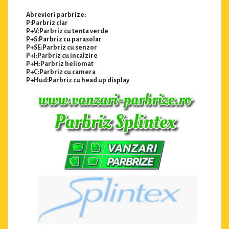
Abrevieri parbrize:
P:Parbriz clar
P+V:Parbriz cu tenta verde
P+S:Parbriz cu parasolar
P+SE:Parbriz cu senzor
P+I:Parbriz cu incalzire
P+H:Parbriz heliomat
P+C:Parbriz cu camera
P+Hud:Parbriz cu head up display