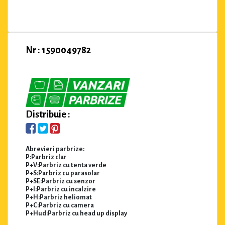
Nr : 1590049782
Distribuie :
Abrevieri parbrize:
P:Parbriz clar
P+V:Parbriz cu tenta verde
P+S:Parbriz cu parasolar
P+SE:Parbriz cu senzor
P+I:Parbriz cu incalzire
P+H:Parbriz heliomat
P+C:Parbriz cu camera
P+Hud:Parbriz cu head up display