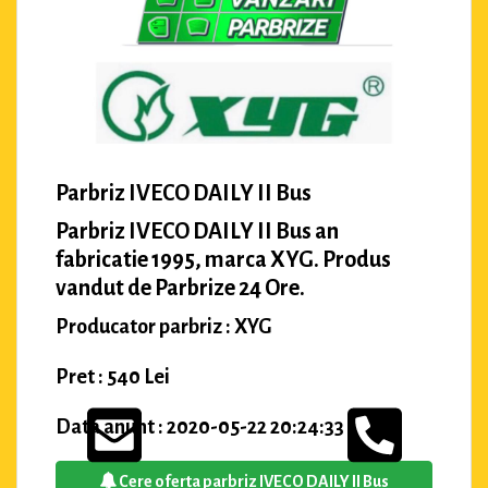
Parbriz IVECO DAILY II Bus
Parbriz IVECO DAILY II Bus an
fabricatie 1995, marca XYG. Produs
vandut de Parbrize 24 Ore.
Producator parbriz : XYG
Pret : 540 Lei
Data anunt : 2020-05-22 20:24:33
Cere oferta parbriz IVECO DAILY II Bus