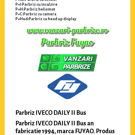
P+I:Parbriz cu incalzire
P+H:Parbriz heliomat
P+C:Parbriz cu camera
P+Hud:Parbriz cu head up display
Parbriz IVECO DAILY II Bus
Parbriz IVECO DAILY II Bus an
fabricatie 1994, marca FUYAO. Produs