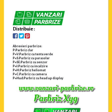
Distribuie :
Abrevieri parbrize:
P:Parbriz clar
P+V:Parbriz cu tenta verde
P+S:Parbriz cu parasolar
P+SE:Parbriz cu senzor
P+I:Parbriz cu incalzire
P+H:Parbriz heliomat
P+C:Parbriz cu camera
P+Hud:Parbriz cu head up display