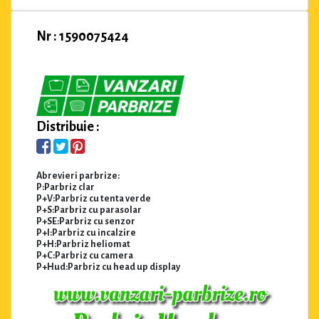
Nr : 1590075424
Distribuie :
Abrevieri parbrize:
P:Parbriz clar
P+V:Parbriz cu tenta verde
P+S:Parbriz cu parasolar
P+SE:Parbriz cu senzor
P+I:Parbriz cu incalzire
P+H:Parbriz heliomat
P+C:Parbriz cu camera
P+Hud:Parbriz cu head up display