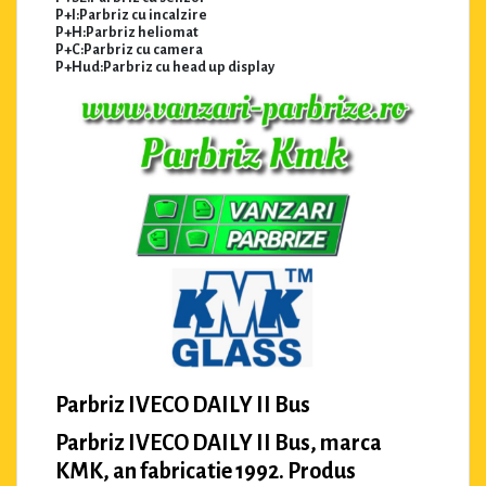
P+I:Parbriz cu incalzire
P+H:Parbriz heliomat
P+C:Parbriz cu camera
P+Hud:Parbriz cu head up display
Parbriz IVECO DAILY II Bus
Parbriz IVECO DAILY II Bus, marca
KMK, an fabricatie 1992. Produs