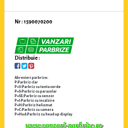
Nr : 1590070200
Distribuie :
Abrevieri parbrize:
P:Parbriz clar
P+V:Parbriz cu tenta verde
P+S:Parbriz cu parasolar
P+SE:Parbriz cu senzor
P+I:Parbriz cu incalzire
P+H:Parbriz heliomat
P+C:Parbriz cu camera
P+Hud:Parbriz cu head up display