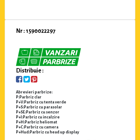
Nr : 1590022297
Distribuie :
Abrevieri parbrize:
P:Parbriz clar
P+V:Parbriz cu tenta verde
P+S:Parbriz cu parasolar
P+SE:Parbriz cu senzor
P+I:Parbriz cu incalzire
P+H:Parbriz heliomat
P+C:Parbriz cu camera
P+Hud:Parbriz cu head up display