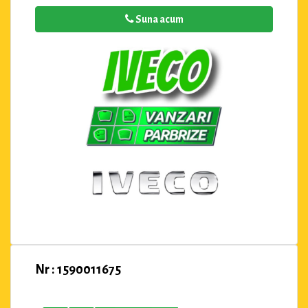
Suna acum
Nr : 1590011675