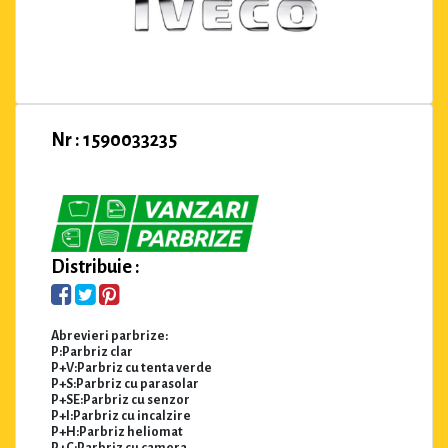
Nr : 1590033235
Distribuie :
Abrevieri parbrize:
P:Parbriz clar
P+V:Parbriz cu tenta verde
P+S:Parbriz cu parasolar
P+SE:Parbriz cu senzor
P+I:Parbriz cu incalzire
P+H:Parbriz heliomat
P+C:Parbriz cu camera