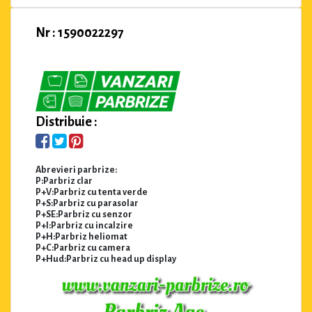
Nr : 1590022297
Distribuie :
Abrevieri parbrize:
P:Parbriz clar
P+V:Parbriz cu tenta verde
P+S:Parbriz cu parasolar
P+SE:Parbriz cu senzor
P+I:Parbriz cu incalzire
P+H:Parbriz heliomat
P+C:Parbriz cu camera
P+Hud:Parbriz cu head up display