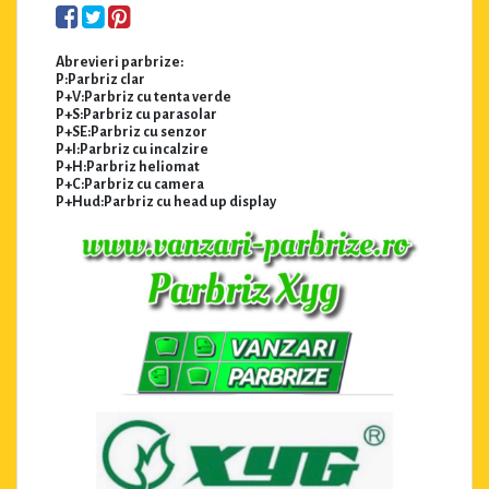
Abrevieri parbrize:
P:Parbriz clar
P+V:Parbriz cu tenta verde
P+S:Parbriz cu parasolar
P+SE:Parbriz cu senzor
P+I:Parbriz cu incalzire
P+H:Parbriz heliomat
P+C:Parbriz cu camera
P+Hud:Parbriz cu head up display