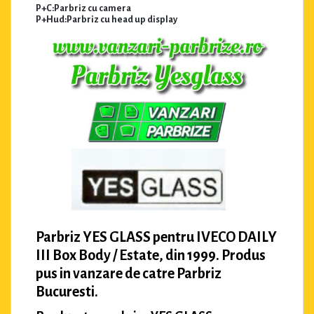
P+C:Parbriz cu camera
P+Hud:Parbriz cu head up display
Parbriz YES GLASS pentru IVECO DAILY
III Box Body / Estate, din 1999. Produs
pus in vanzare de catre Parbriz
Bucuresti.