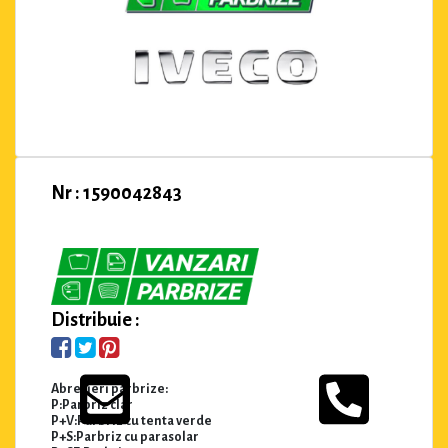
Nr : 1590042843
Distribuie :
Abrevieri parbrize:
P:Parbriz clar
P+V:Parbriz cu tenta verde
P+S:Parbriz cu parasolar