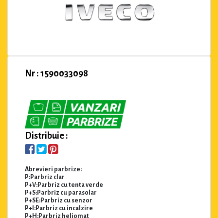
Nr : 1590033098
Distribuie :
Abrevieri parbrize:
P:Parbriz clar
P+V:Parbriz cu tenta verde
P+S:Parbriz cu parasolar
P+SE:Parbriz cu senzor
P+I:Parbriz cu incalzire
P+H:Parbriz heliomat