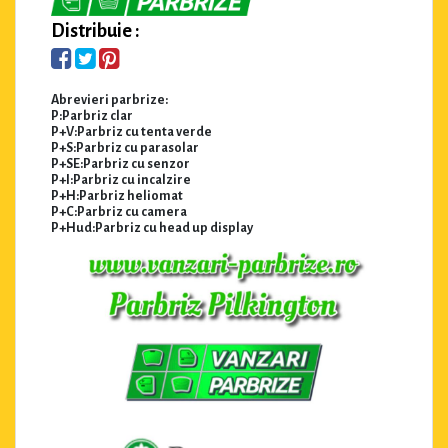
Distribuie :
Abrevieri parbrize:
P:Parbriz clar
P+V:Parbriz cu tenta verde
P+S:Parbriz cu parasolar
P+SE:Parbriz cu senzor
P+I:Parbriz cu incalzire
P+H:Parbriz heliomat
P+C:Parbriz cu camera
P+Hud:Parbriz cu head up display