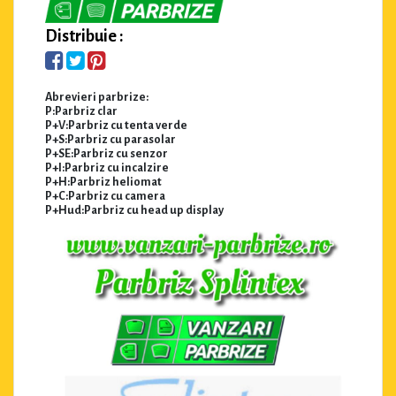
Distribuie :
Abrevieri parbrize:
P:Parbriz clar
P+V:Parbriz cu tenta verde
P+S:Parbriz cu parasolar
P+SE:Parbriz cu senzor
P+I:Parbriz cu incalzire
P+H:Parbriz heliomat
P+C:Parbriz cu camera
P+Hud:Parbriz cu head up display