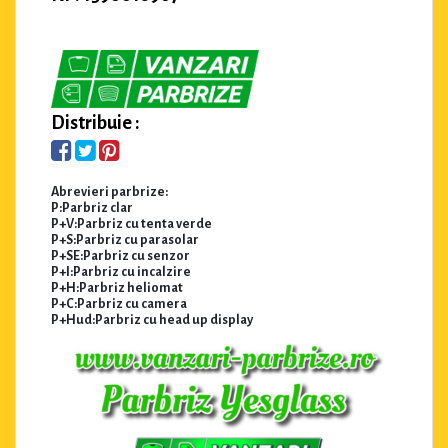
Distribuie :
Abrevieri parbrize:
P:Parbriz clar
P+V:Parbriz cu tenta verde
P+S:Parbriz cu parasolar
P+SE:Parbriz cu senzor
P+I:Parbriz cu incalzire
P+H:Parbriz heliomat
P+C:Parbriz cu camera
P+Hud:Parbriz cu head up display