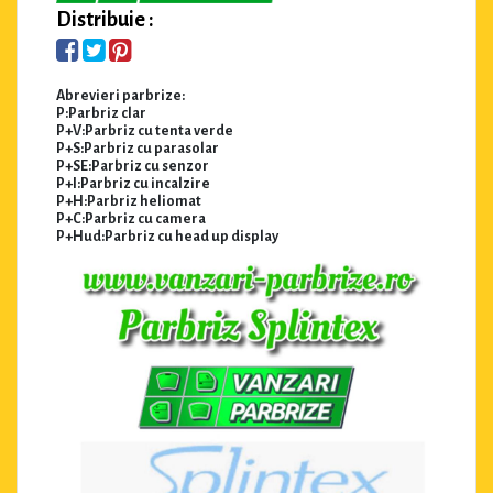
Distribuie :
Abrevieri parbrize:
P:Parbriz clar
P+V:Parbriz cu tenta verde
P+S:Parbriz cu parasolar
P+SE:Parbriz cu senzor
P+I:Parbriz cu incalzire
P+H:Parbriz heliomat
P+C:Parbriz cu camera
P+Hud:Parbriz cu head up display