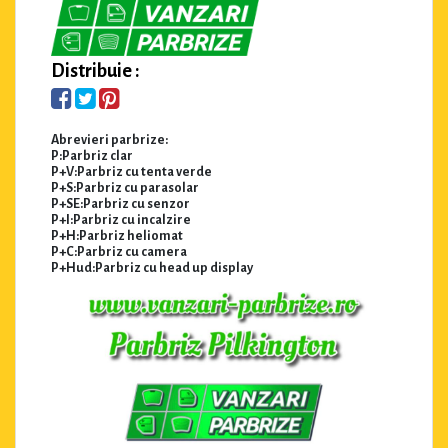
Distribuie :
Abrevieri parbrize:
P:Parbriz clar
P+V:Parbriz cu tenta verde
P+S:Parbriz cu parasolar
P+SE:Parbriz cu senzor
P+I:Parbriz cu incalzire
P+H:Parbriz heliomat
P+C:Parbriz cu camera
P+Hud:Parbriz cu head up display