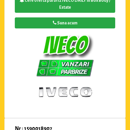
Cere oferta parbriz IVECO DAILY III Box Body /
Estate
Suna acum
Nr : 1590018907