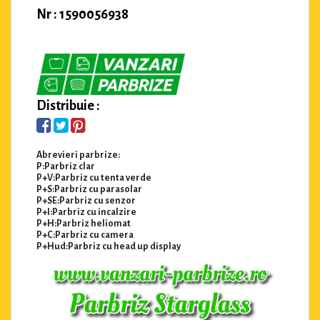
Nr : 1590056938
Distribuie :
Abrevieri parbrize:
P:Parbriz clar
P+V:Parbriz cu tenta verde
P+S:Parbriz cu parasolar
P+SE:Parbriz cu senzor
P+I:Parbriz cu incalzire
P+H:Parbriz heliomat
P+C:Parbriz cu camera
P+Hud:Parbriz cu head up display