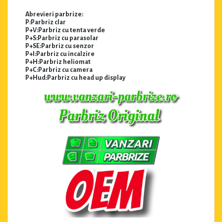
Abrevieri parbrize:
P:Parbriz clar
P+V:Parbriz cu tenta verde
P+S:Parbriz cu parasolar
P+SE:Parbriz cu senzor
P+I:Parbriz cu incalzire
P+H:Parbriz heliomat
P+C:Parbriz cu camera
P+Hud:Parbriz cu head up display