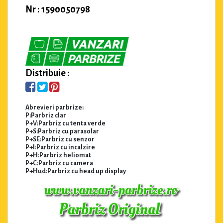
Nr : 1590050798
Distribuie :
Abrevieri parbrize:
P:Parbriz clar
P+V:Parbriz cu tenta verde
P+S:Parbriz cu parasolar
P+SE:Parbriz cu senzor
P+I:Parbriz cu incalzire
P+H:Parbriz heliomat
P+C:Parbriz cu camera
P+Hud:Parbriz cu head up display