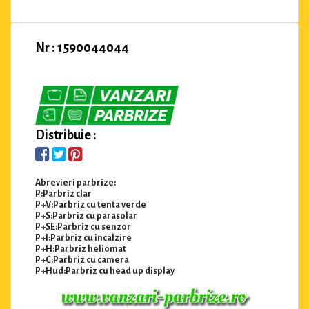
Nr : 1590044044
Distribuie :
Abrevieri parbrize:
P:Parbriz clar
P+V:Parbriz cu tenta verde
P+S:Parbriz cu parasolar
P+SE:Parbriz cu senzor
P+I:Parbriz cu incalzire
P+H:Parbriz heliomat
P+C:Parbriz cu camera
P+Hud:Parbriz cu head up display