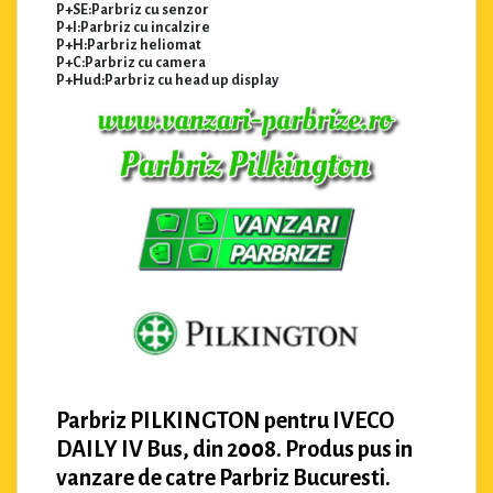
P+SE:Parbriz cu senzor
P+I:Parbriz cu incalzire
P+H:Parbriz heliomat
P+C:Parbriz cu camera
P+Hud:Parbriz cu head up display
Parbriz PILKINGTON pentru IVECO
DAILY IV Bus, din 2008. Produs pus in
vanzare de catre Parbriz Bucuresti.