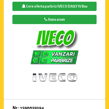
Cere oferta parbriz IVECO DAILY IV Bus
Suna acum
Nr : 1590059394