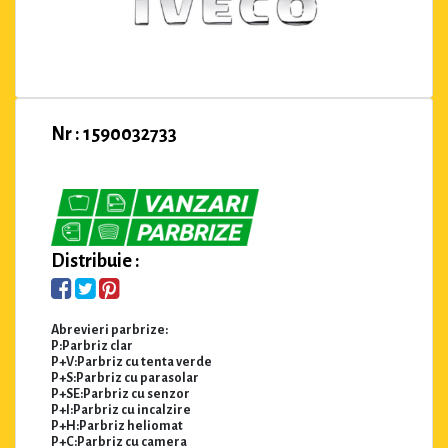
Nr : 1590032733
Distribuie :
Abrevieri parbrize:
P:Parbriz clar
P+V:Parbriz cu tenta verde
P+S:Parbriz cu parasolar
P+SE:Parbriz cu senzor
P+I:Parbriz cu incalzire
P+H:Parbriz heliomat
P+C:Parbriz cu camera