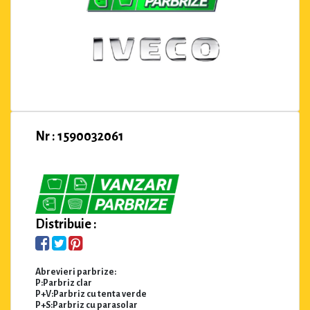
Nr : 1590032061
Distribuie :
Abrevieri parbrize:
P:Parbriz clar
P+V:Parbriz cu tenta verde
P+S:Parbriz cu parasolar