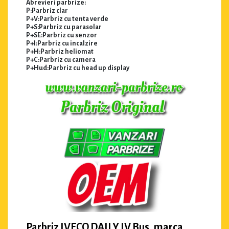
Abrevieri parbrize:
P:Parbriz clar
P+V:Parbriz cu tenta verde
P+S:Parbriz cu parasolar
P+SE:Parbriz cu senzor
P+I:Parbriz cu incalzire
P+H:Parbriz heliomat
P+C:Parbriz cu camera
P+Hud:Parbriz cu head up display
Parbriz IVECO DAILY IV Bus, marca