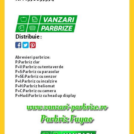
Distribuie :
Abrevieri parbrize:
P:Parbriz clar
P+V:Parbriz cu tenta verde
P+S:Parbriz cu parasolar
P+SE:Parbriz cu senzor
P+I:Parbriz cu incalzire
P+H:Parbriz heliomat
P+C:Parbriz cu camera
P+Hud:Parbriz cu head up display