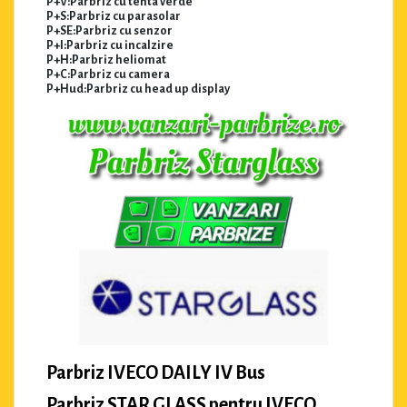
P+V:Parbriz cu tenta verde
P+S:Parbriz cu parasolar
P+SE:Parbriz cu senzor
P+I:Parbriz cu incalzire
P+H:Parbriz heliomat
P+C:Parbriz cu camera
P+Hud:Parbriz cu head up display
Parbriz IVECO DAILY IV Bus
Parbriz STAR GLASS pentru IVECO