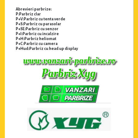
Abrevieri parbrize:
P:Parbriz clar
P+V:Parbriz cu tenta verde
P+S:Parbriz cu parasolar
P+SE:Parbriz cu senzor
P+I:Parbriz cu incalzire
P+H:Parbriz heliomat
P+C:Parbriz cu camera
P+Hud:Parbriz cu head up display