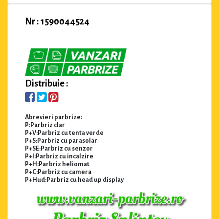
Nr : 1590044524
Distribuie :
Abrevieri parbrize:
P:Parbriz clar
P+V:Parbriz cu tenta verde
P+S:Parbriz cu parasolar
P+SE:Parbriz cu senzor
P+I:Parbriz cu incalzire
P+H:Parbriz heliomat
P+C:Parbriz cu camera
P+Hud:Parbriz cu head up display