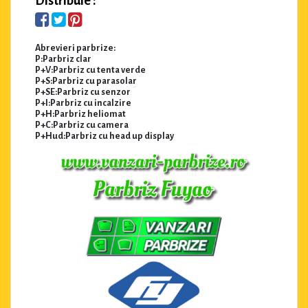
Distribuie :
Abrevieri parbrize:
P:Parbriz clar
P+V:Parbriz cu tenta verde
P+S:Parbriz cu parasolar
P+SE:Parbriz cu senzor
P+I:Parbriz cu incalzire
P+H:Parbriz heliomat
P+C:Parbriz cu camera
P+Hud:Parbriz cu head up display