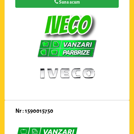
Suna acum
Nr : 1590015750