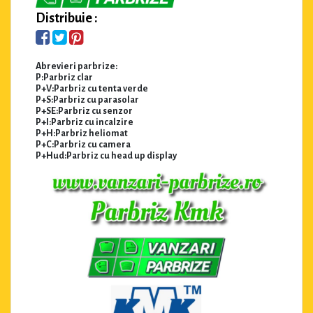
Distribuie :
Abrevieri parbrize:
P:Parbriz clar
P+V:Parbriz cu tenta verde
P+S:Parbriz cu parasolar
P+SE:Parbriz cu senzor
P+I:Parbriz cu incalzire
P+H:Parbriz heliomat
P+C:Parbriz cu camera
P+Hud:Parbriz cu head up display