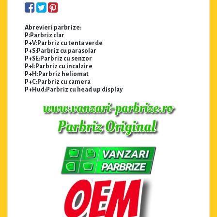
Abrevieri parbrize:
P:Parbriz clar
P+V:Parbriz cu tenta verde
P+S:Parbriz cu parasolar
P+SE:Parbriz cu senzor
P+I:Parbriz cu incalzire
P+H:Parbriz heliomat
P+C:Parbriz cu camera
P+Hud:Parbriz cu head up display