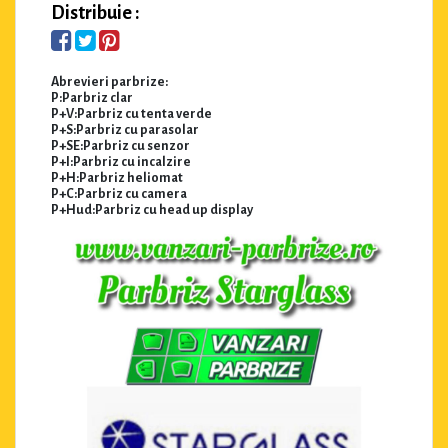
Distribuie :
Abrevieri parbrize:
P:Parbriz clar
P+V:Parbriz cu tenta verde
P+S:Parbriz cu parasolar
P+SE:Parbriz cu senzor
P+I:Parbriz cu incalzire
P+H:Parbriz heliomat
P+C:Parbriz cu camera
P+Hud:Parbriz cu head up display