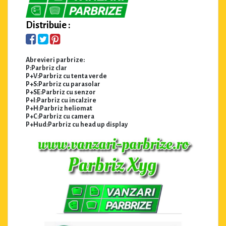
Distribuie :
Abrevieri parbrize:
P:Parbriz clar
P+V:Parbriz cu tenta verde
P+S:Parbriz cu parasolar
P+SE:Parbriz cu senzor
P+I:Parbriz cu incalzire
P+H:Parbriz heliomat
P+C:Parbriz cu camera
P+Hud:Parbriz cu head up display