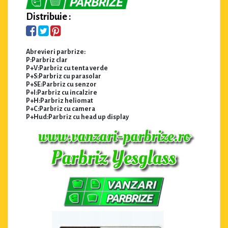
Distribuie :
Abrevieri parbrize:
P:Parbriz clar
P+V:Parbriz cu tenta verde
P+S:Parbriz cu parasolar
P+SE:Parbriz cu senzor
P+I:Parbriz cu incalzire
P+H:Parbriz heliomat
P+C:Parbriz cu camera
P+Hud:Parbriz cu head up display