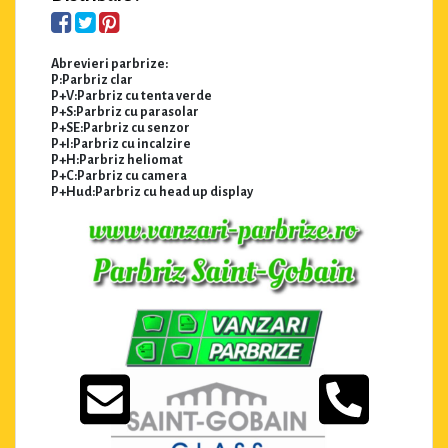
Abrevieri parbrize:
P:Parbriz clar
P+V:Parbriz cu tenta verde
P+S:Parbriz cu parasolar
P+SE:Parbriz cu senzor
P+I:Parbriz cu incalzire
P+H:Parbriz heliomat
P+C:Parbriz cu camera
P+Hud:Parbriz cu head up display