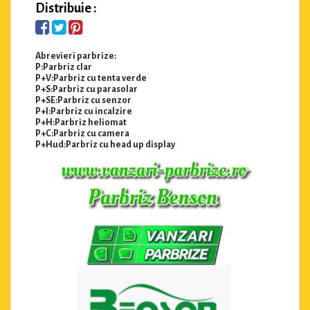
Distribuie :
Abrevieri parbrize:
P:Parbriz clar
P+V:Parbriz cu tenta verde
P+S:Parbriz cu parasolar
P+SE:Parbriz cu senzor
P+I:Parbriz cu incalzire
P+H:Parbriz heliomat
P+C:Parbriz cu camera
P+Hud:Parbriz cu head up display