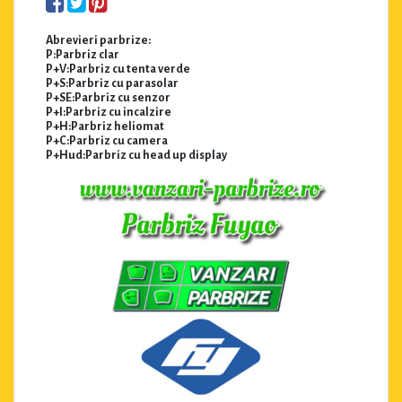
Abrevieri parbrize:
P:Parbriz clar
P+V:Parbriz cu tenta verde
P+S:Parbriz cu parasolar
P+SE:Parbriz cu senzor
P+I:Parbriz cu incalzire
P+H:Parbriz heliomat
P+C:Parbriz cu camera
P+Hud:Parbriz cu head up display