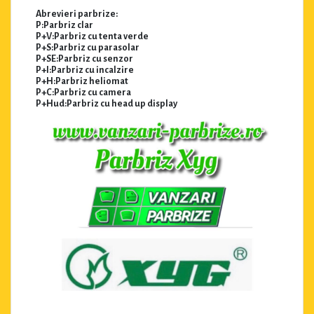
Abrevieri parbrize:
P:Parbriz clar
P+V:Parbriz cu tenta verde
P+S:Parbriz cu parasolar
P+SE:Parbriz cu senzor
P+I:Parbriz cu incalzire
P+H:Parbriz heliomat
P+C:Parbriz cu camera
P+Hud:Parbriz cu head up display