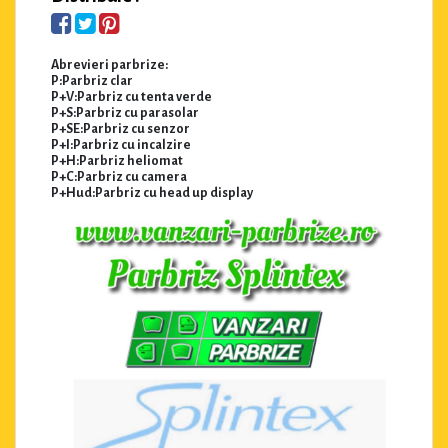
Abrevieri parbrize:
P:Parbriz clar
P+V:Parbriz cu tenta verde
P+S:Parbriz cu parasolar
P+SE:Parbriz cu senzor
P+I:Parbriz cu incalzire
P+H:Parbriz heliomat
P+C:Parbriz cu camera
P+Hud:Parbriz cu head up display