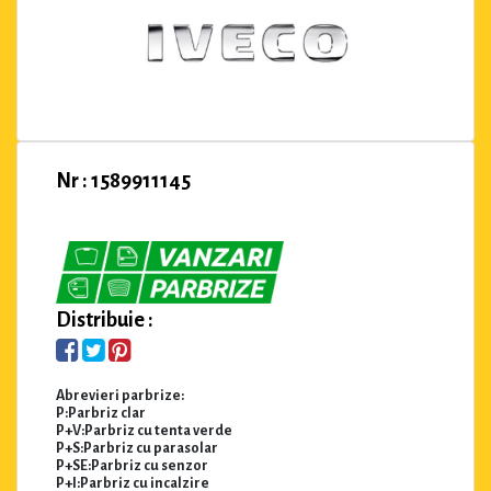
Nr : 1589911145
Distribuie :
Abrevieri parbrize:
P:Parbriz clar
P+V:Parbriz cu tenta verde
P+S:Parbriz cu parasolar
P+SE:Parbriz cu senzor
P+I:Parbriz cu incalzire