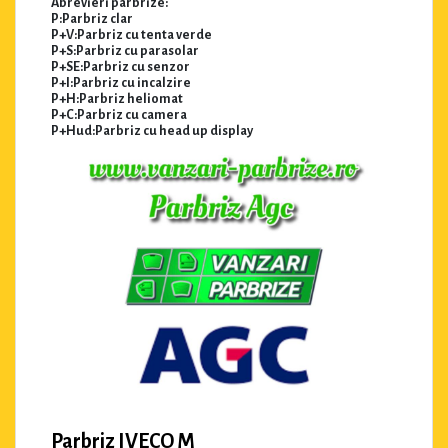
Abrevieri parbrize:
P:Parbriz clar
P+V:Parbriz cu tenta verde
P+S:Parbriz cu parasolar
P+SE:Parbriz cu senzor
P+I:Parbriz cu incalzire
P+H:Parbriz heliomat
P+C:Parbriz cu camera
P+Hud:Parbriz cu head up display
Parbriz IVECO M