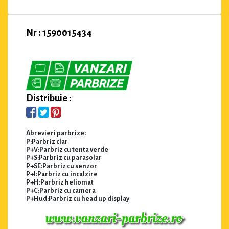
Nr : 1590015434
Distribuie :
Abrevieri parbrize:
P:Parbriz clar
P+V:Parbriz cu tenta verde
P+S:Parbriz cu parasolar
P+SE:Parbriz cu senzor
P+I:Parbriz cu incalzire
P+H:Parbriz heliomat
P+C:Parbriz cu camera
P+Hud:Parbriz cu head up display