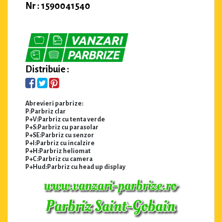
Nr : 1590041540
Distribuie :
Abrevieri parbrize:
P:Parbriz clar
P+V:Parbriz cu tenta verde
P+S:Parbriz cu parasolar
P+SE:Parbriz cu senzor
P+I:Parbriz cu incalzire
P+H:Parbriz heliomat
P+C:Parbriz cu camera
P+Hud:Parbriz cu head up display