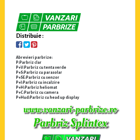
Distribuie :
Abrevieri parbrize:
P:Parbriz clar
P+V:Parbriz cu tenta verde
P+S:Parbriz cu parasolar
P+SE:Parbriz cu senzor
P+I:Parbriz cu incalzire
P+H:Parbriz heliomat
P+C:Parbriz cu camera
P+Hud:Parbriz cu head up display