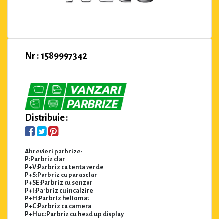
Nr : 1589997342
Distribuie :
Abrevieri parbrize:
P:Parbriz clar
P+V:Parbriz cu tenta verde
P+S:Parbriz cu parasolar
P+SE:Parbriz cu senzor
P+I:Parbriz cu incalzire
P+H:Parbriz heliomat
P+C:Parbriz cu camera
P+Hud:Parbriz cu head up display