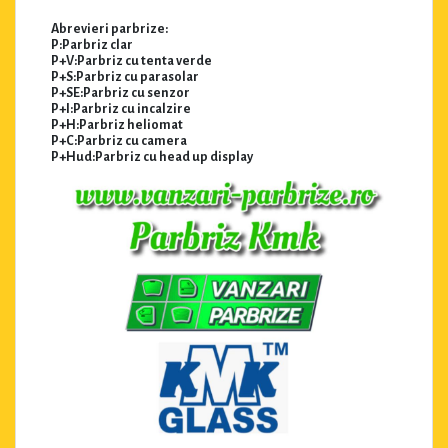
Abrevieri parbrize:
P:Parbriz clar
P+V:Parbriz cu tenta verde
P+S:Parbriz cu parasolar
P+SE:Parbriz cu senzor
P+I:Parbriz cu incalzire
P+H:Parbriz heliomat
P+C:Parbriz cu camera
P+Hud:Parbriz cu head up display