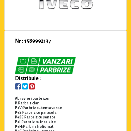
Nr : 1589992137
Distribuie :
Abrevieri parbrize:
P:Parbriz clar
P+V:Parbriz cu tenta verde
P+S:Parbriz cu parasolar
P+SE:Parbriz cu senzor
P+I:Parbriz cu incalzire
P+H:Parbriz heliomat