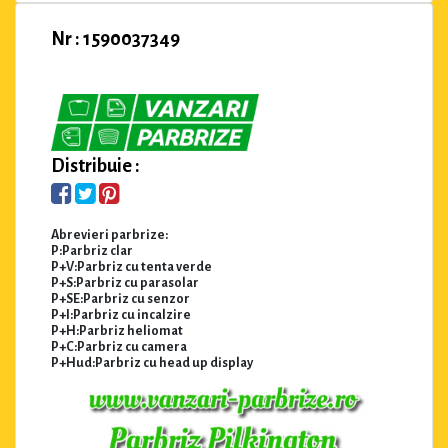
Nr : 1590037349
Distribuie :
Abrevieri parbrize:
P:Parbriz clar
P+V:Parbriz cu tenta verde
P+S:Parbriz cu parasolar
P+SE:Parbriz cu senzor
P+I:Parbriz cu incalzire
P+H:Parbriz heliomat
P+C:Parbriz cu camera
P+Hud:Parbriz cu head up display