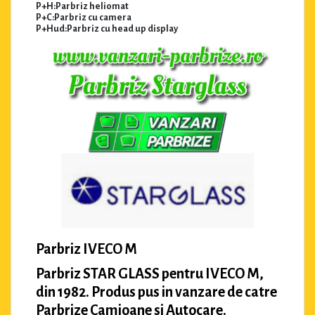
P+H:Parbriz heliomat
P+C:Parbriz cu camera
P+Hud:Parbriz cu head up display
Parbriz IVECO M
Parbriz STAR GLASS pentru IVECO M,
din 1982. Produs pus in vanzare de catre
Parbrize Camioane si Autocare.