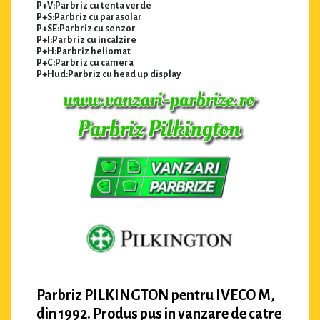
P+V:Parbriz cu tenta verde
P+S:Parbriz cu parasolar
P+SE:Parbriz cu senzor
P+I:Parbriz cu incalzire
P+H:Parbriz heliomat
P+C:Parbriz cu camera
P+Hud:Parbriz cu head up display
Parbriz PILKINGTON pentru IVECO M,
din 1992. Produs pus in vanzare de catre