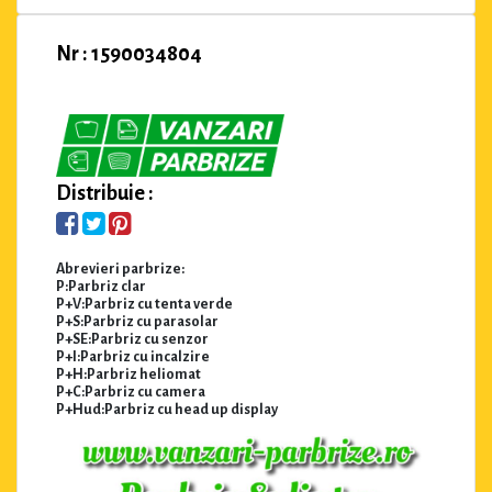
Nr : 1590034804
Distribuie :
Abrevieri parbrize:
P:Parbriz clar
P+V:Parbriz cu tenta verde
P+S:Parbriz cu parasolar
P+SE:Parbriz cu senzor
P+I:Parbriz cu incalzire
P+H:Parbriz heliomat
P+C:Parbriz cu camera
P+Hud:Parbriz cu head up display