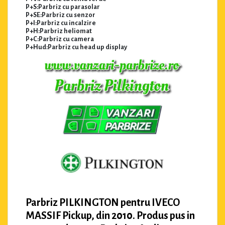
P+S:Parbriz cu parasolar
P+SE:Parbriz cu senzor
P+I:Parbriz cu incalzire
P+H:Parbriz heliomat
P+C:Parbriz cu camera
P+Hud:Parbriz cu head up display
Parbriz PILKINGTON pentru IVECO
MASSIF Pickup, din 2010. Produs pus in