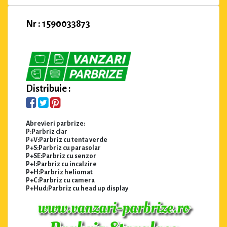
Nr : 1590033873
Distribuie :
Abrevieri parbrize:
P:Parbriz clar
P+V:Parbriz cu tenta verde
P+S:Parbriz cu parasolar
P+SE:Parbriz cu senzor
P+I:Parbriz cu incalzire
P+H:Parbriz heliomat
P+C:Parbriz cu camera
P+Hud:Parbriz cu head up display