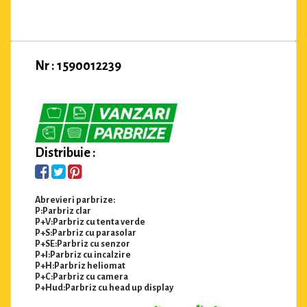
Nr : 1590012239
Distribuie :
Abrevieri parbrize:
P:Parbriz clar
P+V:Parbriz cu tenta verde
P+S:Parbriz cu parasolar
P+SE:Parbriz cu senzor
P+I:Parbriz cu incalzire
P+H:Parbriz heliomat
P+C:Parbriz cu camera
P+Hud:Parbriz cu head up display