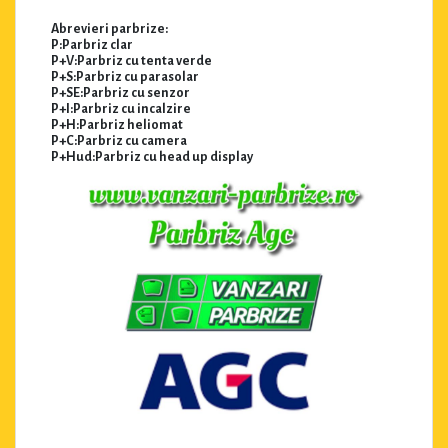
Abrevieri parbrize:
P:Parbriz clar
P+V:Parbriz cu tenta verde
P+S:Parbriz cu parasolar
P+SE:Parbriz cu senzor
P+I:Parbriz cu incalzire
P+H:Parbriz heliomat
P+C:Parbriz cu camera
P+Hud:Parbriz cu head up display