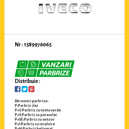
Nr : 1589976065
Distribuie :
Abrevieri parbrize:
P:Parbriz clar
P+V:Parbriz cu tenta verde
P+S:Parbriz cu parasolar
P+SE:Parbriz cu senzor
P+I:Parbriz cu incalzire
P+H:Parbriz heliomat