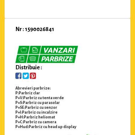
Nr : 1590026841
Distribuie :
Abrevieri parbrize:
P:Parbriz clar
P+V:Parbriz cu tenta verde
P+S:Parbriz cu parasolar
P+SE:Parbriz cu senzor
P+I:Parbriz cu incalzire
P+H:Parbriz heliomat
P+C:Parbriz cu camera
P+Hud:Parbriz cu head up display