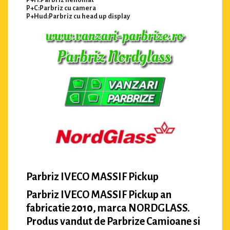
P+H:Parbriz heliomat
P+C:Parbriz cu camera
P+Hud:Parbriz cu head up display
Parbriz IVECO MASSIF Pickup
Parbriz IVECO MASSIF Pickup an
fabricatie 2010, marca NORDGLASS.
Produs vandut de Parbrize Camioane si