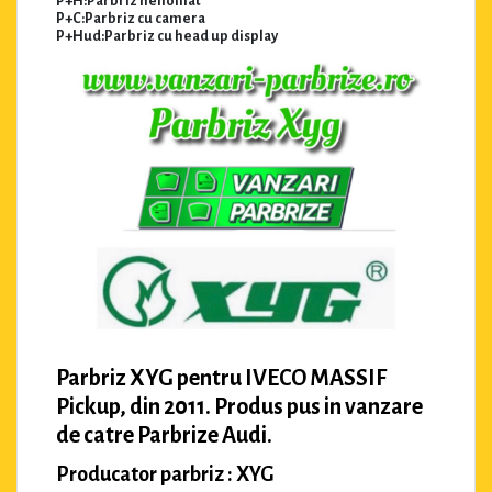
P+H:Parbriz heliomat
P+C:Parbriz cu camera
P+Hud:Parbriz cu head up display
Parbriz XYG pentru IVECO MASSIF
Pickup, din 2011. Produs pus in vanzare
de catre Parbrize Audi.
Producator parbriz : XYG