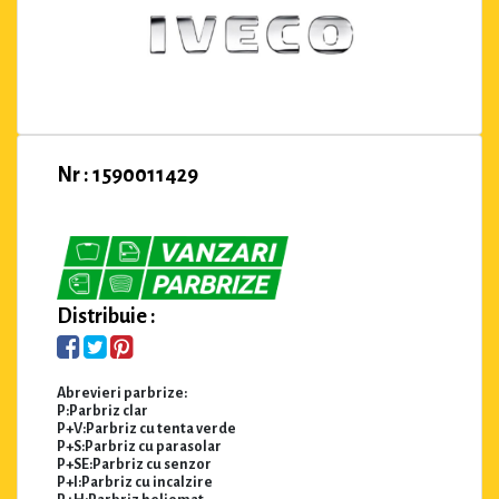
Nr : 1590011429
Distribuie :
Abrevieri parbrize:
P:Parbriz clar
P+V:Parbriz cu tenta verde
P+S:Parbriz cu parasolar
P+SE:Parbriz cu senzor
P+I:Parbriz cu incalzire