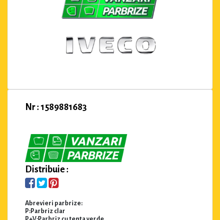
Nr : 1589881683
Distribuie :
Abrevieri parbrize:
P:Parbriz clar
P+V:Parbriz cu tenta verde