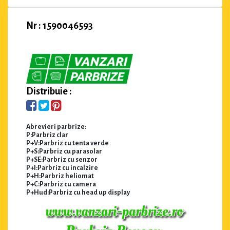
Nr : 1590046593
Distribuie :
Abrevieri parbrize:
P:Parbriz clar
P+V:Parbriz cu tenta verde
P+S:Parbriz cu parasolar
P+SE:Parbriz cu senzor
P+I:Parbriz cu incalzire
P+H:Parbriz heliomat
P+C:Parbriz cu camera
P+Hud:Parbriz cu head up display