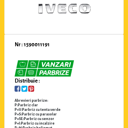
Nr : 1590011191
Distribuie :
Abrevieri parbrize:
P:Parbriz clar
P+V:Parbriz cu tenta verde
P+S:Parbriz cu parasolar
P+SE:Parbriz cu senzor
P+I:Parbriz cu incalzire