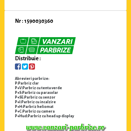
Nr : 1590030360
Distribuie :
Abrevieri parbrize:
P:Parbriz clar
P+V:Parbriz cu tenta verde
P+S:Parbriz cu parasolar
P+SE:Parbriz cu senzor
P+I:Parbriz cu incalzire
P+H:Parbriz heliomat
P+C:Parbriz cu camera
P+Hud:Parbriz cu head up display