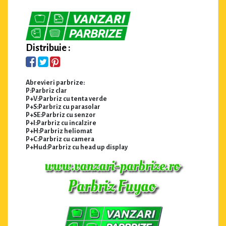
Distribuie :
Abrevieri parbrize:
P:Parbriz clar
P+V:Parbriz cu tenta verde
P+S:Parbriz cu parasolar
P+SE:Parbriz cu senzor
P+I:Parbriz cu incalzire
P+H:Parbriz heliomat
P+C:Parbriz cu camera
P+Hud:Parbriz cu head up display