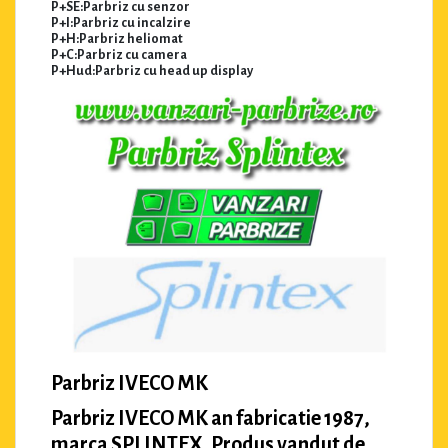
P+SE:Parbriz cu senzor
P+I:Parbriz cu incalzire
P+H:Parbriz heliomat
P+C:Parbriz cu camera
P+Hud:Parbriz cu head up display
Parbriz IVECO MK
Parbriz IVECO MK an fabricatie 1987,
marca SPLINTEX. Produs vandut de