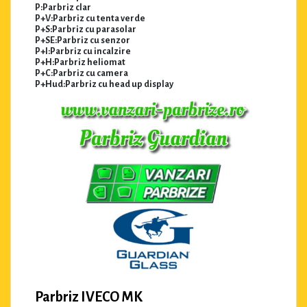
P:Parbriz clar
P+V:Parbriz cu tenta verde
P+S:Parbriz cu parasolar
P+SE:Parbriz cu senzor
P+I:Parbriz cu incalzire
P+H:Parbriz heliomat
P+C:Parbriz cu camera
P+Hud:Parbriz cu head up display
Parbriz IVECO MK