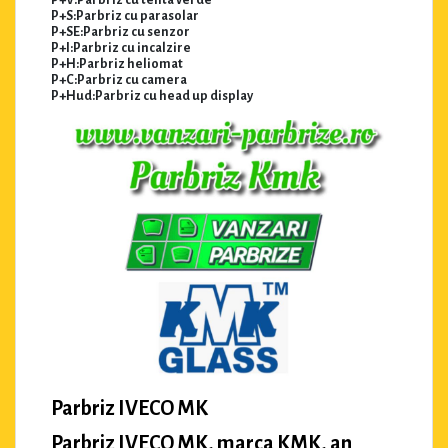
P+V:Parbriz cu tenta verde
P+S:Parbriz cu parasolar
P+SE:Parbriz cu senzor
P+I:Parbriz cu incalzire
P+H:Parbriz heliomat
P+C:Parbriz cu camera
P+Hud:Parbriz cu head up display
Parbriz IVECO MK
Parbriz IVECO MK, marca KMK, an