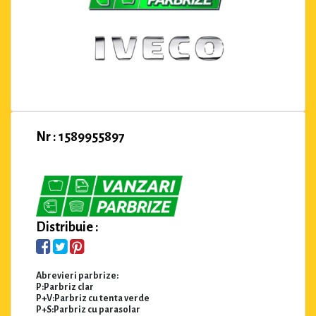
Nr : 1589955897
Distribuie :
Abrevieri parbrize:
P:Parbriz clar
P+V:Parbriz cu tenta verde
P+S:Parbriz cu parasolar