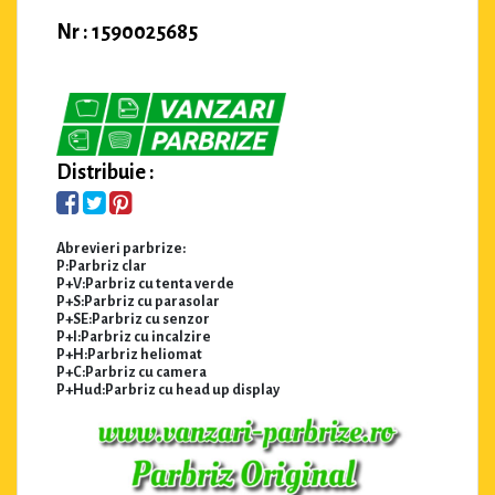
Nr : 1590025685
Distribuie :
Abrevieri parbrize:
P:Parbriz clar
P+V:Parbriz cu tenta verde
P+S:Parbriz cu parasolar
P+SE:Parbriz cu senzor
P+I:Parbriz cu incalzire
P+H:Parbriz heliomat
P+C:Parbriz cu camera
P+Hud:Parbriz cu head up display