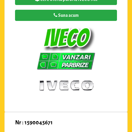
Suna acum
Nr : 1590045671