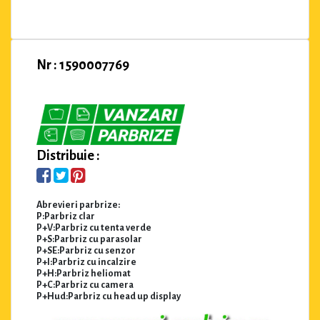
Nr : 1590007769
Distribuie :
Abrevieri parbrize:
P:Parbriz clar
P+V:Parbriz cu tenta verde
P+S:Parbriz cu parasolar
P+SE:Parbriz cu senzor
P+I:Parbriz cu incalzire
P+H:Parbriz heliomat
P+C:Parbriz cu camera
P+Hud:Parbriz cu head up display