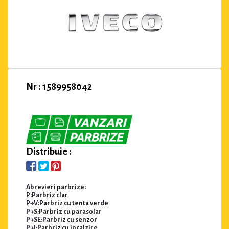
Nr : 1589958042
Distribuie :
Abrevieri parbrize:
P:Parbriz clar
P+V:Parbriz cu tenta verde
P+S:Parbriz cu parasolar
P+SE:Parbriz cu senzor
P+I:Parbriz cu incalzire