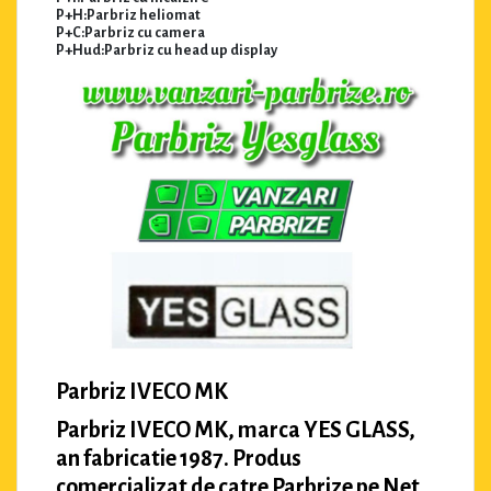
P+H:Parbriz heliomat
P+C:Parbriz cu camera
P+Hud:Parbriz cu head up display
Parbriz IVECO MK
Parbriz IVECO MK, marca YES GLASS,
an fabricatie 1987. Produs
comercializat de catre Parbrize pe Net.