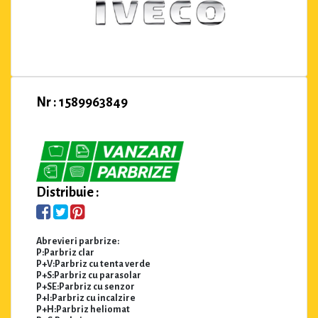
Nr : 1589963849
Distribuie :
Abrevieri parbrize:
P:Parbriz clar
P+V:Parbriz cu tenta verde
P+S:Parbriz cu parasolar
P+SE:Parbriz cu senzor
P+I:Parbriz cu incalzire
P+H:Parbriz heliomat