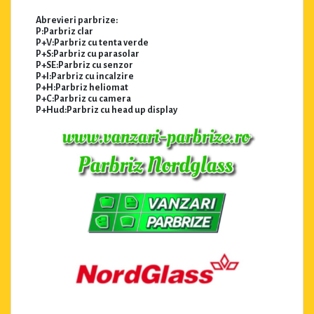
Abrevieri parbrize:
P:Parbriz clar
P+V:Parbriz cu tenta verde
P+S:Parbriz cu parasolar
P+SE:Parbriz cu senzor
P+I:Parbriz cu incalzire
P+H:Parbriz heliomat
P+C:Parbriz cu camera
P+Hud:Parbriz cu head up display