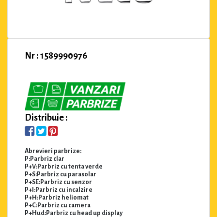
Nr : 1589990976
Distribuie :
Abrevieri parbrize:
P:Parbriz clar
P+V:Parbriz cu tenta verde
P+S:Parbriz cu parasolar
P+SE:Parbriz cu senzor
P+I:Parbriz cu incalzire
P+H:Parbriz heliomat
P+C:Parbriz cu camera
P+Hud:Parbriz cu head up display