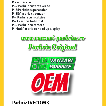
P:Parbriz clar
P+V:Parbriz cu tenta verde
P+S:Parbriz cu parasolar
P+SE:Parbriz cu senzor
P+I:Parbriz cu incalzire
P+H:Parbriz heliomat
P+C:Parbriz cu camera
P+Hud:Parbriz cu head up display
Parbriz IVECO MK