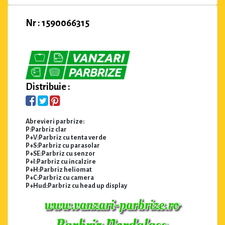
Nr : 1590066315
Distribuie :
Abrevieri parbrize:
P:Parbriz clar
P+V:Parbriz cu tenta verde
P+S:Parbriz cu parasolar
P+SE:Parbriz cu senzor
P+I:Parbriz cu incalzire
P+H:Parbriz heliomat
P+C:Parbriz cu camera
P+Hud:Parbriz cu head up display