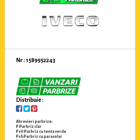
Nr : 1589952243
Distribuie :
Abrevieri parbrize:
P:Parbriz clar
P+V:Parbriz cu tenta verde
P+S:Parbriz cu parasolar