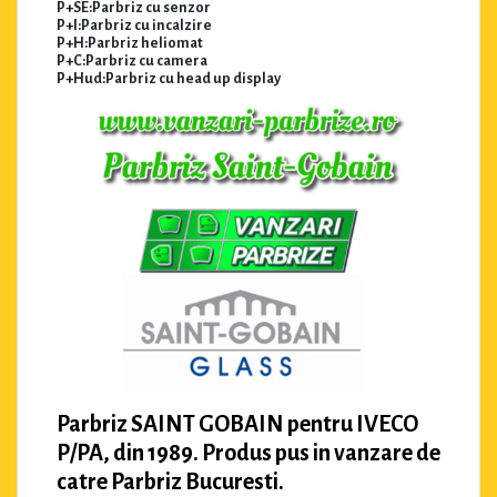
P+SE:Parbriz cu senzor
P+I:Parbriz cu incalzire
P+H:Parbriz heliomat
P+C:Parbriz cu camera
P+Hud:Parbriz cu head up display
Parbriz SAINT GOBAIN pentru IVECO
P/PA, din 1989. Produs pus in vanzare de
catre Parbriz Bucuresti.