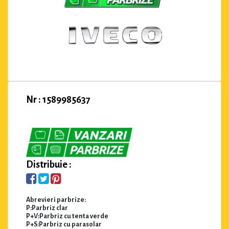
Nr : 1589985637
Distribuie :
Abrevieri parbrize:
P:Parbriz clar
P+V:Parbriz cu tenta verde
P+S:Parbriz cu parasolar