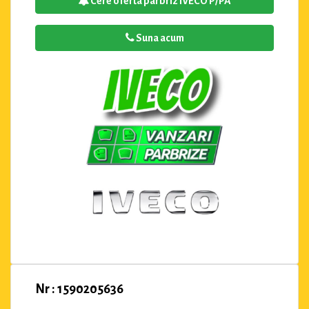
Cere oferta parbriz IVECO P/PA
Suna acum
Nr : 1590205636