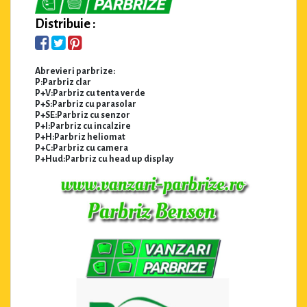
Distribuie :
Abrevieri parbrize:
P:Parbriz clar
P+V:Parbriz cu tenta verde
P+S:Parbriz cu parasolar
P+SE:Parbriz cu senzor
P+I:Parbriz cu incalzire
P+H:Parbriz heliomat
P+C:Parbriz cu camera
P+Hud:Parbriz cu head up display