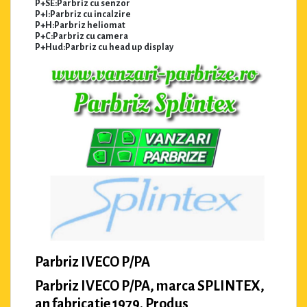
P+SE:Parbriz cu senzor
P+I:Parbriz cu incalzire
P+H:Parbriz heliomat
P+C:Parbriz cu camera
P+Hud:Parbriz cu head up display
Parbriz IVECO P/PA
Parbriz IVECO P/PA, marca SPLINTEX,
an fabricatie 1979. Produs