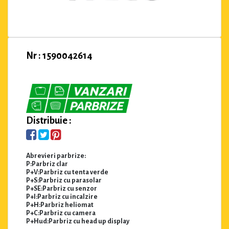
Nr : 1590042614
Distribuie :
Abrevieri parbrize:
P:Parbriz clar
P+V:Parbriz cu tenta verde
P+S:Parbriz cu parasolar
P+SE:Parbriz cu senzor
P+I:Parbriz cu incalzire
P+H:Parbriz heliomat
P+C:Parbriz cu camera
P+Hud:Parbriz cu head up display