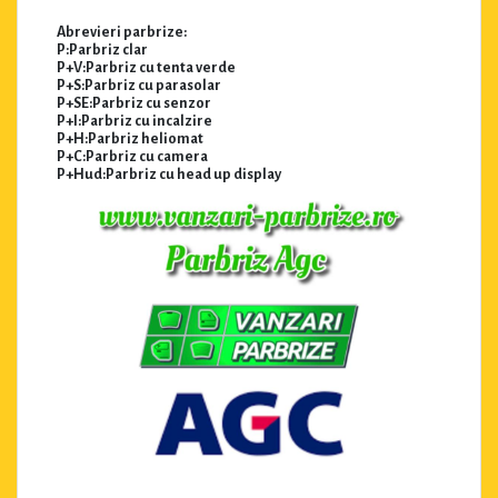
Abrevieri parbrize:
P:Parbriz clar
P+V:Parbriz cu tenta verde
P+S:Parbriz cu parasolar
P+SE:Parbriz cu senzor
P+I:Parbriz cu incalzire
P+H:Parbriz heliomat
P+C:Parbriz cu camera
P+Hud:Parbriz cu head up display