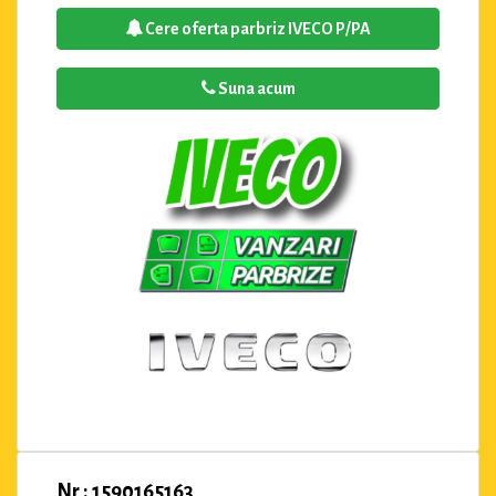
Cere oferta parbriz IVECO P/PA
Suna acum
Nr : 1590165163