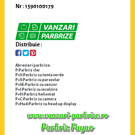
Nr : 1590100179
Distribuie :
Abrevieri parbrize:
P:Parbriz clar
P+V:Parbriz cu tenta verde
P+S:Parbriz cu parasolar
P+SE:Parbriz cu senzor
P+I:Parbriz cu incalzire
P+H:Parbriz heliomat
P+C:Parbriz cu camera
P+Hud:Parbriz cu head up display