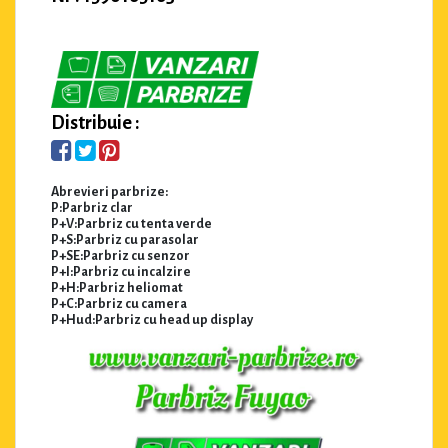
Distribuie :
Abrevieri parbrize:
P:Parbriz clar
P+V:Parbriz cu tenta verde
P+S:Parbriz cu parasolar
P+SE:Parbriz cu senzor
P+I:Parbriz cu incalzire
P+H:Parbriz heliomat
P+C:Parbriz cu camera
P+Hud:Parbriz cu head up display