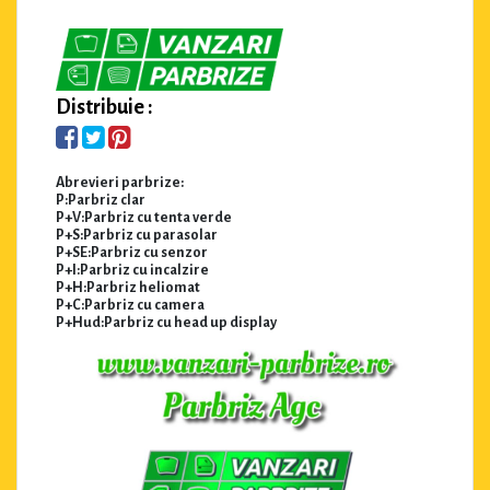
Distribuie :
Abrevieri parbrize:
P:Parbriz clar
P+V:Parbriz cu tenta verde
P+S:Parbriz cu parasolar
P+SE:Parbriz cu senzor
P+I:Parbriz cu incalzire
P+H:Parbriz heliomat
P+C:Parbriz cu camera
P+Hud:Parbriz cu head up display