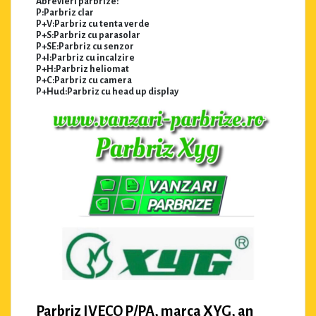
Abrevieri parbrize:
P:Parbriz clar
P+V:Parbriz cu tenta verde
P+S:Parbriz cu parasolar
P+SE:Parbriz cu senzor
P+I:Parbriz cu incalzire
P+H:Parbriz heliomat
P+C:Parbriz cu camera
P+Hud:Parbriz cu head up display
Parbriz IVECO P/PA, marca XYG, an