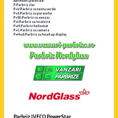
Abrevieri parbrize:
P:Parbriz clar
P+V:Parbriz cu tenta verde
P+S:Parbriz cu parasolar
P+SE:Parbriz cu senzor
P+I:Parbriz cu incalzire
P+H:Parbriz heliomat
P+C:Parbriz cu camera
P+Hud:Parbriz cu head up display
Parbriz IVECO PowerStar