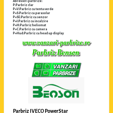
Abrevieri parbrize:
P:Parbriz clar
P+V:Parbriz cu tenta verde
P+S:Parbriz cu parasolar
P+SE:Parbriz cu senzor
P+I:Parbriz cu incalzire
P+H:Parbriz heliomat
P+C:Parbriz cu camera
P+Hud:Parbriz cu head up display
Parbriz IVECO PowerStar