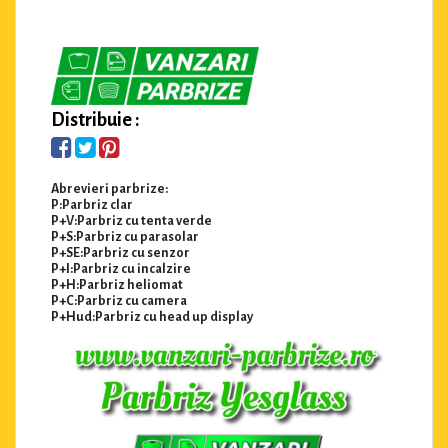
Distribuie :
Abrevieri parbrize:
P:Parbriz clar
P+V:Parbriz cu tenta verde
P+S:Parbriz cu parasolar
P+SE:Parbriz cu senzor
P+I:Parbriz cu incalzire
P+H:Parbriz heliomat
P+C:Parbriz cu camera
P+Hud:Parbriz cu head up display