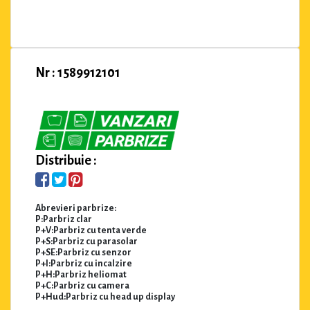
Nr : 1589912101
Distribuie :
Abrevieri parbrize:
P:Parbriz clar
P+V:Parbriz cu tenta verde
P+S:Parbriz cu parasolar
P+SE:Parbriz cu senzor
P+I:Parbriz cu incalzire
P+H:Parbriz heliomat
P+C:Parbriz cu camera
P+Hud:Parbriz cu head up display