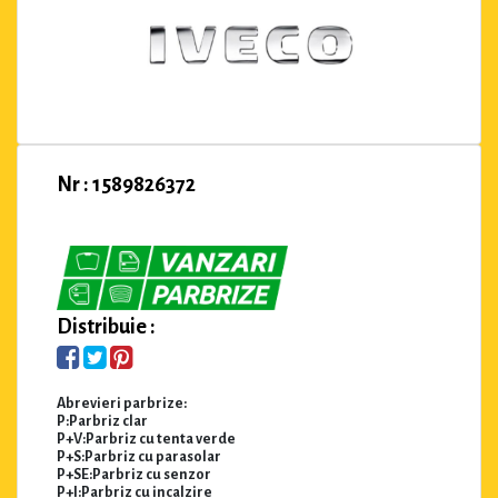
Nr : 1589826372
Distribuie :
Abrevieri parbrize:
P:Parbriz clar
P+V:Parbriz cu tenta verde
P+S:Parbriz cu parasolar
P+SE:Parbriz cu senzor
P+I:Parbriz cu incalzire