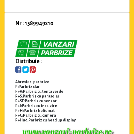
Nr : 1589949210
Distribuie :
Abrevieri parbrize:
P:Parbriz clar
P+V:Parbriz cu tenta verde
P+S:Parbriz cu parasolar
P+SE:Parbriz cu senzor
P+I:Parbriz cu incalzire
P+H:Parbriz heliomat
P+C:Parbriz cu camera
P+Hud:Parbriz cu head up display