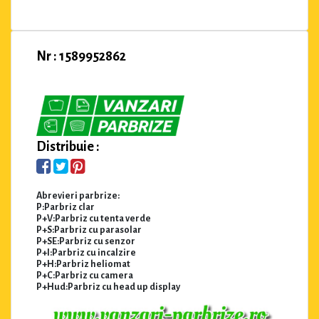
Nr : 1589952862
Distribuie :
Abrevieri parbrize:
P:Parbriz clar
P+V:Parbriz cu tenta verde
P+S:Parbriz cu parasolar
P+SE:Parbriz cu senzor
P+I:Parbriz cu incalzire
P+H:Parbriz heliomat
P+C:Parbriz cu camera
P+Hud:Parbriz cu head up display