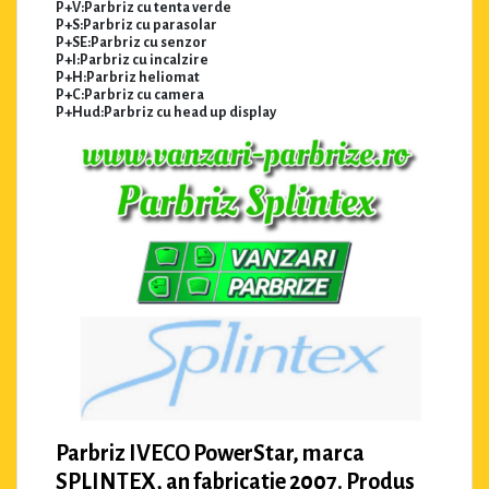
P+V:Parbriz cu tenta verde
P+S:Parbriz cu parasolar
P+SE:Parbriz cu senzor
P+I:Parbriz cu incalzire
P+H:Parbriz heliomat
P+C:Parbriz cu camera
P+Hud:Parbriz cu head up display
Parbriz IVECO PowerStar, marca
SPLINTEX, an fabricatie 2007. Produs