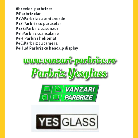
Abrevieri parbrize:
P:Parbriz clar
P+V:Parbriz cu tenta verde
P+S:Parbriz cu parasolar
P+SE:Parbriz cu senzor
P+I:Parbriz cu incalzire
P+H:Parbriz heliomat
P+C:Parbriz cu camera
P+Hud:Parbriz cu head up display