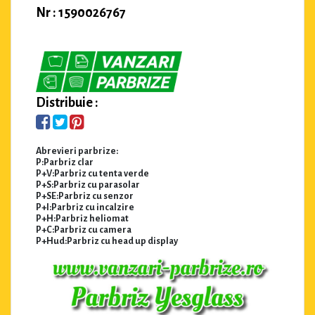
Nr : 1590026767
Distribuie :
Abrevieri parbrize:
P:Parbriz clar
P+V:Parbriz cu tenta verde
P+S:Parbriz cu parasolar
P+SE:Parbriz cu senzor
P+I:Parbriz cu incalzire
P+H:Parbriz heliomat
P+C:Parbriz cu camera
P+Hud:Parbriz cu head up display