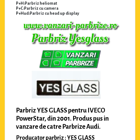
P+H:Parbriz heliomat
P+C:Parbriz cu camera
P+Hud:Parbriz cu head up display
Parbriz YES GLASS pentru IVECO
PowerStar, din 2001. Produs pus in
vanzare de catre Parbrize Audi.
Producator parbriz : YES GLASS