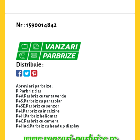
Nr : 1590014842
Distribuie :
Abrevieri parbrize:
P:Parbriz clar
P+V:Parbriz cu tenta verde
P+S:Parbriz cu parasolar
P+SE:Parbriz cu senzor
P+I:Parbriz cu incalzire
P+H:Parbriz heliomat
P+C:Parbriz cu camera
P+Hud:Parbriz cu head up display