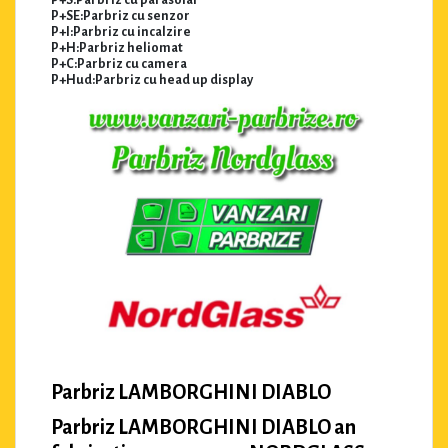
P+S:Parbriz cu parasolar
P+SE:Parbriz cu senzor
P+I:Parbriz cu incalzire
P+H:Parbriz heliomat
P+C:Parbriz cu camera
P+Hud:Parbriz cu head up display
Parbriz LAMBORGHINI DIABLO
Parbriz LAMBORGHINI DIABLO an