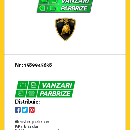
Nr : 1589945638
Distribuie :
Abrevieri parbrize:
P:Parbriz clar