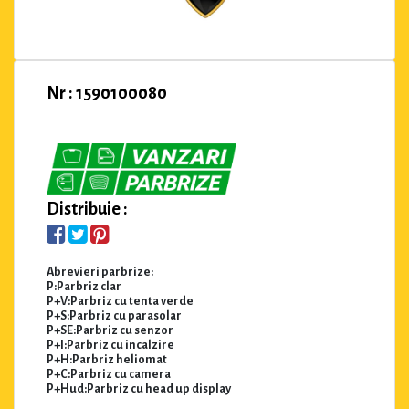
Nr : 1590100080
Distribuie :
Abrevieri parbrize:
P:Parbriz clar
P+V:Parbriz cu tenta verde
P+S:Parbriz cu parasolar
P+SE:Parbriz cu senzor
P+I:Parbriz cu incalzire
P+H:Parbriz heliomat
P+C:Parbriz cu camera
P+Hud:Parbriz cu head up display