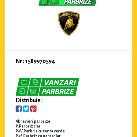
Nr : 1589970594
Distribuie :
Abrevieri parbrize:
P:Parbriz clar
P+V:Parbriz cu tenta verde
P+S:Parbriz cu parasolar