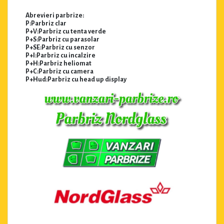
Abrevieri parbrize:
P:Parbriz clar
P+V:Parbriz cu tenta verde
P+S:Parbriz cu parasolar
P+SE:Parbriz cu senzor
P+I:Parbriz cu incalzire
P+H:Parbriz heliomat
P+C:Parbriz cu camera
P+Hud:Parbriz cu head up display