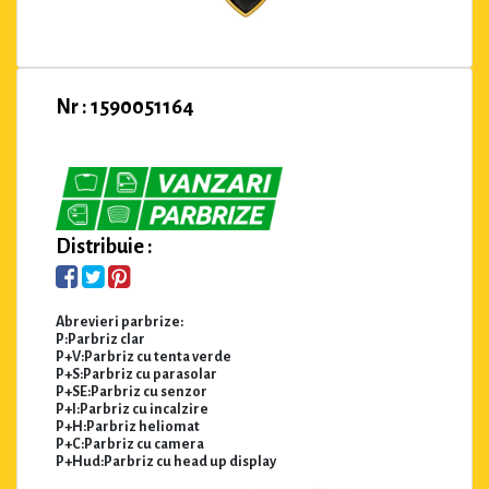
Nr : 1590051164
Distribuie :
Abrevieri parbrize:
P:Parbriz clar
P+V:Parbriz cu tenta verde
P+S:Parbriz cu parasolar
P+SE:Parbriz cu senzor
P+I:Parbriz cu incalzire
P+H:Parbriz heliomat
P+C:Parbriz cu camera
P+Hud:Parbriz cu head up display