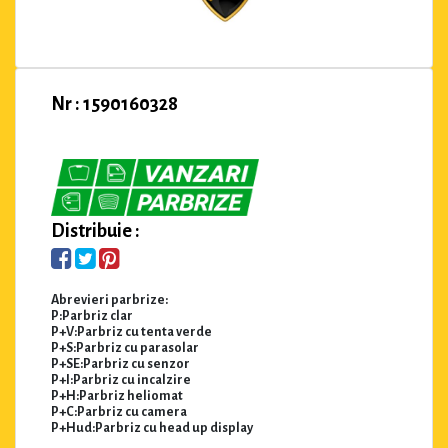
Nr : 1590160328
Distribuie :
Abrevieri parbrize:
P:Parbriz clar
P+V:Parbriz cu tenta verde
P+S:Parbriz cu parasolar
P+SE:Parbriz cu senzor
P+I:Parbriz cu incalzire
P+H:Parbriz heliomat
P+C:Parbriz cu camera
P+Hud:Parbriz cu head up display