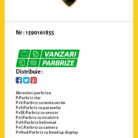
Nr : 1590161855
Distribuie :
Abrevieri parbrize:
P:Parbriz clar
P+V:Parbriz cu tenta verde
P+S:Parbriz cu parasolar
P+SE:Parbriz cu senzor
P+I:Parbriz cu incalzire
P+H:Parbriz heliomat
P+C:Parbriz cu camera
P+Hud:Parbriz cu head up display