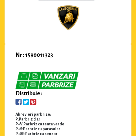
Nr : 1590011323
Distribuie :
Abrevieri parbrize:
P:Parbriz clar
P+V:Parbriz cu tenta verde
P+S:Parbriz cu parasolar
P+SE:Parbriz cu senzor