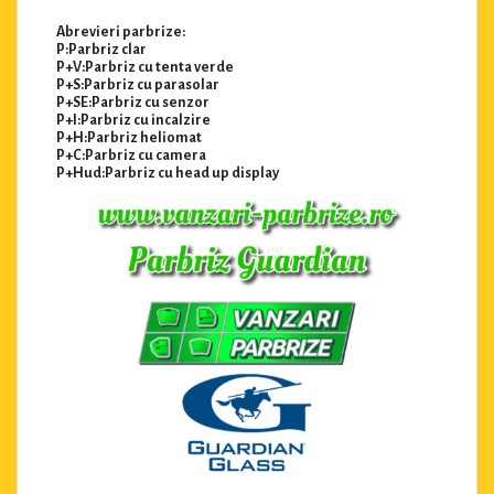
Abrevieri parbrize:
P:Parbriz clar
P+V:Parbriz cu tenta verde
P+S:Parbriz cu parasolar
P+SE:Parbriz cu senzor
P+I:Parbriz cu incalzire
P+H:Parbriz heliomat
P+C:Parbriz cu camera
P+Hud:Parbriz cu head up display