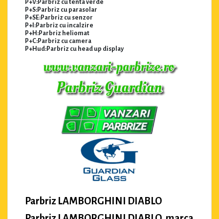
P+V:Parbriz cu tenta verde
P+S:Parbriz cu parasolar
P+SE:Parbriz cu senzor
P+I:Parbriz cu incalzire
P+H:Parbriz heliomat
P+C:Parbriz cu camera
P+Hud:Parbriz cu head up display
Parbriz LAMBORGHINI DIABLO
Parbriz LAMBORGHINI DIABLO, marca