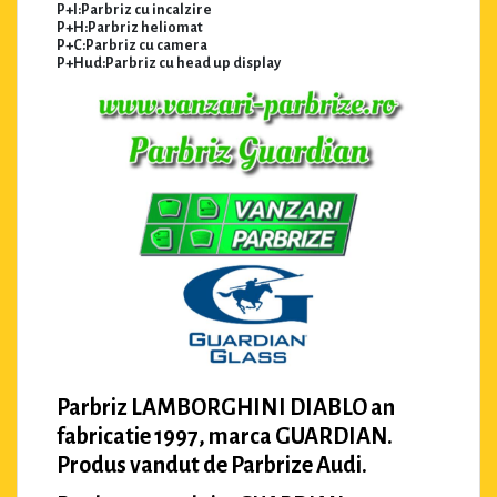
P+I:Parbriz cu incalzire
P+H:Parbriz heliomat
P+C:Parbriz cu camera
P+Hud:Parbriz cu head up display
Parbriz LAMBORGHINI DIABLO an
fabricatie 1997, marca GUARDIAN.
Produs vandut de Parbrize Audi.