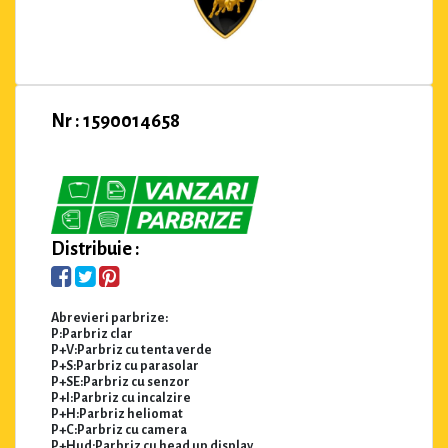
Nr : 1590014658
Distribuie :
Abrevieri parbrize:
P:Parbriz clar
P+V:Parbriz cu tenta verde
P+S:Parbriz cu parasolar
P+SE:Parbriz cu senzor
P+I:Parbriz cu incalzire
P+H:Parbriz heliomat
P+C:Parbriz cu camera
P+Hud:Parbriz cu head up display