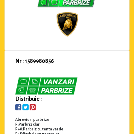
Nr : 1589980856
Distribuie :
Abrevieri parbrize:
P:Parbriz clar
P+V:Parbriz cu tenta verde