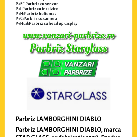
P+SE:Parbriz cu senzor
P+I:Parbriz cu incalzire
P+H:Parbriz heliomat
P+C:Parbriz cu camera
P+Hud:Parbriz cu head up display
Parbriz LAMBORGHINI DIABLO
Parbriz LAMBORGHINI DIABLO, marca