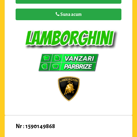
Suna acum
Nr : 1590149868