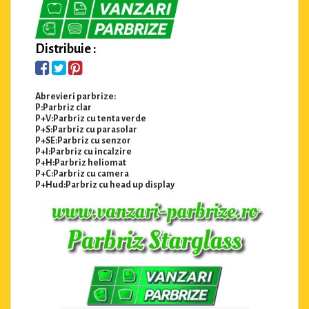
Distribuie :
Abrevieri parbrize:
P:Parbriz clar
P+V:Parbriz cu tenta verde
P+S:Parbriz cu parasolar
P+SE:Parbriz cu senzor
P+I:Parbriz cu incalzire
P+H:Parbriz heliomat
P+C:Parbriz cu camera
P+Hud:Parbriz cu head up display