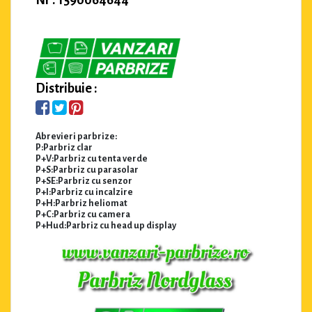
Nr : 1590064644
Distribuie :
Abrevieri parbrize:
P:Parbriz clar
P+V:Parbriz cu tenta verde
P+S:Parbriz cu parasolar
P+SE:Parbriz cu senzor
P+I:Parbriz cu incalzire
P+H:Parbriz heliomat
P+C:Parbriz cu camera
P+Hud:Parbriz cu head up display