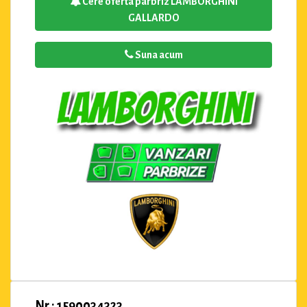
Cere oferta parbriz LAMBORGHINI
GALLARDO
Suna acum
Nr : 1590034323