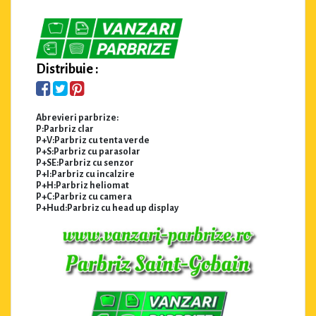
Distribuie :
Abrevieri parbrize:
P:Parbriz clar
P+V:Parbriz cu tenta verde
P+S:Parbriz cu parasolar
P+SE:Parbriz cu senzor
P+I:Parbriz cu incalzire
P+H:Parbriz heliomat
P+C:Parbriz cu camera
P+Hud:Parbriz cu head up display