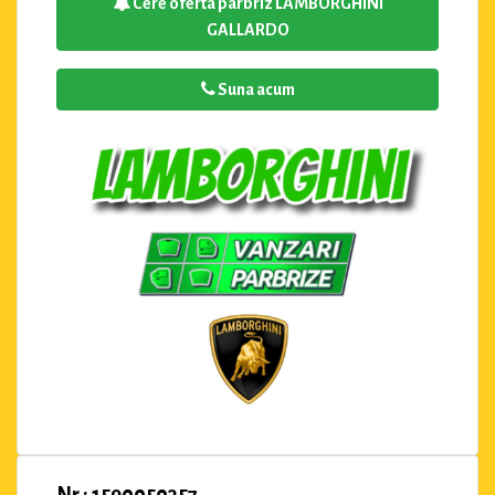
Cere oferta parbriz LAMBORGHINI
GALLARDO
Suna acum
Nr : 1590050357