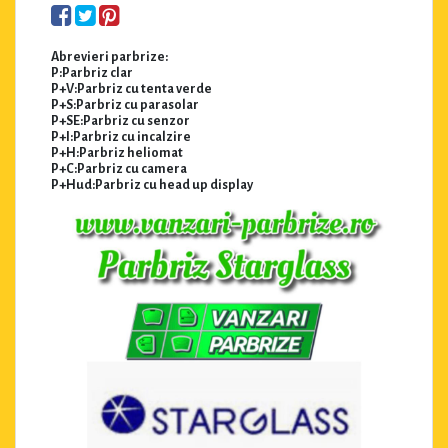
Abrevieri parbrize:
P:Parbriz clar
P+V:Parbriz cu tenta verde
P+S:Parbriz cu parasolar
P+SE:Parbriz cu senzor
P+I:Parbriz cu incalzire
P+H:Parbriz heliomat
P+C:Parbriz cu camera
P+Hud:Parbriz cu head up display