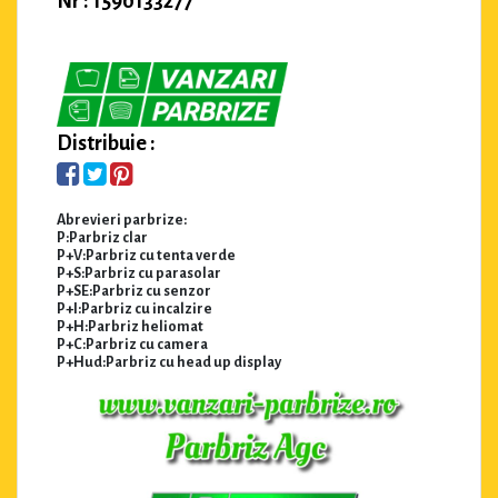
Nr : 1590133277
Distribuie :
Abrevieri parbrize:
P:Parbriz clar
P+V:Parbriz cu tenta verde
P+S:Parbriz cu parasolar
P+SE:Parbriz cu senzor
P+I:Parbriz cu incalzire
P+H:Parbriz heliomat
P+C:Parbriz cu camera
P+Hud:Parbriz cu head up display