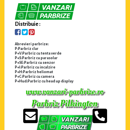
Distribuie :
Abrevieri parbrize:
P:Parbriz clar
P+V:Parbriz cu tenta verde
P+S:Parbriz cu parasolar
P+SE:Parbriz cu senzor
P+I:Parbriz cu incalzire
P+H:Parbriz heliomat
P+C:Parbriz cu camera
P+Hud:Parbriz cu head up display