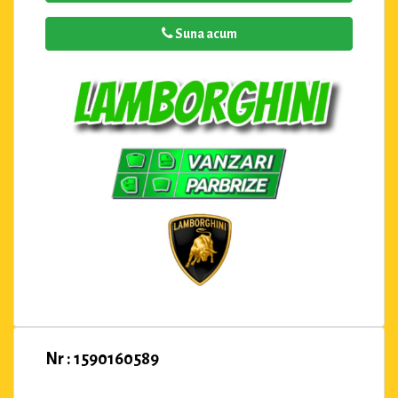
Suna acum
Nr : 1590160589