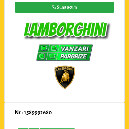
Suna acum
Nr : 1589992680