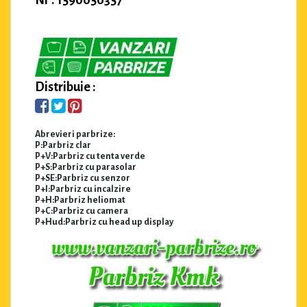
Distribuie :
Abrevieri parbrize:
P:Parbriz clar
P+V:Parbriz cu tenta verde
P+S:Parbriz cu parasolar
P+SE:Parbriz cu senzor
P+I:Parbriz cu incalzire
P+H:Parbriz heliomat
P+C:Parbriz cu camera
P+Hud:Parbriz cu head up display