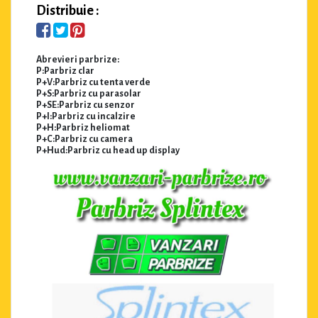
Distribuie :
Abrevieri parbrize:
P:Parbriz clar
P+V:Parbriz cu tenta verde
P+S:Parbriz cu parasolar
P+SE:Parbriz cu senzor
P+I:Parbriz cu incalzire
P+H:Parbriz heliomat
P+C:Parbriz cu camera
P+Hud:Parbriz cu head up display