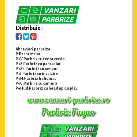
Distribuie :
Abrevieri parbrize:
P:Parbriz clar
P+V:Parbriz cu tenta verde
P+S:Parbriz cu parasolar
P+SE:Parbriz cu senzor
P+I:Parbriz cu incalzire
P+H:Parbriz heliomat
P+C:Parbriz cu camera
P+Hud:Parbriz cu head up display