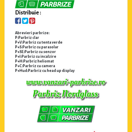
Distribuie :
Abrevieri parbrize:
P:Parbriz clar
P+V:Parbriz cu tenta verde
P+S:Parbriz cu parasolar
P+SE:Parbriz cu senzor
P+I:Parbriz cu incalzire
P+H:Parbriz heliomat
P+C:Parbriz cu camera
P+Hud:Parbriz cu head up display