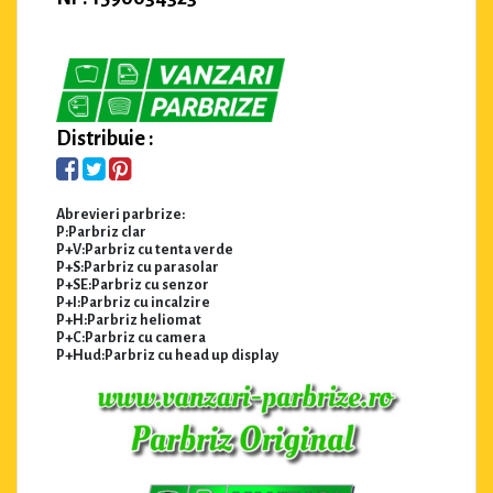
Distribuie :
Abrevieri parbrize:
P:Parbriz clar
P+V:Parbriz cu tenta verde
P+S:Parbriz cu parasolar
P+SE:Parbriz cu senzor
P+I:Parbriz cu incalzire
P+H:Parbriz heliomat
P+C:Parbriz cu camera
P+Hud:Parbriz cu head up display