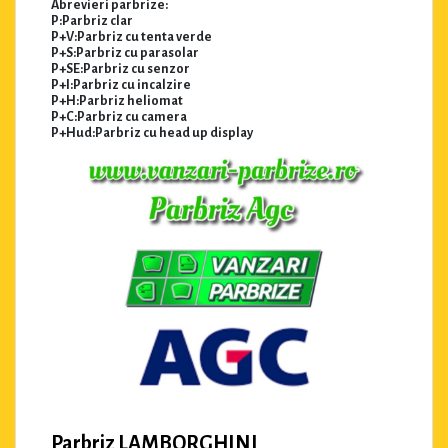
Abrevieri parbrize:
P:Parbriz clar
P+V:Parbriz cu tenta verde
P+S:Parbriz cu parasolar
P+SE:Parbriz cu senzor
P+I:Parbriz cu incalzire
P+H:Parbriz heliomat
P+C:Parbriz cu camera
P+Hud:Parbriz cu head up display
Parbriz LAMBORGHINI