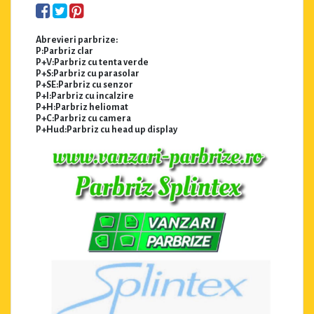
Abrevieri parbrize:
P:Parbriz clar
P+V:Parbriz cu tenta verde
P+S:Parbriz cu parasolar
P+SE:Parbriz cu senzor
P+I:Parbriz cu incalzire
P+H:Parbriz heliomat
P+C:Parbriz cu camera
P+Hud:Parbriz cu head up display