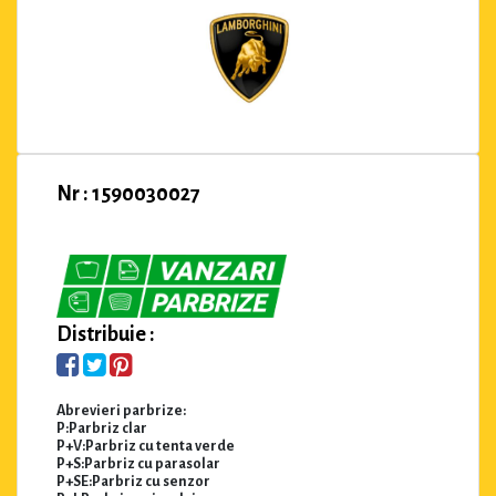
Nr : 1590030027
Distribuie :
Abrevieri parbrize:
P:Parbriz clar
P+V:Parbriz cu tenta verde
P+S:Parbriz cu parasolar
P+SE:Parbriz cu senzor