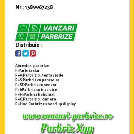
Nr : 1589967238
Distribuie :
Abrevieri parbrize:
P:Parbriz clar
P+V:Parbriz cu tenta verde
P+S:Parbriz cu parasolar
P+SE:Parbriz cu senzor
P+I:Parbriz cu incalzire
P+H:Parbriz heliomat
P+C:Parbriz cu camera
P+Hud:Parbriz cu head up display