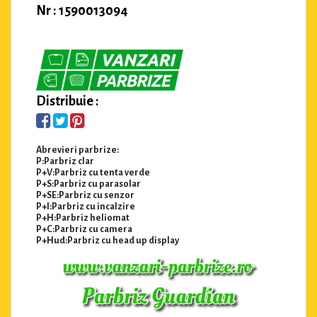
Nr : 1590013094
Distribuie :
Abrevieri parbrize:
P:Parbriz clar
P+V:Parbriz cu tenta verde
P+S:Parbriz cu parasolar
P+SE:Parbriz cu senzor
P+I:Parbriz cu incalzire
P+H:Parbriz heliomat
P+C:Parbriz cu camera
P+Hud:Parbriz cu head up display