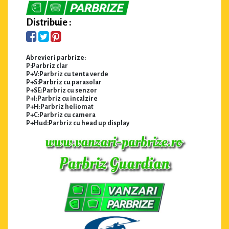
Distribuie :
Abrevieri parbrize:
P:Parbriz clar
P+V:Parbriz cu tenta verde
P+S:Parbriz cu parasolar
P+SE:Parbriz cu senzor
P+I:Parbriz cu incalzire
P+H:Parbriz heliomat
P+C:Parbriz cu camera
P+Hud:Parbriz cu head up display