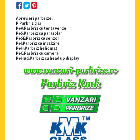
Abrevieri parbrize:
P:Parbriz clar
P+V:Parbriz cu tenta verde
P+S:Parbriz cu parasolar
P+SE:Parbriz cu senzor
P+I:Parbriz cu incalzire
P+H:Parbriz heliomat
P+C:Parbriz cu camera
P+Hud:Parbriz cu head up display