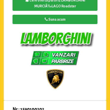
Cere oferta parbriz LAMBORGHINI
MURCIÃ‰LAGO Roadster
Suna acum
Nr : 1590100202