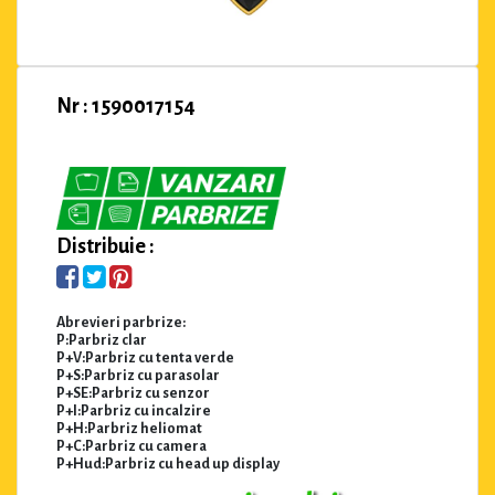
Nr : 1590017154
Distribuie :
Abrevieri parbrize:
P:Parbriz clar
P+V:Parbriz cu tenta verde
P+S:Parbriz cu parasolar
P+SE:Parbriz cu senzor
P+I:Parbriz cu incalzire
P+H:Parbriz heliomat
P+C:Parbriz cu camera
P+Hud:Parbriz cu head up display