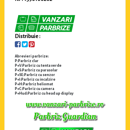
Distribuie :
Abrevieri parbrize:
P:Parbriz clar
P+V:Parbriz cu tenta verde
P+S:Parbriz cu parasolar
P+SE:Parbriz cu senzor
P+I:Parbriz cu incalzire
P+H:Parbriz heliomat
P+C:Parbriz cu camera
P+Hud:Parbriz cu head up display