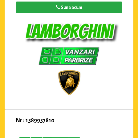
Suna acum
Nr : 1589957810