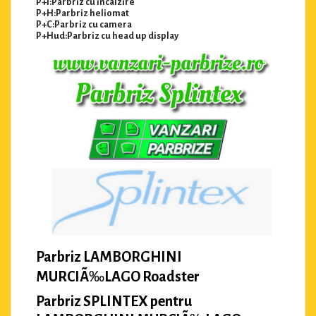
P+I:Parbriz cu incalzire
P+H:Parbriz heliomat
P+C:Parbriz cu camera
P+Hud:Parbriz cu head up display
Parbriz LAMBORGHINI
MURCIÃ‰LAGO Roadster
Parbriz SPLINTEX pentru