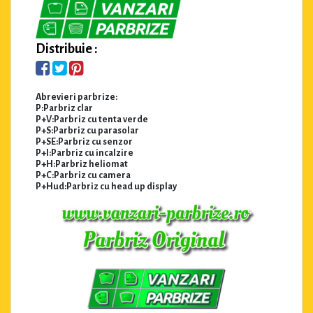
Distribuie :
Abrevieri parbrize:
P:Parbriz clar
P+V:Parbriz cu tenta verde
P+S:Parbriz cu parasolar
P+SE:Parbriz cu senzor
P+I:Parbriz cu incalzire
P+H:Parbriz heliomat
P+C:Parbriz cu camera
P+Hud:Parbriz cu head up display