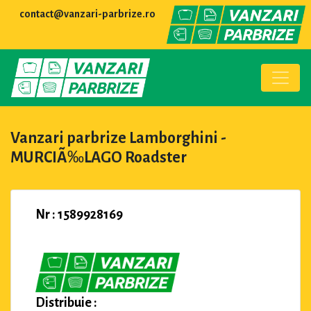
contact@vanzari-parbrize.ro
Vanzari parbrize Lamborghini -
MURCIÃ‰LAGO Roadster
Nr : 1589928169
Distribuie :