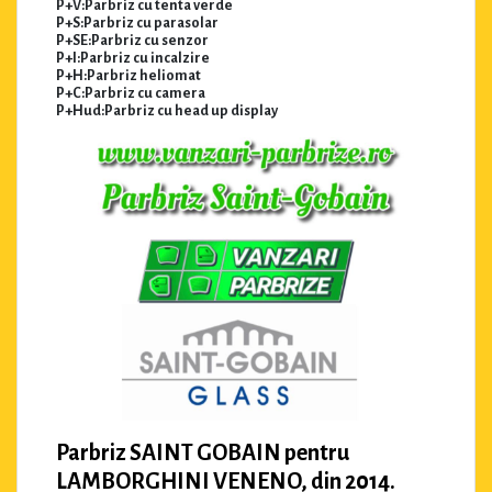
P+V:Parbriz cu tenta verde
P+S:Parbriz cu parasolar
P+SE:Parbriz cu senzor
P+I:Parbriz cu incalzire
P+H:Parbriz heliomat
P+C:Parbriz cu camera
P+Hud:Parbriz cu head up display
Parbriz SAINT GOBAIN pentru
LAMBORGHINI VENENO, din 2014.