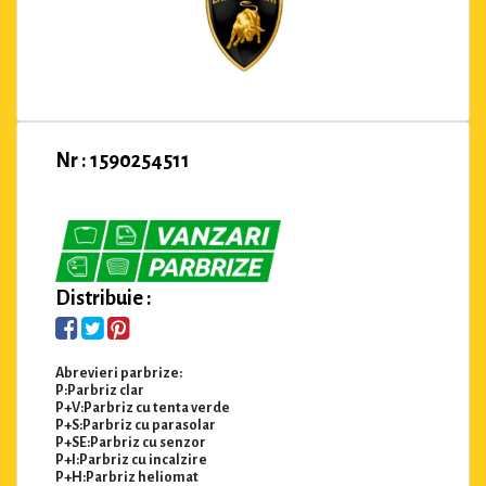
Nr : 1590254511
Distribuie :
Abrevieri parbrize:
P:Parbriz clar
P+V:Parbriz cu tenta verde
P+S:Parbriz cu parasolar
P+SE:Parbriz cu senzor
P+I:Parbriz cu incalzire
P+H:Parbriz heliomat