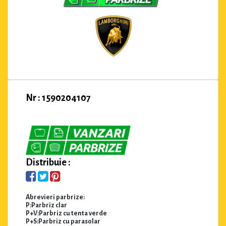
Nr : 1590204107
Distribuie :
Abrevieri parbrize:
P:Parbriz clar
P+V:Parbriz cu tenta verde
P+S:Parbriz cu parasolar