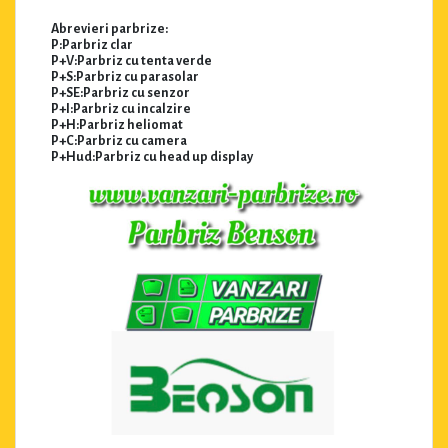
Abrevieri parbrize:
P:Parbriz clar
P+V:Parbriz cu tenta verde
P+S:Parbriz cu parasolar
P+SE:Parbriz cu senzor
P+I:Parbriz cu incalzire
P+H:Parbriz heliomat
P+C:Parbriz cu camera
P+Hud:Parbriz cu head up display