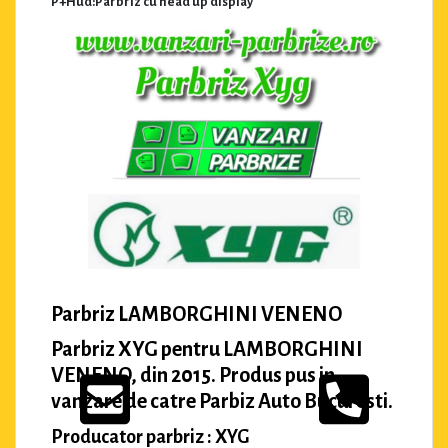
P+Hud:Parbriz cu head up display
Parbriz LAMBORGHINI VENENO
Parbriz XYG pentru LAMBORGHINI
VENENO, din 2015. Produs pus in
vanzare de catre Parbiz Auto Bucuresti.
Producator parbriz : XYG