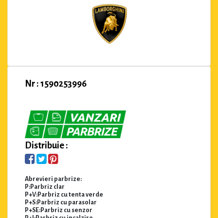
Nr : 1590253996
Distribuie :
Abrevieri parbrize:
P:Parbriz clar
P+V:Parbriz cu tenta verde
P+S:Parbriz cu parasolar
P+SE:Parbriz cu senzor
P+I:Parbriz cu incalzire