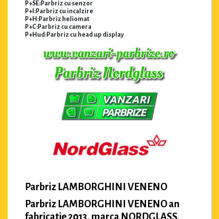
P+SE:Parbriz cu senzor
P+I:Parbriz cu incalzire
P+H:Parbriz heliomat
P+C:Parbriz cu camera
P+Hud:Parbriz cu head up display
Parbriz LAMBORGHINI VENENO
Parbriz LAMBORGHINI VENENO an
fabricatie 2013, marca NORDGLASS.