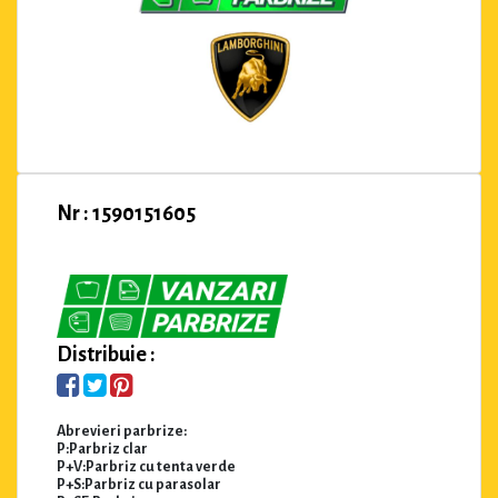
Nr : 1590151605
Distribuie :
Abrevieri parbrize:
P:Parbriz clar
P+V:Parbriz cu tenta verde
P+S:Parbriz cu parasolar