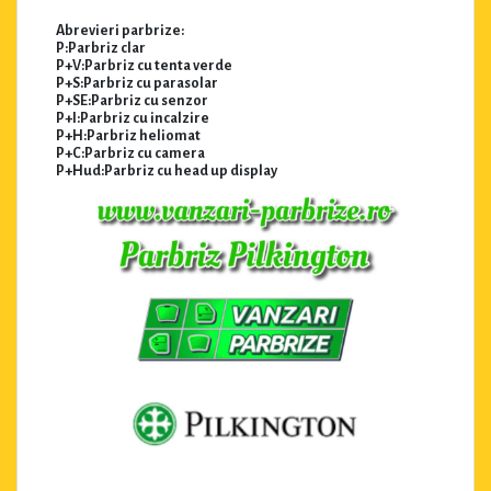
Abrevieri parbrize:
P:Parbriz clar
P+V:Parbriz cu tenta verde
P+S:Parbriz cu parasolar
P+SE:Parbriz cu senzor
P+I:Parbriz cu incalzire
P+H:Parbriz heliomat
P+C:Parbriz cu camera
P+Hud:Parbriz cu head up display