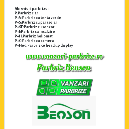
Abrevieri parbrize:
P:Parbriz clar
P+V:Parbriz cu tenta verde
P+S:Parbriz cu parasolar
P+SE:Parbriz cu senzor
P+I:Parbriz cu incalzire
P+H:Parbriz heliomat
P+C:Parbriz cu camera
P+Hud:Parbriz cu head up display