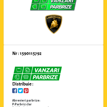
Nr : 1590115792
Distribuie :
Abrevieri parbrize:
P:Parbriz clar