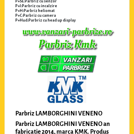
P+SE:Parbriz cu senzor
P+I:Parbriz cu incalzire
P+H:Parbriz heliomat
P+C:Parbriz cu camera
P+Hud:Parbriz cu head up display
Parbriz LAMBORGHINI VENENO
Parbriz LAMBORGHINI VENENO an
fabricatie 2014, marca KMK. Produs