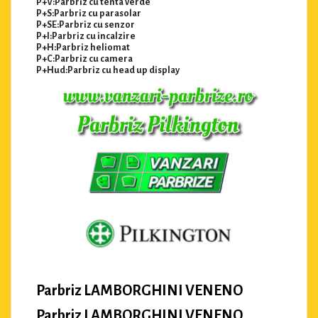
P+V:Parbriz cu tenta verde
P+S:Parbriz cu parasolar
P+SE:Parbriz cu senzor
P+I:Parbriz cu incalzire
P+H:Parbriz heliomat
P+C:Parbriz cu camera
P+Hud:Parbriz cu head up display
Parbriz LAMBORGHINI VENENO
Parbriz LAMBORGHINI VENENO,