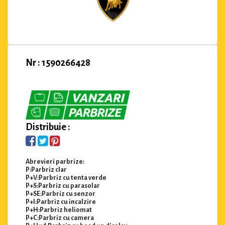
Nr : 1590266428
Distribuie :
Abrevieri parbrize:
P:Parbriz clar
P+V:Parbriz cu tenta verde
P+S:Parbriz cu parasolar
P+SE:Parbriz cu senzor
P+I:Parbriz cu incalzire
P+H:Parbriz heliomat
P+C:Parbriz cu camera