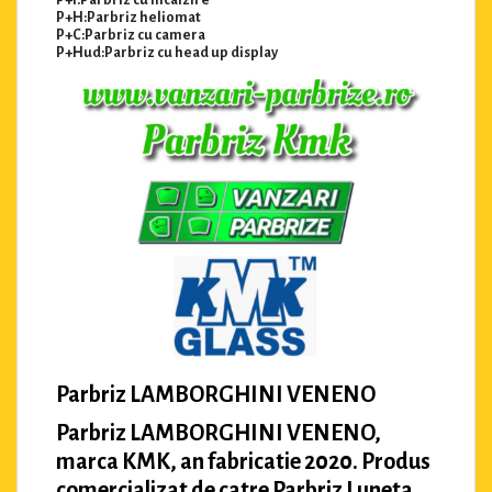
P+H:Parbriz heliomat
P+C:Parbriz cu camera
P+Hud:Parbriz cu head up display
Parbriz LAMBORGHINI VENENO
Parbriz LAMBORGHINI VENENO,
marca KMK, an fabricatie 2020. Produs
comercializat de catre Parbriz Luneta.