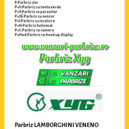
P:Parbriz clar
P+V:Parbriz cu tenta verde
P+S:Parbriz cu parasolar
P+SE:Parbriz cu senzor
P+I:Parbriz cu incalzire
P+H:Parbriz heliomat
P+C:Parbriz cu camera
P+Hud:Parbriz cu head up display
Parbriz LAMBORGHINI VENENO