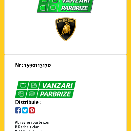
Nr : 1590113170
Distribuie :
Abrevieri parbrize:
P:Parbriz clar