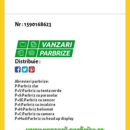
Nr : 1590168623
Distribuie :
Abrevieri parbrize:
P:Parbriz clar
P+V:Parbriz cu tenta verde
P+S:Parbriz cu parasolar
P+SE:Parbriz cu senzor
P+I:Parbriz cu incalzire
P+H:Parbriz heliomat
P+C:Parbriz cu camera
P+Hud:Parbriz cu head up display