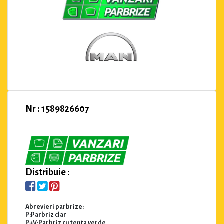
Nr : 1589826607
Distribuie :
Abrevieri parbrize:
P:Parbriz clar
P+V:Parbriz cu tenta verde