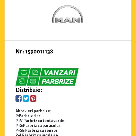
Nr : 1590011138
Distribuie :
Abrevieri parbrize:
P:Parbriz clar
P+V:Parbriz cu tenta verde
P+S:Parbriz cu parasolar
P+SE:Parbriz cu senzor
P+I:Parbriz cu incalzire