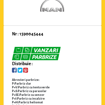
Nr : 1590045444
Distribuie :
Abrevieri parbrize:
P:Parbriz clar
P+V:Parbriz cu tenta verde
P+S:Parbriz cu parasolar
P+SE:Parbriz cu senzor
P+I:Parbriz cu incalzire
P+H:Parbriz heliomat