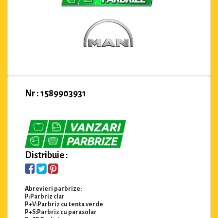
Nr : 1589903931
Distribuie :
Abrevieri parbrize:
P:Parbriz clar
P+V:Parbriz cu tenta verde
P+S:Parbriz cu parasolar