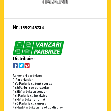
Nr : 1590145724
Distribuie :
Abrevieri parbrize:
P:Parbriz clar
P+V:Parbriz cu tenta verde
P+S:Parbriz cu parasolar
P+SE:Parbriz cu senzor
P+I:Parbriz cu incalzire
P+H:Parbriz heliomat
P+C:Parbriz cu camera
P+Hud:Parbriz cu head up display