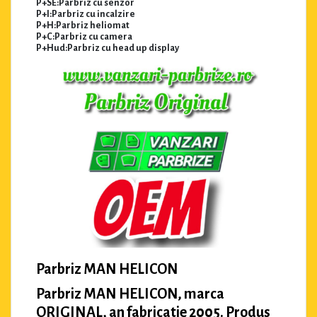
P+SE:Parbriz cu senzor
P+I:Parbriz cu incalzire
P+H:Parbriz heliomat
P+C:Parbriz cu camera
P+Hud:Parbriz cu head up display
Parbriz MAN HELICON
Parbriz MAN HELICON, marca
ORIGINAL, an fabricatie 2005. Produs