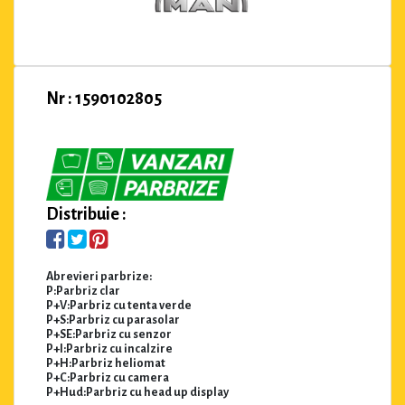
Nr : 1590102805
Distribuie :
Abrevieri parbrize:
P:Parbriz clar
P+V:Parbriz cu tenta verde
P+S:Parbriz cu parasolar
P+SE:Parbriz cu senzor
P+I:Parbriz cu incalzire
P+H:Parbriz heliomat
P+C:Parbriz cu camera
P+Hud:Parbriz cu head up display