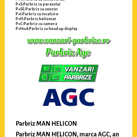
P+S:Parbriz cu parasolar
P+SE:Parbriz cu senzor
P+I:Parbriz cu incalzire
P+H:Parbriz heliomat
P+C:Parbriz cu camera
P+Hud:Parbriz cu head up display
Parbriz MAN HELICON
Parbriz MAN HELICON, marca AGC, an