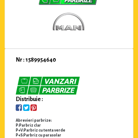
Nr : 1589954640
Distribuie :
Abrevieri parbrize:
P:Parbriz clar
P+V:Parbriz cu tenta verde
P+S:Parbriz cu parasolar