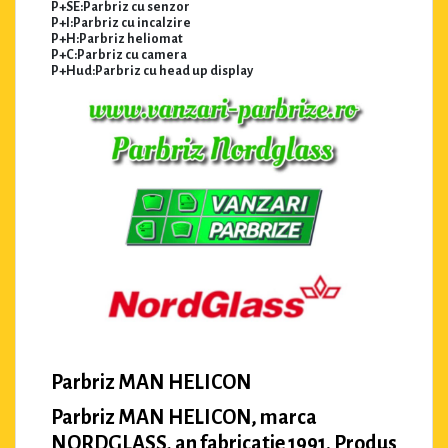
P+SE:Parbriz cu senzor
P+I:Parbriz cu incalzire
P+H:Parbriz heliomat
P+C:Parbriz cu camera
P+Hud:Parbriz cu head up display
Parbriz MAN HELICON
Parbriz MAN HELICON, marca
NORDGLASS, an fabricatie 1991. Produs