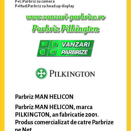
P+C:Parbriz cu camera
P+Hud:Parbriz cu head up display
Parbriz MAN HELICON
Parbriz MAN HELICON, marca
PILKINGTON, an fabricatie 2001.
Produs comercializat de catre Parbrize
pe Net.