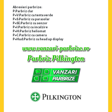
Abrevieri parbrize:
P:Parbriz clar
P+V:Parbriz cu tenta verde
P+S:Parbriz cu parasolar
P+SE:Parbriz cu senzor
P+I:Parbriz cu incalzire
P+H:Parbriz heliomat
P+C:Parbriz cu camera
P+Hud:Parbriz cu head up display