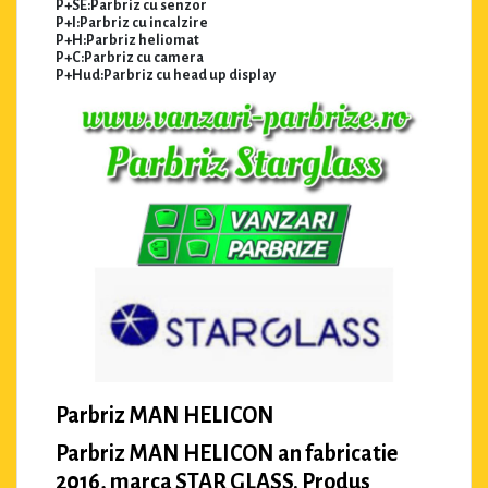
P+SE:Parbriz cu senzor
P+I:Parbriz cu incalzire
P+H:Parbriz heliomat
P+C:Parbriz cu camera
P+Hud:Parbriz cu head up display
Parbriz MAN HELICON
Parbriz MAN HELICON an fabricatie
2016, marca STAR GLASS. Produs