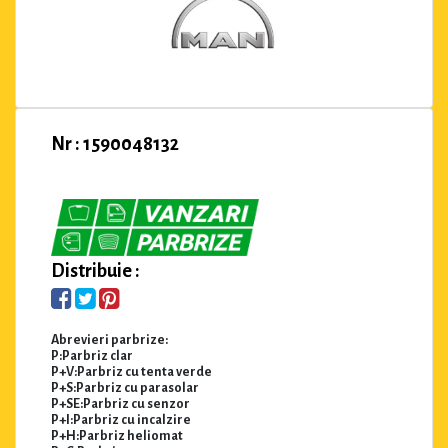
Nr : 1590048132
Distribuie :
Abrevieri parbrize:
P:Parbriz clar
P+V:Parbriz cu tenta verde
P+S:Parbriz cu parasolar
P+SE:Parbriz cu senzor
P+I:Parbriz cu incalzire
P+H:Parbriz heliomat