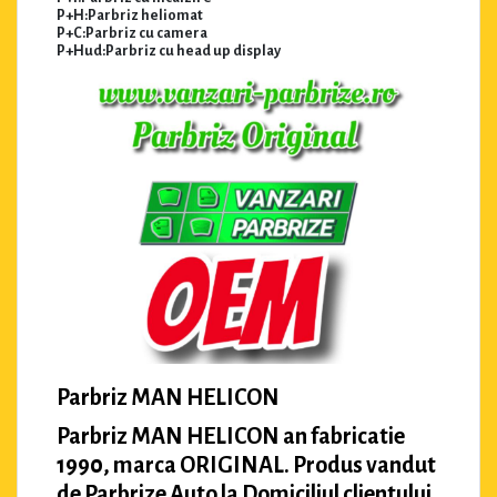
P+H:Parbriz heliomat
P+C:Parbriz cu camera
P+Hud:Parbriz cu head up display
Parbriz MAN HELICON
Parbriz MAN HELICON an fabricatie
1990, marca ORIGINAL. Produs vandut
de Parbrize Auto la Domiciliul clientului.