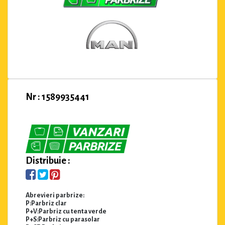
Nr : 1589935441
Distribuie :
Abrevieri parbrize:
P:Parbriz clar
P+V:Parbriz cu tenta verde
P+S:Parbriz cu parasolar