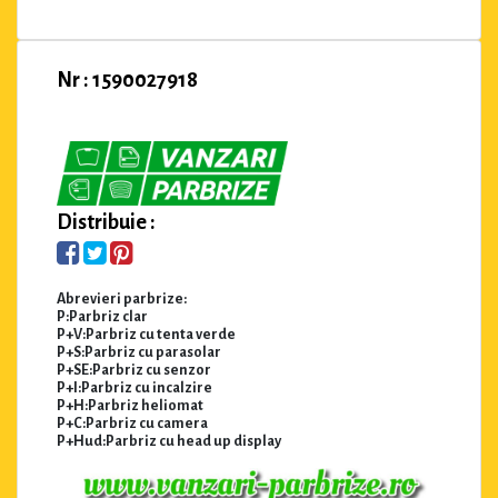
Nr : 1590027918
Distribuie :
Abrevieri parbrize:
P:Parbriz clar
P+V:Parbriz cu tenta verde
P+S:Parbriz cu parasolar
P+SE:Parbriz cu senzor
P+I:Parbriz cu incalzire
P+H:Parbriz heliomat
P+C:Parbriz cu camera
P+Hud:Parbriz cu head up display