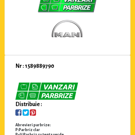
Nr : 1589889790
Distribuie :
Abrevieri parbrize:
P:Parbriz clar
P+V:Parbriz cu tenta verde