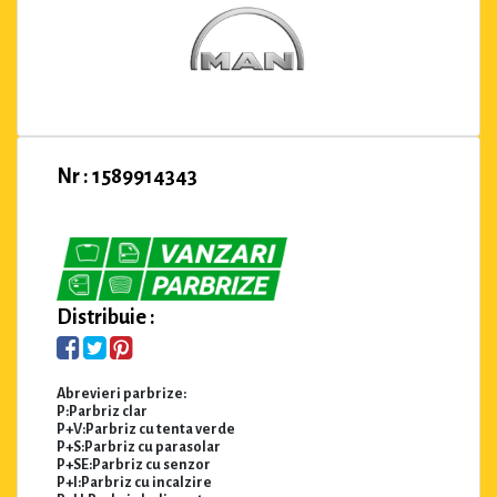
Nr : 1589914343
Distribuie :
Abrevieri parbrize:
P:Parbriz clar
P+V:Parbriz cu tenta verde
P+S:Parbriz cu parasolar
P+SE:Parbriz cu senzor
P+I:Parbriz cu incalzire