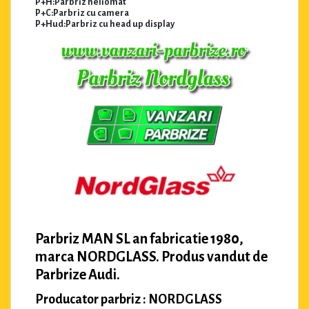
P+H:Parbriz heliomat
P+C:Parbriz cu camera
P+Hud:Parbriz cu head up display
Parbriz MAN SL an fabricatie 1980,
marca NORDGLASS. Produs vandut de
Parbrize Audi.
Producator parbriz : NORDGLASS