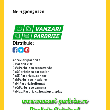
Nr : 1590030220
Distribuie :
Abrevieri parbrize:
P:Parbriz clar
P+V:Parbriz cu tenta verde
P+S:Parbriz cu parasolar
P+SE:Parbriz cu senzor
P+I:Parbriz cu incalzire
P+H:Parbriz heliomat
P+C:Parbriz cu camera
P+Hud:Parbriz cu head up display