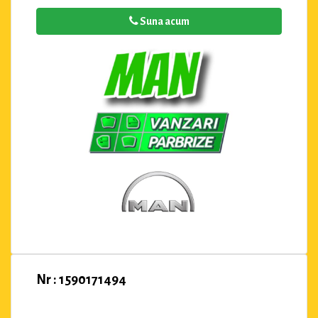
Suna acum
Nr : 1590171494