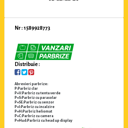
Nr : 1589928773
Distribuie :
Abrevieri parbrize:
P:Parbriz clar
P+V:Parbriz cu tenta verde
P+S:Parbriz cu parasolar
P+SE:Parbriz cu senzor
P+I:Parbriz cu incalzire
P+H:Parbriz heliomat
P+C:Parbriz cu camera
P+Hud:Parbriz cu head up display