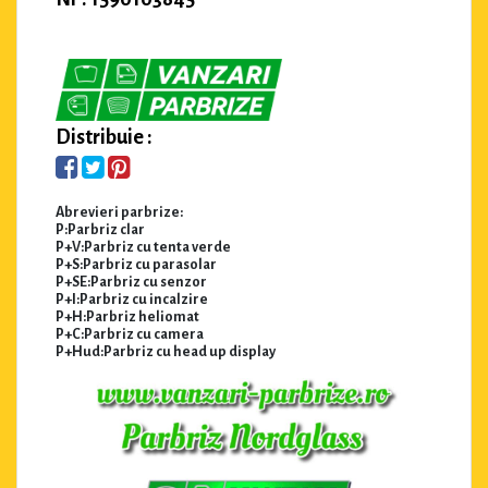
Distribuie :
Abrevieri parbrize:
P:Parbriz clar
P+V:Parbriz cu tenta verde
P+S:Parbriz cu parasolar
P+SE:Parbriz cu senzor
P+I:Parbriz cu incalzire
P+H:Parbriz heliomat
P+C:Parbriz cu camera
P+Hud:Parbriz cu head up display