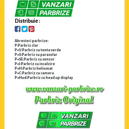
Distribuie :
Abrevieri parbrize:
P:Parbriz clar
P+V:Parbriz cu tenta verde
P+S:Parbriz cu parasolar
P+SE:Parbriz cu senzor
P+I:Parbriz cu incalzire
P+H:Parbriz heliomat
P+C:Parbriz cu camera
P+Hud:Parbriz cu head up display