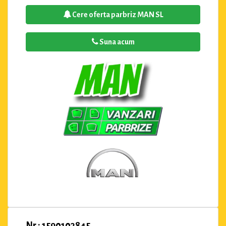
Cere oferta parbriz MAN SL
Suna acum
Nr : 1590103845