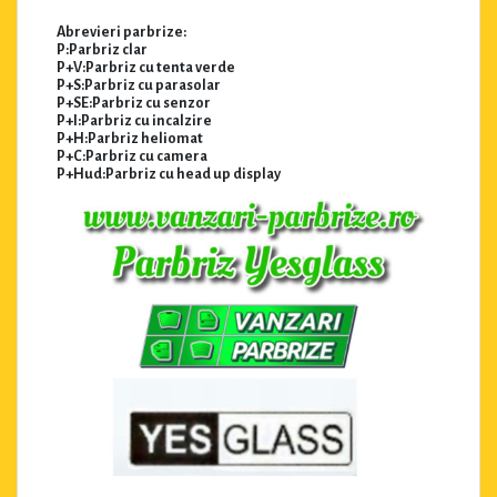
Abrevieri parbrize:
P:Parbriz clar
P+V:Parbriz cu tenta verde
P+S:Parbriz cu parasolar
P+SE:Parbriz cu senzor
P+I:Parbriz cu incalzire
P+H:Parbriz heliomat
P+C:Parbriz cu camera
P+Hud:Parbriz cu head up display