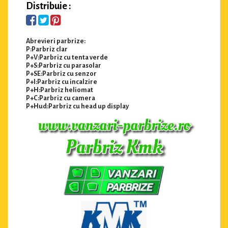
Distribuie :
Abrevieri parbrize:
P:Parbriz clar
P+V:Parbriz cu tenta verde
P+S:Parbriz cu parasolar
P+SE:Parbriz cu senzor
P+I:Parbriz cu incalzire
P+H:Parbriz heliomat
P+C:Parbriz cu camera
P+Hud:Parbriz cu head up display