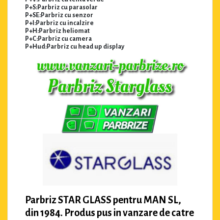
P+S:Parbriz cu parasolar
P+SE:Parbriz cu senzor
P+I:Parbriz cu incalzire
P+H:Parbriz heliomat
P+C:Parbriz cu camera
P+Hud:Parbriz cu head up display
Parbriz STAR GLASS pentru MAN SL,
din 1984. Produs pus in vanzare de catre