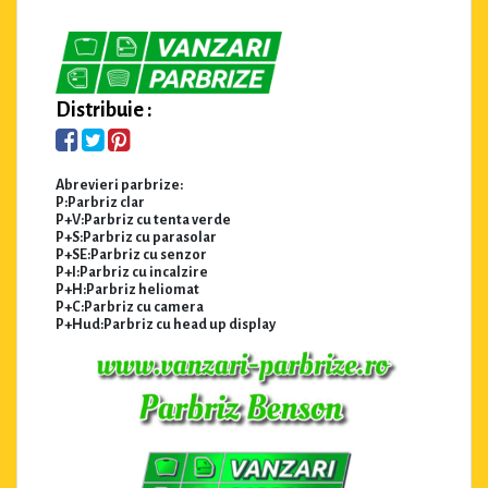
Distribuie :
Abrevieri parbrize:
P:Parbriz clar
P+V:Parbriz cu tenta verde
P+S:Parbriz cu parasolar
P+SE:Parbriz cu senzor
P+I:Parbriz cu incalzire
P+H:Parbriz heliomat
P+C:Parbriz cu camera
P+Hud:Parbriz cu head up display