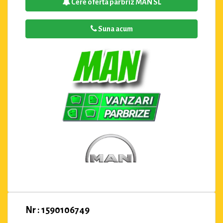
Cere oferta parbriz MAN SL
Suna acum
Nr : 1590106749