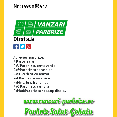
Nr : 1590088547
Distribuie :
Abrevieri parbrize:
P:Parbriz clar
P+V:Parbriz cu tenta verde
P+S:Parbriz cu parasolar
P+SE:Parbriz cu senzor
P+I:Parbriz cu incalzire
P+H:Parbriz heliomat
P+C:Parbriz cu camera
P+Hud:Parbriz cu head up display