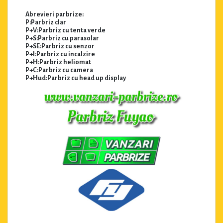
Abrevieri parbrize:
P:Parbriz clar
P+V:Parbriz cu tenta verde
P+S:Parbriz cu parasolar
P+SE:Parbriz cu senzor
P+I:Parbriz cu incalzire
P+H:Parbriz heliomat
P+C:Parbriz cu camera
P+Hud:Parbriz cu head up display