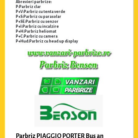
Abrevieri parbrize:
P:Parbriz clar
P+V:Parbriz cu tenta verde
P+S:Parbriz cu parasolar
P+SE:Parbriz cu senzor
P+I:Parbriz cu incalzire
P+H:Parbriz heliomat
P+C:Parbriz cu camera
P+Hud:Parbriz cu head up display
Parbriz PIAGGIO PORTER Bus an