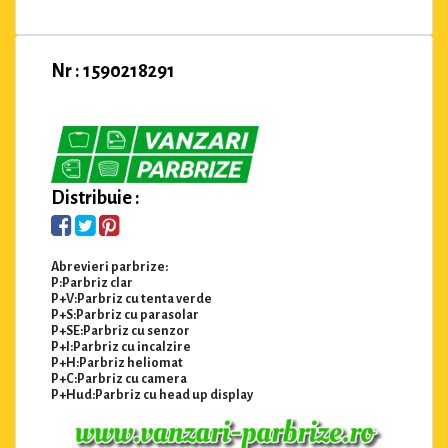
Nr : 1590218291
Distribuie :
Abrevieri parbrize:
P:Parbriz clar
P+V:Parbriz cu tenta verde
P+S:Parbriz cu parasolar
P+SE:Parbriz cu senzor
P+I:Parbriz cu incalzire
P+H:Parbriz heliomat
P+C:Parbriz cu camera
P+Hud:Parbriz cu head up display