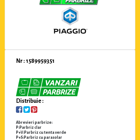
Nr : 1589959351
Distribuie :
Abrevieri parbrize:
P:Parbriz clar
P+V:Parbriz cu tenta verde
P+S:Parbriz cu parasolar