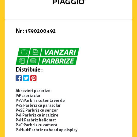
Nr : 1590200492
Distribuie :
Abrevieri parbrize:
P:Parbriz clar
P+V:Parbriz cu tenta verde
P+S:Parbriz cu parasolar
P+SE:Parbriz cu senzor
P+I:Parbriz cu incalzire
P+H:Parbriz heliomat
P+C:Parbriz cu camera
P+Hud:Parbriz cu head up display