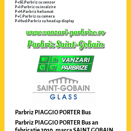
P+SE:Parbriz cu senzor
P+I:Parbriz cu incalzire
P+H:Parbriz heliomat
P+C:Parbriz cu camera
P+Hud:Parbriz cu head up display
Parbriz PIAGGIO PORTER Bus
Parbriz PIAGGIO PORTER Bus an
fabricatie 2010, marca SAINT GOBAIN.