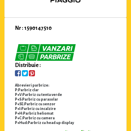
Nr : 1590147510
Distribuie :
Abrevieri parbrize:
P:Parbriz clar
P+V:Parbriz cu tenta verde
P+S:Parbriz cu parasolar
P+SE:Parbriz cu senzor
P+I:Parbriz cu incalzire
P+H:Parbriz heliomat
P+C:Parbriz cu camera
P+Hud:Parbriz cu head up display