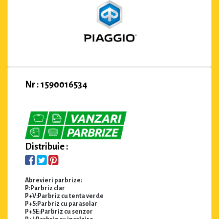
Nr : 1590016534
Distribuie :
Abrevieri parbrize:
P:Parbriz clar
P+V:Parbriz cu tenta verde
P+S:Parbriz cu parasolar
P+SE:Parbriz cu senzor