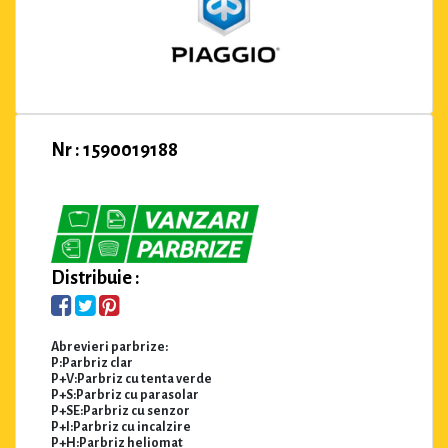
Nr : 1590019188
Distribuie :
Abrevieri parbrize:
P:Parbriz clar
P+V:Parbriz cu tenta verde
P+S:Parbriz cu parasolar
P+SE:Parbriz cu senzor
P+I:Parbriz cu incalzire
P+H:Parbriz heliomat