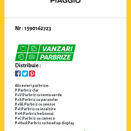
Nr : 1590162723
Distribuie :
Abrevieri parbrize:
P:Parbriz clar
P+V:Parbriz cu tenta verde
P+S:Parbriz cu parasolar
P+SE:Parbriz cu senzor
P+I:Parbriz cu incalzire
P+H:Parbriz heliomat
P+C:Parbriz cu camera
P+Hud:Parbriz cu head up display