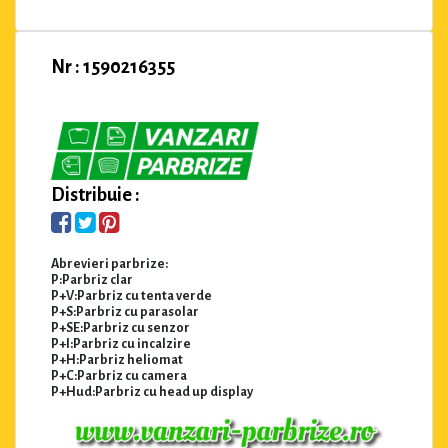
Nr : 1590216355
Distribuie :
Abrevieri parbrize:
P:Parbriz clar
P+V:Parbriz cu tenta verde
P+S:Parbriz cu parasolar
P+SE:Parbriz cu senzor
P+I:Parbriz cu incalzire
P+H:Parbriz heliomat
P+C:Parbriz cu camera
P+Hud:Parbriz cu head up display