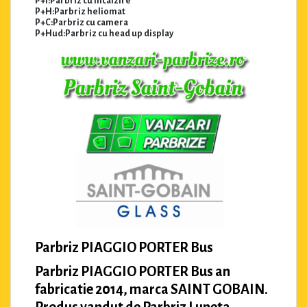
P+I:Parbriz cu incalzire
P+H:Parbriz heliomat
P+C:Parbriz cu camera
P+Hud:Parbriz cu head up display
Parbriz PIAGGIO PORTER Bus
Parbriz PIAGGIO PORTER Bus an
fabricatie 2014, marca SAINT GOBAIN.