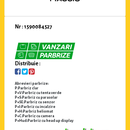
Nr : 1590084527
Distribuie :
Abrevieri parbrize:
P:Parbriz clar
P+V:Parbriz cu tenta verde
P+S:Parbriz cu parasolar
P+SE:Parbriz cu senzor
P+I:Parbriz cu incalzire
P+H:Parbriz heliomat
P+C:Parbriz cu camera
P+Hud:Parbriz cu head up display